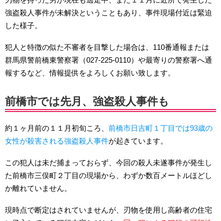
強盗殺人事件が未解決ということもあり、事件現場付近は緊迫
した様子。
犯人と特徴の似た不審者を目撃した場合は、110番通報または
群馬県警前橋東警察署（027-225-0110）や最寄りの警察署へ通
報するなど、情報提供をよろしくお願い致します。
前橋市では先月、強盗殺人事件も
約１ヶ月前の１１月初旬ころ、
前橋市日吉町１丁目では93歳の
女性が殺害される強盗殺人事件
が起きています。
この犯人は未だ捕まっておらず、今回の殺人未遂事件が発生し
た前橋市三俣町２丁目の現場から、わずか数百メートルほどし
か離れていません。
現時点で断定はされていませんが、刃物を使用し高齢者の住宅