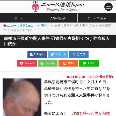
ホーム
人気の記事
ゲームで遊ぶ
ニュース速報Japan
事件
前橋市三俣町で殺人事件-刃物男が夫婦切り
つけ 強盗殺人目的か
前橋市三俣町で殺人事件-刃物男が夫婦切りつけ 強盗殺人
目的か
いいね！
ツイート
はてブ
Pocket
Feedly
RSS
LINE
■
2014/12/18 19：05
最終更新■
群馬県前橋市三俣町で１２月１６日、
高齢夫婦が刃物を持った男に首などを
切りつけられる
殺人未遂事件
が起きま
した。
発表によると、
刃物を持った男が前橋