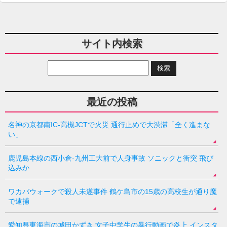
サイト内検索
最近の投稿
名神の京都南IC-高槻JCTで火災 通行止めで大渋滞「全く進まな
い」
鹿児島本線の西小倉-九州工大前で人身事故 ソニックと衝突 飛び
込みか
ワカバウォークで殺人未遂事件 鶴ケ島市の15歳の高校生が通り魔
で逮捕
愛知県東海市の城田かずき 女子中学生の暴行動画で炎上 インスタ