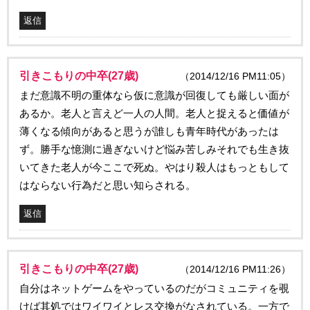
返信
引きこもりの中卒(27歳)
（2014/12/16 PM11:05）
まだ意識不明の重体なら仮に意識が回復しても厳しい面が
あるか。老人と言えど一人の人間。老人と捉えると価値が
薄くなる傾向があると思うが誰しも青年時代があったは
ず。勝手な憶測に過ぎないけど悩み苦しみそれでも生き抜
いてきた老人が今ここで死ぬ。やはり殺人はもっともして
はならない行為だと思い知らされる。
返信
引きこもりの中卒(27歳)
（2014/12/16 PM11:26）
自分はネットゲームをやっているのだがコミュニティを覗
けば其処ではワイワイとレス交換がなされている。一方で