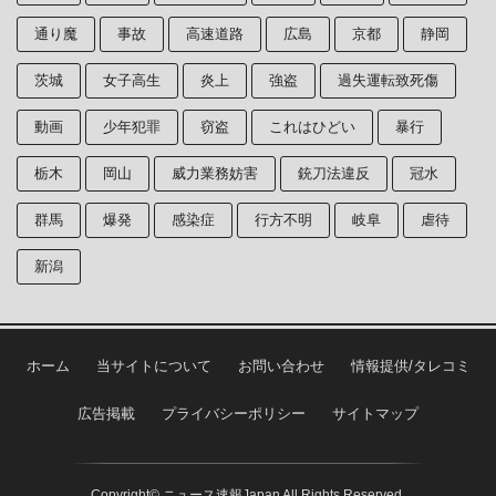
通り魔
事故
高速道路
広島
京都
静岡
茨城
女子高生
炎上
強盗
過失運転致死傷
動画
少年犯罪
窃盗
これはひどい
暴行
栃木
岡山
威力業務妨害
銃刀法違反
冠水
群馬
爆発
感染症
行方不明
岐阜
虐待
新潟
ホーム
当サイトについて
お問い合わせ
情報提供/タレコミ
広告掲載
プライバシーポリシー
サイトマップ
Copyright© ニュース速報Japan All Rights Reserved.