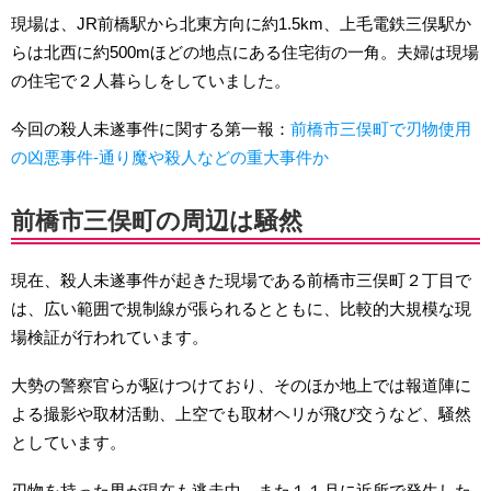
現場は、JR前橋駅から北東方向に約1.5km、上毛電鉄三俣駅か
らは北西に約500mほどの地点にある住宅街の一角。夫婦は現場
の住宅で２人暮らしをしていました。
今回の殺人未遂事件に関する第一報：
前橋市三俣町で刃物使用
の凶悪事件-通り魔や殺人などの重大事件か
前橋市三俣町の周辺は騒然
現在、殺人未遂事件が起きた現場である前橋市三俣町２丁目で
は、広い範囲で規制線が張られるとともに、比較的大規模な現
場検証が行われています。
大勢の警察官らが駆けつけており、そのほか地上では報道陣に
よる撮影や取材活動、上空でも取材ヘリが飛び交うなど、騒然
としています。
刃物を持った男が現在も逃走中、また１１月に近所で発生した