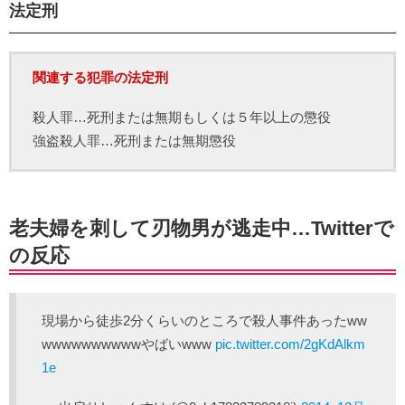
法定刑
関連する犯罪の法定刑
殺人罪…死刑または無期もしくは５年以上の懲役
強盗殺人罪…死刑または無期懲役
老夫婦を刺して刃物男が逃走中…Twitterで
の反応
現場から徒歩2分くらいのところで殺人事件あったww
wwwwwwwwwwやばいwww
pic.twitter.com/2gKdAlkm
1e