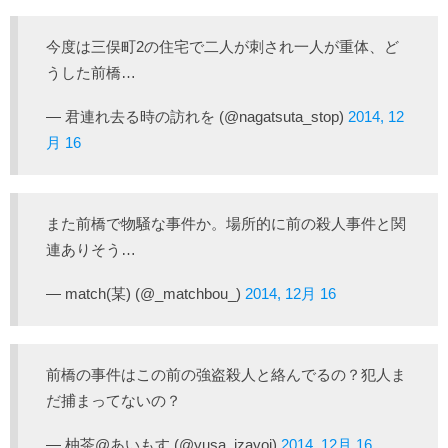
今度は三俣町2の住宅で二人が刺され一人が重体、ど
うした前橋…
— 君連れ去る時の訪れを (@nagatsuta_stop)
2014, 12
月 16
また前橋で物騒な事件か。場所的に前の殺人事件と関
連ありそう…
— match(某) (@_matchbou_)
2014, 12月 16
前橋の事件はこの前の強盗殺人と絡んでるの？犯人ま
だ捕まってないの？
— 柚茶@あいもす (@yusa_izayoi)
2014, 12月 16