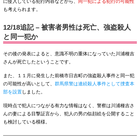
に侵入している犯行内容などから、
同一犯による犯行の可能性
も考えられます。
12/18追記 – 被害者男性は死亡、強盗殺人
と同一犯か
その後の発表によると、意識不明の重体になっていた川浦種吉
さんが死亡したということです。
また、１１月に発生した前橋市日吉町の強盗殺人事件と同一犯
の可能性が高いとして、
群馬県警は連続殺人事件として捜査本
部を設置
しました。
現時点で犯人につながる有力な情報はなく、警察は川浦種吉さ
んの妻による目撃証言から、犯人の男の似顔絵を公開すること
も検討している模様。