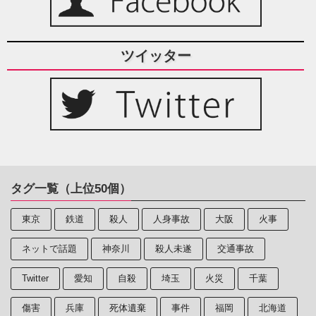
ツイッター
タグ一覧（上位50個）
東京
鉄道
殺人
人身事故
大阪
火事
ネットで話題
神奈川
殺人未遂
交通事故
Twitter
愛知
自殺
埼玉
火災
千葉
傷害
兵庫
死体遺棄
事件
福岡
北海道