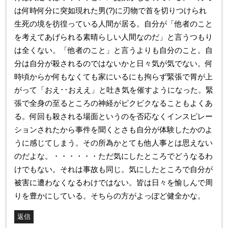
は何時何分に突如現れた男(?)に刃物で首を切りつけられ
生死の境を彷徨っている人間が居る。自分が「他者のこと
を考えてあげられる素晴らしい人間なのだ」と言うつもり
は全くない。「他者のこと」と言うよりも自分のこと。自
分は自分が殺されるのではないかと日々気が気でない。何
時頃からか何もなくても家にいるにも拘らず緊張で胃が上
がって「おえ･･おええ」と吐き気を催すようになった。緊
張で全身の至るところの神経がピクピクなることもよくあ
る。何回も殺される場面というのを否応なくインスピレー
ションされたから事件を聞くとさも自分が体験したかのよ
うに感じてしまう。その所為かとても他人事とは思えない
のだよな。・・・・・・ただ気にしたところでどうなるわ
けでもない。それは事故も同じ。気にしたところで自分が
被害に遭わなくなるわけではない。皆は日々を愉しんで周
りを豊かにしている。そちらの方がよっぽど健全かな。
返信