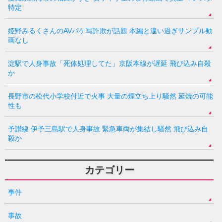
特定
姫野みるくさんのAVパケ写詐欺が話題 本編と違い過ぎサンプル動
画なし
淀駅で人身事故「死体処理してた」京阪本線が遅延 飛び込み自殺
か
長野市の松代小学校付近で火事 大量の煙立ち上り騒然 延焼の可能
性も
予讃線 伊予三島駅で人身事故 緊急車両が集結し騒然 飛び込み自
殺か
カテゴリー
事件
事故