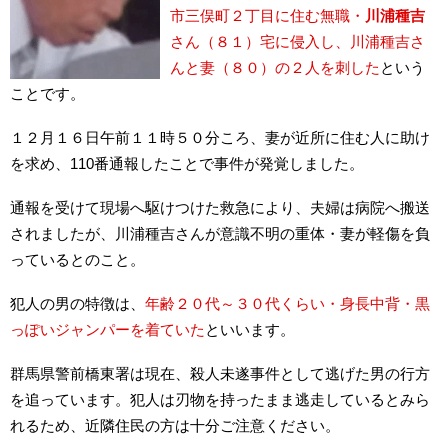
市三俣町２丁目に住む無職・
川浦種吉
さん（８１）宅に侵入し、川浦種吉さ
んと妻（８０）の２人を刺した
という
ことです。
１２月１６日午前１１時５０分ころ、妻が近所に住む人に助け
を求め、110番通報したことで事件が発覚しました。
通報を受けて現場へ駆けつけた救急により、夫婦は病院へ搬送
されましたが、川浦種吉さんが意識不明の重体・妻が軽傷を負
っているとのこと。
犯人の男の特徴は、
年齢２０代～３０代くらい・身長中背・黒
っぽいジャンパーを着ていた
といいます。
群馬県警前橋東署は現在、殺人未遂事件として逃げた男の行方
を追っています。犯人は刃物を持ったまま逃走しているとみら
れるため、近隣住民の方は十分ご注意ください。