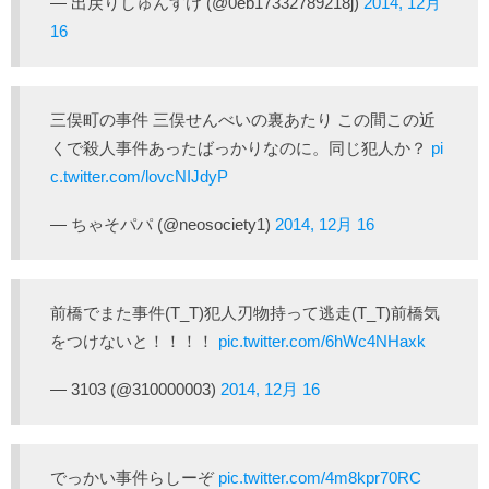
— 出戻りしゅんすけ (@0eb17332789218j)
2014, 12月
16
三俣町の事件 三俣せんべいの裏あたり この間この近
くで殺人事件あったばっかりなのに。同じ犯人か？
pi
c.twitter.com/lovcNIJdyP
— ちゃそパパ (@neosociety1)
2014, 12月 16
前橋でまた事件(T_T)犯人刃物持って逃走(T_T)前橋気
をつけないと！！！！
pic.twitter.com/6hWc4NHaxk
— 3103 (@310000003)
2014, 12月 16
でっかい事件らしーぞ
pic.twitter.com/4m8kpr70RC