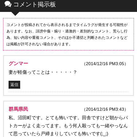
コメント掲示板
コメントが投稿されてから表示されるまでタイムラグが発生する可能性が
あります。なお、誹謗中傷・煽り・過激的・差別的なコメント、荒らし行
為、短い内容や重複コメント、そのほか不適切と判断されたコメントなど
は掲載が許可されない場合があります。
グンマー
（2014/12/16 PM3:05）
妻が軽傷ってことは・・・・・？
返信
群馬県民
（2014/12/16 PM3:43）
私、沼田町です。とても怖いです。田舎ですけど朝からパ
トカーがよく走ってます。もう何人殺っても一緒やっなん
て思っていたら戸締まりしていても怖いです(;_;)