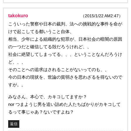
takokuro
（2015/1/22 AM2:47）
こういった警察や日本の裁判、法への挑戦的な事件を命が
けで起こしてる都いうこと自体、
相当、少年による組織的な犯罪が、日本社会の暗闇の原因
の一つだと確信してる殻だろうけれど、、
社会に絶望してしまってる、、、ということなんだろうけ
ど、、、
そのことへの追求はされることがないってのも、、
今の日本の現状を、世論の貧弱さを思わざるを得ないので
すが。。
みなさん、本心で、カキコしてますか？
nor つまようじ男を追い詰めた人たちばかりがカキコして
るって事じゃあ？ないですよね？
返信