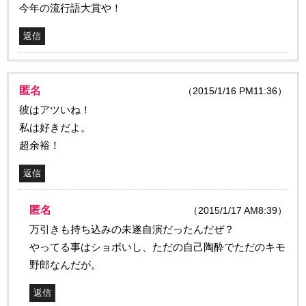
今年の流行語大賞や！
返信
匿名
（2015/1/16 PM11:36）
彼はアツいね！
私は好きだよ。
超余裕！
返信
匿名
（2015/1/17 AM8:39）
万引きも持ち込みの未遂自演だったんだぜ？
やってる事はショボいし、ただの自己陶酔でただのキモ
野郎なんだが。
返信