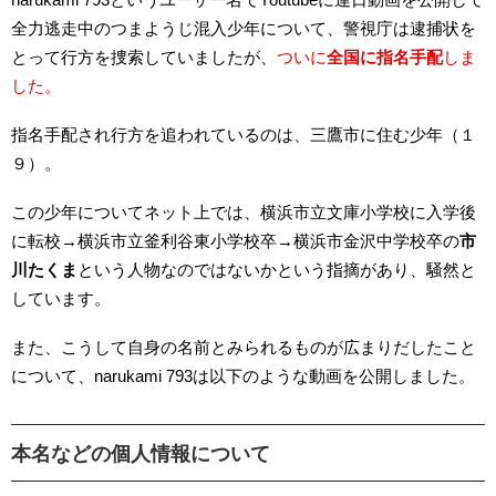
全力逃走中のつまようじ混入少年について、警視庁は逮捕状を
とって行方を捜索していましたが、
ついに
全国に指名手配
しま
した。
指名手配され行方を追われているのは、三鷹市に住む少年（１
９）。
この少年についてネット上では、横浜市立文庫小学校に入学後
に転校→横浜市立釜利谷東小学校卒→横浜市金沢中学校卒の
市
川たくま
という人物なのではないかという指摘があり、騒然と
しています。
また、こうして自身の名前とみられるものが広まりだしたこと
について、narukami 793は以下のような動画を公開しました。
本名などの個人情報について