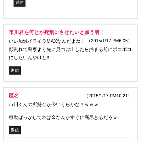
返信
市川君を何とか死刑にさせたいと願う者！
（2015/1/17 PM6:05）
いい加減イライラMAXなんだよね！
顔割れて警察より先に見つけ出したら捕まる前にボコボコ
にしたいんやけど!!
返信
匿名
（2015/1/17 PM10:21）
市川くんの所持金が今いくらかな？ｗｗｗ
移動ばっかしてれば金なんかすぐに底尽きるだろｗ
返信