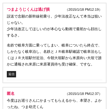
つまようじくんは逃げ損
（2015/1/18 PM12:19）
誤送で念願の新幹線初乗り。少年法改正なんて本当は狙い
じゃない。
少年法改正してほしいのが本心なら動画で最初から顔出し
するさ。
名鉄で岐阜方面に乗ってしまい、岐阜についたら終点で、
しかたなく岐阜泊し、名鉄とＪＲ岐阜駅確認で岐阜泊もし
くはＪＲ大垣駅付近泊、今朝大垣駅から米原向い大垣で誰
かに通報され米原に米原署員待ち受け確保、ですな。
返信
匿名
（2015/1/18 PM12:37）
今度はお巡りさんにかまってもらえるから、本望さ。よか
ったね、つま幼児くん