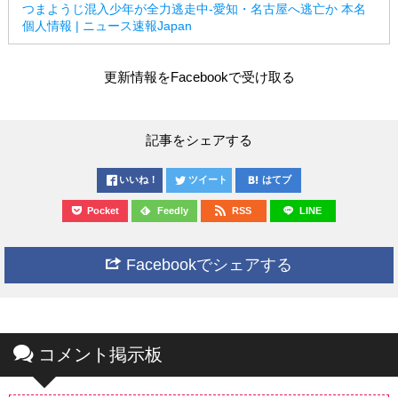
つまようじ混入少年が全力逃走中-愛知・名古屋へ逃亡か 本名
個人情報 | ニュース速報Japan
更新情報をFacebookで受け取る
記事をシェアする
いいね！
ツイート
はてブ
Pocket
Feedly
RSS
LINE
Facebookでシェアする
コメント掲示板