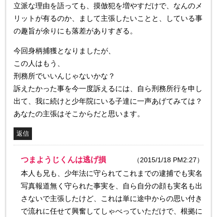
立派な理由を語っても、摸倣犯を増やすだけで、なんのメ
リットが有るのか、まして主張したいことと、している事
の趣旨が余りにも落差がありすぎる。
今回身柄捕獲となりましたが、
この人はもう、
刑務所でいいんじゃないかな？
訴えたかった事を今一度訴えるには、自ら刑務所行を申し
出て、我に続けと少年院にいる子達に一声あげてみては？
あなたの主張はそこからだと思います。
返信
つまようじくんは逃げ損
（2015/1/18 PM2:27）
本人も兄も、少年法に守られてこれまでの逮捕でも実名
写真報道無く守られた事実を、自ら自分の顔も実名も出
さないで主張したけど、これは単に途中からの思い付き
で流れに任せて興奮してしゃべっていただけで、根拠に