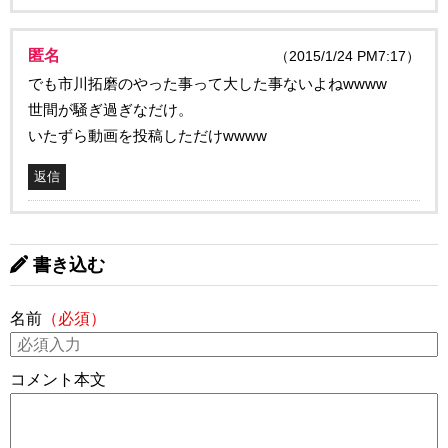
匿名
（2015/1/24 PM7:17）
でも市川拓磨のやった事って大した事ないよねwwww
世間が騒ぎ過ぎなだけ。
いたずら動画を投稿しただけwwww
返信
書き込む
名前
（必須）
コメント本文