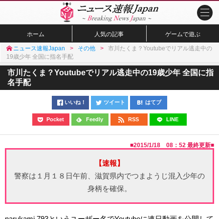
ホーム
人気の記事
ゲームで遊ぶ
ニュース速報Japan
その他
市川たくま？Youtubeでリアル逃走中の
19歳少年 全国に指名手配
市川たくま？Youtubeでリアル逃走中の19歳少年 全国に指
名手配
いいね！
ツイート
はてブ
Pocket
Feedly
RSS
LINE
■
2015/1/18 08：52
最終更新■
【速報】
警察は１月１８日午前、滋賀県内でつまようじ混入少年の
身柄を確保。
narukami 793というユーザー名でYoutubeに連日動画を公開して