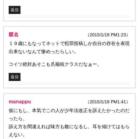
返信
匿名
（2015/1/18 PM1:23）
１９歳にもなってネットで犯罪投稿しか自分の存在を表現
出来ないなんて惨めったらしい。
コイツ絶対あそこも爪楊枝クラスだなぁー。
返信
manappu
（2015/1/18 PM1:41）
仮にもし、本気でこの人が少年法改正を訴えたかったのだ
ったら、
訴え方を間違えれば味方も敵になるし、耳を傾けてはもら
えない。