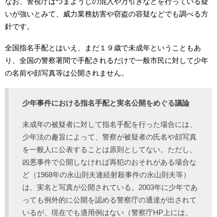
なお、警視庁はつまようじの混入や万引きなどを行っている疑
いが強いとみて、威力業務妨害や窃盗の容疑などでも調べる方
針です。
全国指名手配とはいえ、まだ１９歳で未成年ということもあ
り、全国の警察署間で手配されるだけで一般市民に対して少年
の名前や顔写真等は公開されません。
少年事件における指名手配と実名公開をめぐる議論
未成年の被疑者に対して指名手配を行った場合には、
少年法の趣旨によって、警察が被疑者の氏名や顔写真
を一般人に公表することは原則としてない。ただし、
凶悪事件で公開しなければ再犯のおそれがある場合な
ど（1968年の永山則夫連続射殺事件の永山則夫等）
は、実名と写真が公開されている。2003年に少年であ
っても例外的に公開を認める警察庁の通達が出されて
いるが、現在でも適用例はない（警察庁HP上には、