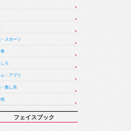
件
故
害
能・スポーツ
祥事
もしろ
ーム・アプリ
動・癒し系
の他
フェイスブック