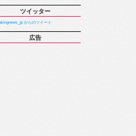
ツイッター
akingnews_jp からのツイート
広告