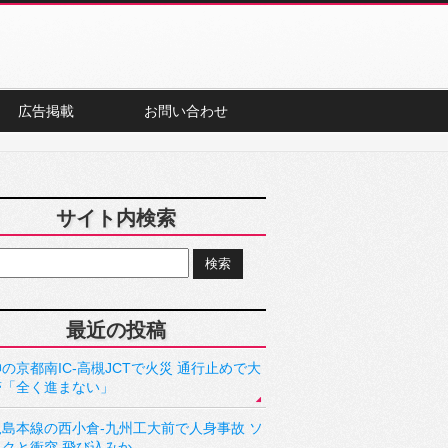
広告掲載
お問い合わせ
サイト内検索
最近の投稿
の京都南IC-高槻JCTで火災 通行止めで大
滞「全く進まない」
児島本線の西小倉-九州工大前で人身事故 ソ
ックと衝突 飛び込みか