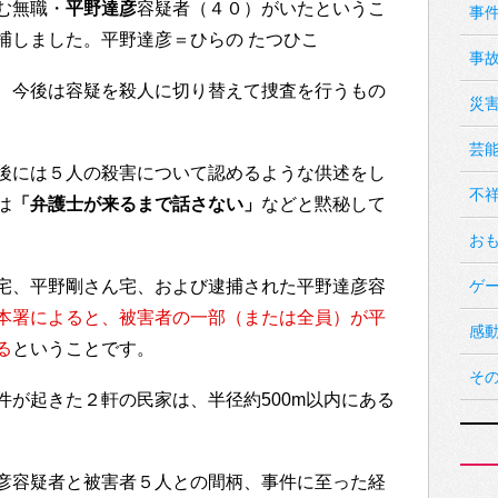
む無職・
平野達彦
容疑者（４０）がいたというこ
事
捕しました。平野達彦＝ひらの たつひこ
事
、今後は容疑を殺人に切り替えて捜査を行うもの
災
芸
後には５人の殺害について認めるような供述をし
不
は
「弁護士が来るまで話さない」
などと黙秘して
お
宅、平野剛さん宅、および逮捕された平野達彦容
ゲ
本署によると、被害者の一部（または全員）が平
感
る
ということです。
そ
件が起きた２軒の民家は、半径約500m以内にある
彦容疑者と被害者５人との間柄、事件に至った経