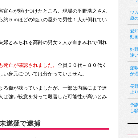
察官らが駆けつけたところ、現場の平野浩之さん
ワカ
歳
ら約５ｍほどの地点の屋外で男性１人が倒れてい
愛
動
夫婦とみられる高齢の男女２人が血まみれで倒れ
姫
違
も死亡が確認されました。
全員６０代～８０代く
淀
しい身元については分かっていません。
が
長
よる傷が残っていましたが、一部は内臓にまで達
上
人は強い殺意を持って殺害した可能性が高いとみ
予
し
未遂疑で逮捕