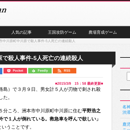
人気の記事
王国攻防ゲーム
農場育成ゲーム
市中川原町中川原で殺人事件-5人死亡の連続殺人
で殺人事件-5人死亡の連続殺人
Pocket
Feedly
RSS
■
2015/3/9 15：58
最終更新■
路島）で３月９日、男女計５人が刃物で刺され殺
した。
名神
５分ころ、洲本市中川原町中川原に住む
平野浩之
渋
外で１人が倒れている。救急車を呼んで欲しい」
鹿
ということです。
ニ