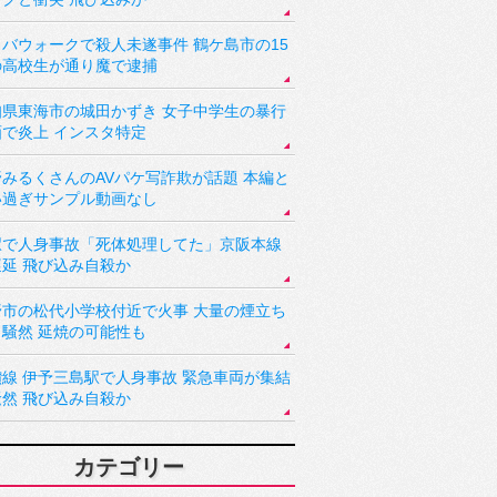
バウォークで殺人未遂事件 鶴ケ島市の15
の高校生が通り魔で逮捕
知県東海市の城田かずき 女子中学生の暴行
画で炎上 インスタ特定
野みるくさんのAVパケ写詐欺が話題 本編と
い過ぎサンプル動画なし
駅で人身事故「死体処理してた」京阪本線
遅延 飛び込み自殺か
野市の松代小学校付近で火事 大量の煙立ち
り騒然 延焼の可能性も
讃線 伊予三島駅で人身事故 緊急車両が集結
騒然 飛び込み自殺か
カテゴリー