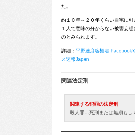
た。
約１０年～２０年くらい自宅に引
１人で意味の分からない被害妄想
のとみられます。
詳細：
平野達彦容疑者 Facebook
ス速報Japan
関連法定刑
関連する犯罪の法定刑
殺人罪…死刑または無期もし