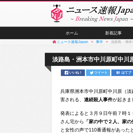
ホーム
新着記事
ニュース速報Japan
事件
淡路島・洲本
淡路島・洲本市中川原町中川原
いいね！
ツイート
はてブ
兵庫県洲本市中川原町中川原（淡
害される、
連続殺人事件
が起きま
発表によると３月９日午前７時１
さん宅から
「家の中で２人、家の
と女性の声で110番通報があった