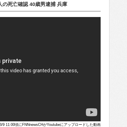
の死亡確認 40歳男逮捕 兵庫
5/3/9 11:00頃にFNNnewsCHがYoutubeにアップロードした動画