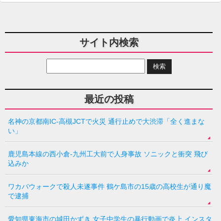
サイト内検索
最近の投稿
名神の京都南IC-高槻JCTで火災 通行止めで大渋滞「全く進まな
い」
鹿児島本線の西小倉-九州工大前で人身事故 ソニックと衝突 飛び
込みか
ワカバウォークで殺人未遂事件 鶴ケ島市の15歳の高校生が通り魔
で逮捕
愛知県東海市の城田かずき 女子中学生の暴行動画で炎上 インスタ