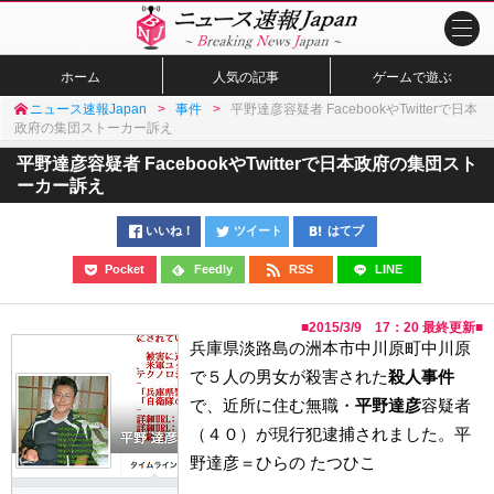
ホーム
人気の記事
ゲームで遊ぶ
ニュース速報Japan
事件
平野達彦容疑者 FacebookやTwitterで日本
政府の集団ストーカー訴え
平野達彦容疑者 FacebookやTwitterで日本政府の集団スト
ーカー訴え
いいね！
ツイート
はてブ
Pocket
Feedly
RSS
LINE
■
2015/3/9 17：20
最終更新■
兵庫県淡路島の洲本市中川原町中川原
で５人の男女が殺害された
殺人事件
で、近所に住む無職・
平野達彦
容疑者
（４０）が現行犯逮捕されました。平
野達彦＝ひらの たつひこ