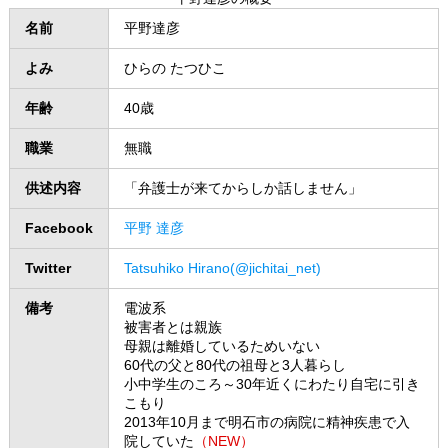
名前
平野達彦
よみ
ひらの たつひこ
年齢
40歳
職業
無職
供述内容
「弁護士が来てからしか話しません」
Facebook
平野 達彦
Twitter
Tatsuhiko Hirano(@jichitai_net)
備考
電波系
被害者とは親族
母親は離婚しているためいない
60代の父と80代の祖母と3人暮らし
小中学生のころ～30年近くにわたり自宅に引き
こもり
2013年10月まで明石市の病院に精神疾患で入
院していた
（NEW）