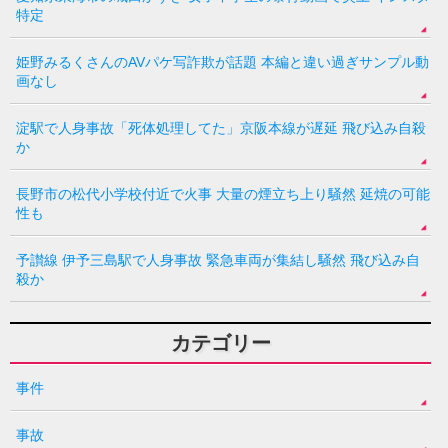
特定
姫野みるくさんのAVパケ写詐欺が話題 本編と違い過ぎサンプル動
画なし
淀駅で人身事故「死体処理してた」京阪本線が遅延 飛び込み自殺
か
長野市の松代小学校付近で火事 大量の煙立ち上り騒然 延焼の可能
性も
予讃線 伊予三島駅で人身事故 緊急車両が集結し騒然 飛び込み自
殺か
カテゴリー
事件
事故