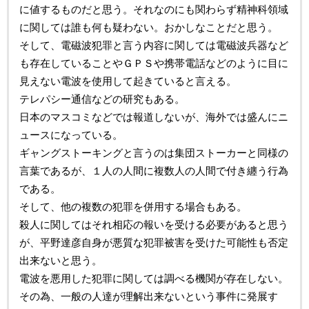
に値するものだと思う。それなのにも関わらず精神科領域
に関しては誰も何も疑わない。おかしなことだと思う。
そして、電磁波犯罪と言う内容に関しては電磁波兵器など
も存在していることやＧＰＳや携帯電話などのように目に
見えない電波を使用して起きていると言える。
テレパシー通信などの研究もある。
日本のマスコミなどでは報道しないが、海外では盛んにニ
ュースになっている。
ギャングストーキングと言うのは集団ストーカーと同様の
言葉であるが、１人の人間に複数人の人間で付き纏う行為
である。
そして、他の複数の犯罪を併用する場合もある。
殺人に関してはそれ相応の報いを受ける必要があると思う
が、平野達彦自身が悪質な犯罪被害を受けた可能性も否定
出来ないと思う。
電波を悪用した犯罪に関しては調べる機関が存在しない。
その為、一般の人達が理解出来ないという事件に発展す