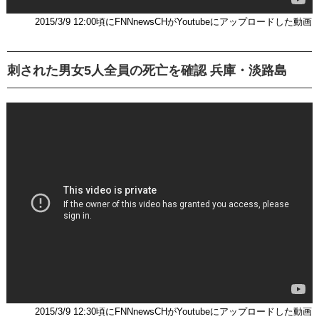
2015/3/9 12:00頃にFNNnewsCHがYoutubeにアップロードした動画
刺された男女5人全員の死亡を確認 兵庫・淡路島
2015/3/9 12:30頃にFNNnewsCHがYoutubeにアップロードした動画