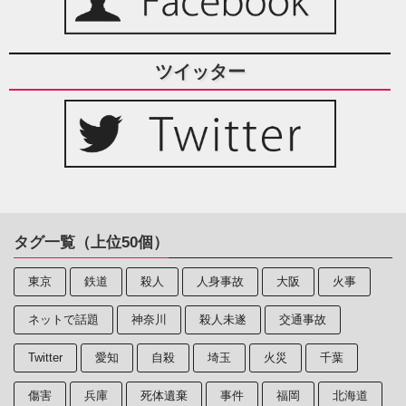
ツイッター
タグ一覧（上位50個）
東京
鉄道
殺人
人身事故
大阪
火事
ネットで話題
神奈川
殺人未遂
交通事故
Twitter
愛知
自殺
埼玉
火災
千葉
傷害
兵庫
死体遺棄
事件
福岡
北海道