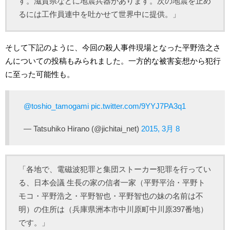
す。滋賀県などに地震兵器があります。次の地震を止め
るには工作員連中を吐かせて世界中に提供。」
そして下記のように、今回の殺人事件現場となった平野浩之さ
んについての投稿もみられました。一方的な被害妄想から犯行
に至った可能性も。
@toshio_tamogami
pic.twitter.com/9YYJ7PA3q1
— Tatsuhiko Hirano (@jichitai_net)
2015, 3月 8
「各地で、電磁波犯罪と集団ストーカー犯罪を行ってい
る、日本会議 生長の家の信者一家（平野平治・平野ト
モコ・平野浩之・平野智也・平野智也の妹の名前は不
明）の住所は（兵庫県洲本市中川原町中川原397番地）
です。」