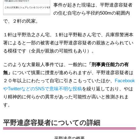
事件が起きた現場は、平野達彦容疑者
の住む自宅から半径約500mの範囲内
で、２軒の民家。
１軒は平野浩之さん宅、１軒は平野毅さん宅で、兵庫県警洲本
署によると一部の被害者は平野達彦容疑者の親族とみられてい
る模様です（全員が親族の可能性もあり）。
このような大量殺人事件では、一般的に
「刑事責任能力の有
無」
について慎重に捜査が進められますが、平野達彦容疑者は
２０年以上にわたって自宅に引きこもっていたほか、
Facebook
やTwitterなどのSNSで意味不明な投稿
を繰り返しており、やは
り精神的に何らかの異常があった可能性が高いと推測されま
す。
平野達彦容疑者についての詳細
平野達彦の概要