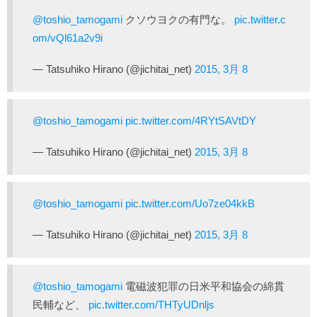
@toshio_tamogami
クソウヨクの有門な。
pic.twitter.c
om/vQl61a2v9i
— Tatsuhiko Hirano (@jichitai_net)
2015, 3月 8
@toshio_tamogami
pic.twitter.com/4RYtSAVtDY
— Tatsuhiko Hirano (@jichitai_net)
2015, 3月 8
@toshio_tamogami
pic.twitter.com/Uo7ze04kkB
— Tatsuhiko Hirano (@jichitai_net)
2015, 3月 8
@toshio_tamogami
電磁波犯罪の日米平和協会の綿貫
民輔など、
pic.twitter.com/THTyUDnljs