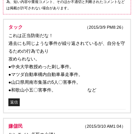
為、短い内容や重複コメント、そのほか不適切と判断されたコメントなど
は掲載が許可されない場合があります。
タック
（2015/3/9 PM8:26）
これは正当防衛だな！
過去にも同じような事件が繰り返されているが、自分を守
るための行為であり
攻められない。
●中央大学教授めった刺し事件。
●マツダ自動車構内自動車暴走事件。
●山口県周南市集落の5人〇害事件。
●和歌山小五〇害事件。 など
返信
嫌儲民
（2015/3/10 AM1:04）