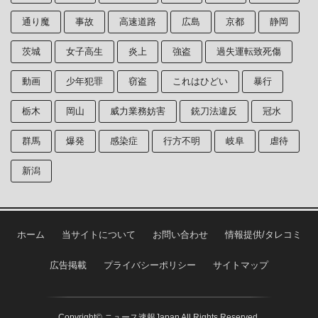
通り魔
事故
高速道路
広島
京都
静岡
茨城
女子高生
炎上
強盗
過失運転致死傷
動画
少年犯罪
窃盗
これはひどい
暴行
栃木
岡山
威力業務妨害
銃刀法違反
冠水
群馬
爆発
感染症
行方不明
岐阜
虐待
新潟
ホーム
当サイトについて
お問い合わせ
情報提供/タレコミ
広告掲載
プライバシーポリシー
サイトマップ
Copyright© ニュース速報Japan All Rights Reserved.