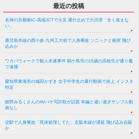
最近の投稿
名神の京都南IC-高槻JCTで火災 通行止めで大渋滞「全く進まな
い」
鹿児島本線の西小倉-九州工大前で人身事故 ソニックと衝突 飛び
込みか
ワカバウォークで殺人未遂事件 鶴ケ島市の15歳の高校生が通り魔
で逮捕
愛知県東海市の城田かずき 女子中学生の暴行動画で炎上 インスタ
特定
姫野みるくさんのAVパケ写詐欺が話題 本編と違い過ぎサンプル動
画なし
淀駅で人身事故「死体処理してた」京阪本線が遅延 飛び込み自殺
か