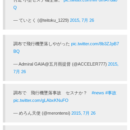
Q
— ていとく (@teitoku_1229)
2015, 7月 26
調布で飛行機墜落しやがった
pic.twitter.com/8b3ZJpB7
BQ
— Admiral GAIA@五月雨提督 (@ACCELER777)
2015,
7月 26
調布で 飛行機墜落事故 セスナか？
#news
#事故
pic.twitter.com/gLAbxKNuFO
— めろん天使 (@merontensi)
2015, 7月 26