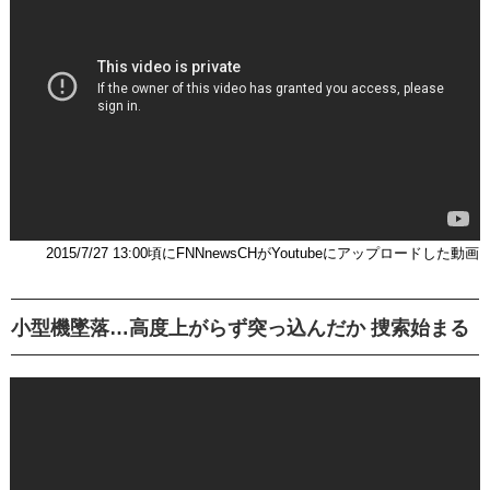
2015/7/27 13:00頃にFNNnewsCHがYoutubeにアップロードした動画
小型機墜落…高度上がらず突っ込んだか 捜索始まる