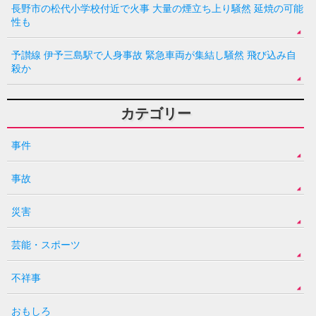
長野市の松代小学校付近で火事 大量の煙立ち上り騒然 延焼の可能
性も
予讃線 伊予三島駅で人身事故 緊急車両が集結し騒然 飛び込み自
殺か
カテゴリー
事件
事故
災害
芸能・スポーツ
不祥事
おもしろ