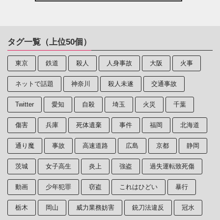
タグ一覧（上位50個）
東京
鉄道
殺人
人身事故
大阪
火事
ネットで話題
神奈川
殺人未遂
交通事故
Twitter
愛知
自殺
埼玉
火災
千葉
傷害
兵庫
死体遺棄
事件
福岡
北海道
通り魔
事故
高速道路
広島
京都
静岡
茨城
女子高生
炎上
強盗
過失運転致死傷
動画
少年犯罪
窃盗
これはひどい
暴行
栃木
岡山
威力業務妨害
銃刀法違反
冠水