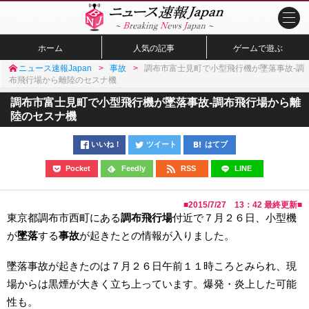
ホーム
人気の記事
ゲームで遊ぶ
ニュース速報Japan
事故
調布市富士見町で小型飛行機が墜落事故-調
布飛行場から離陸のセスナ機
調布市富士見町で小型飛行機が墜落事故-調布飛行場から離
陸のセスナ機
いいね！
ツイート
はてブ
Pocket
Feedly
RSS
LINE
■
2015/7/27 13：42
最終更新■
東京都調布市西町にある
調布飛行場
付近で７月２６日、小型機
が
墜落
する
事故
が起きたとの情報が入りました。
墜落事故が起きたのは７月２６日午前１１時ころとみられ、現
場からは黒煙が大きく立ち上っています。爆発・炎上した可能
性も。