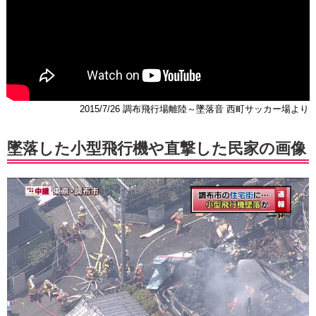
2015/7/26 調布飛行場離陸～墜落音 西町サッカー場より
墜落した小型飛行機や直撃した民家の画像