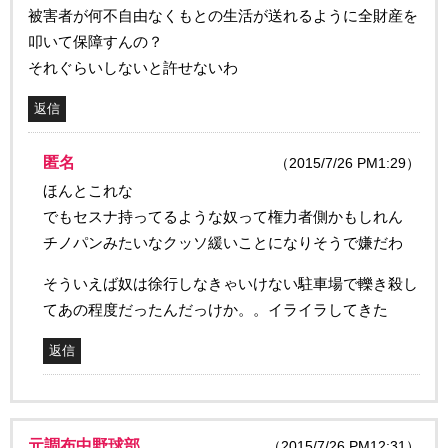
被害者が何不自由なくもとの生活が送れるように全財産を
叩いて保障すんの？
それぐらいしないと許せないわ
返信
匿名
（2015/7/26 PM1:29）
ほんとこれな
でもセスナ持ってるような奴って権力者側かもしれん
チノパンみたいなクッソ緩いことになりそうで嫌だわ
そういえば奴は徐行しなきゃいけない駐車場で轢き殺し
てあの程度だったんだっけか。。イライラしてきた
返信
元調布中野球部
（2015/7/26 PM12:31）