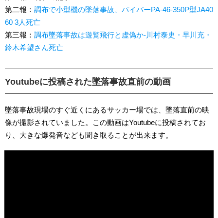
第二報：
調布で小型機の墜落事故、パイパーPA-46-350P型JA40
60 3人死亡
第三報：
調布墜落事故は遊覧飛行と虚偽か-川村泰史・早川充・
鈴木希望さん死亡
Youtubeに投稿された墜落事故直前の動画
墜落事故現場のすぐ近くにあるサッカー場では、墜落直前の映
像が撮影されていました。この動画はYoutubeに投稿されてお
り、大きな爆発音なども聞き取ることが出来ます。