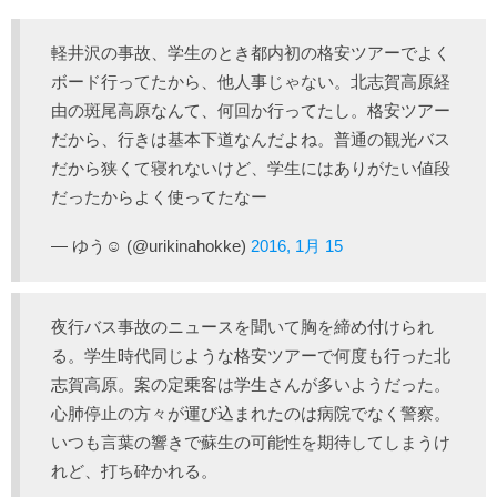
軽井沢の事故、学生のとき都内初の格安ツアーでよく
ボード行ってたから、他人事じゃない。北志賀高原経
由の斑尾高原なんて、何回か行ってたし。格安ツアー
だから、行きは基本下道なんだよね。普通の観光バス
だから狭くて寝れないけど、学生にはありがたい値段
だったからよく使ってたなー
— ゆう☺︎ (@urikinahokke)
2016, 1月 15
夜行バス事故のニュースを聞いて胸を締め付けられ
る。学生時代同じような格安ツアーで何度も行った北
志賀高原。案の定乗客は学生さんが多いようだった。
心肺停止の方々が運び込まれたのは病院でなく警察。
いつも言葉の響きで蘇生の可能性を期待してしまうけ
れど、打ち砕かれる。