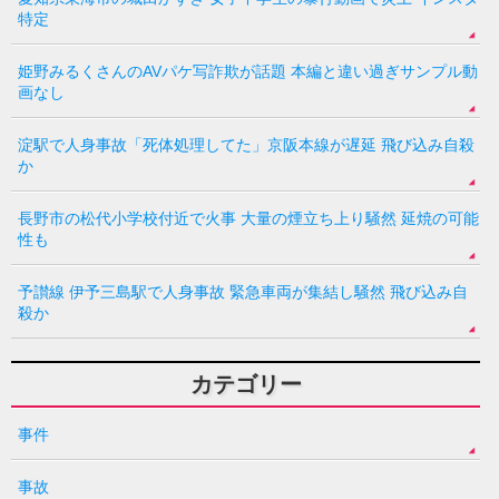
特定
姫野みるくさんのAVパケ写詐欺が話題 本編と違い過ぎサンプル動
画なし
淀駅で人身事故「死体処理してた」京阪本線が遅延 飛び込み自殺
か
長野市の松代小学校付近で火事 大量の煙立ち上り騒然 延焼の可能
性も
予讃線 伊予三島駅で人身事故 緊急車両が集結し騒然 飛び込み自
殺か
カテゴリー
事件
事故