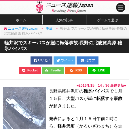
ホーム
人気の記事
ゲームで遊ぶ
ニュース速報Japan
事故
軽井沢でスキーバスが崖に転落事故-長野の
北志賀高原 碓氷バイパス
軽井沢でスキーバスが崖に転落事故-長野の北志賀高原 碓
氷バイパス
いいね！
ツイート
はてブ
Pocket
Feedly
RSS
LINE
■
2016/1/15 14：36
最終更新■
長野県軽井沢町の
碓氷バイパス
で１月
１５日、大型バスが崖に
転落
する
事故
が起きました。
発表によると１月１５日午前２時こ
ろ、
軽井沢町
（かるいざわまち）を走