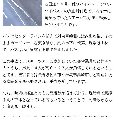
る国道１８号・碓氷バイパス（うすい
バイパス）の入山峠付近で、
スキー
に
向かっていたツアーバスが崖に転落し
たということです。
バスはセンターラインを超えて対向車線側にはみ出た後、その
ままガードレールを突き破り、約３ｍ下に転落。現場は山林
で、バスは木に衝突する形で停止しました。
この事故で、スキーツアーに参加していた客や乗員など計４１
人のうち、男女１４人が死亡・２７人が負傷しているというこ
とです。被害者らは長野県佐久市や群馬県高崎市など周辺にあ
る病院９ヶ所へ搬送され、手当を受けています。
なお、時間の経過とともに死者数が増えており、現時点で意識
不明の重体となっている方もいるということで、死者数がさら
に増える可能性も。