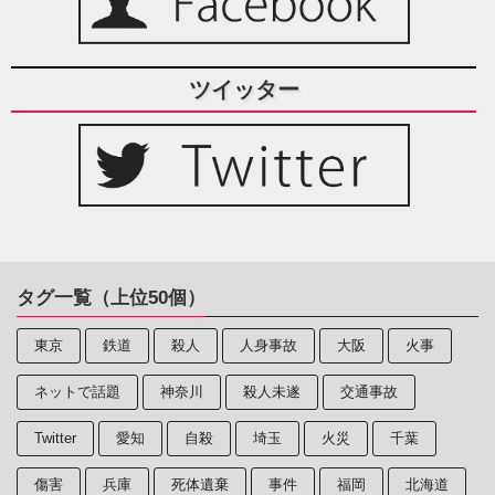
ツイッター
タグ一覧（上位50個）
東京
鉄道
殺人
人身事故
大阪
火事
ネットで話題
神奈川
殺人未遂
交通事故
Twitter
愛知
自殺
埼玉
火災
千葉
傷害
兵庫
死体遺棄
事件
福岡
北海道