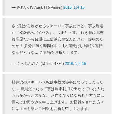
— みれい. IV Ausf. H (@mirei)
2016, 1月 15
さて朝から騒がせるツアーバス事故だけど、事故現場
が「R18碓氷バイパス」、つまり下道。 行き先は北志
賀高原だから普通に上信越安定なんだけど、節約のた
めか？ 多分距離や時間的にに1人運転だし居眠り運転
なんだろうな… ご冥福をお祈りします。
— ぷっちんさん (@puttin1894)
2016, 1月 15
軽井沢のスキーバス転落事故大惨事になってしまった
な… 満員だったって事は週末利用で出かけていた人た
ちも多かったのかな。 お亡くなりになられた方々には
謹んでお悔やみを申し上げます。 お怪我をされた方々
には１日も早いご回復をお祈り申し上げます。