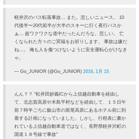
軽井沢のバス転落事故… また。悲しいニュース。 10
代後半〜20代前半が大半のスキーに行く夜行バスか
ぁ… 超ワクワクな道中だったんだろな。悲しい。 亡
くなられた方々のご冥福をお祈りします。 事故は嫌だ
ね…。 俺も人を傷つけないように安全運転心がけなき
ゃ。
— Go_JUNIOR (@Go_JUNIOR)
2016, 1月 15
んん？？ ”松井田妙義ICから上信越自動車を経由し
て、北志賀高原や木島平村などを経由して、１５日午
前７時半ごろに飯山市の斑尾高原にあるホテル前に到
着する計画になっていました。しかし、行程表に書か
れている上信越自動車道ではなく、長野県軽井沢町の
国道１８号線で事故”