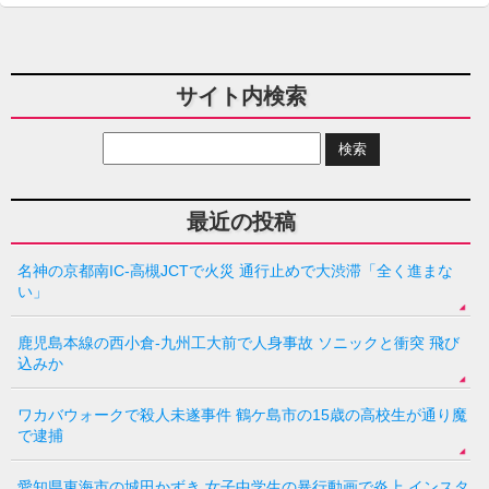
サイト内検索
最近の投稿
名神の京都南IC-高槻JCTで火災 通行止めで大渋滞「全く進まな
い」
鹿児島本線の西小倉-九州工大前で人身事故 ソニックと衝突 飛び
込みか
ワカバウォークで殺人未遂事件 鶴ケ島市の15歳の高校生が通り魔
で逮捕
愛知県東海市の城田かずき 女子中学生の暴行動画で炎上 インスタ