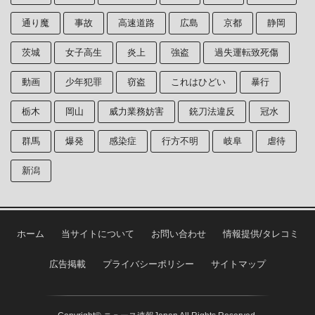
通り魔
事故
高速道路
広島
京都
静岡
茨城
女子高生
炎上
強盗
過失運転致死傷
動画
少年犯罪
窃盗
これはひどい
暴行
栃木
岡山
威力業務妨害
銃刀法違反
冠水
群馬
爆発
感染症
行方不明
岐阜
虐待
新潟
ホーム
当サイトについて
お問い合わせ
情報提供/タレコミ
広告掲載
プライバシーポリシー
サイトマップ