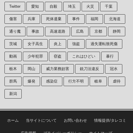
Twitter
愛知
自殺
埼玉
火災
千葉
傷害
兵庫
死体遺棄
事件
福岡
北海道
通り魔
事故
高速道路
広島
京都
静岡
茨城
女子高生
炎上
強盗
過失運転致死傷
動画
少年犯罪
窃盗
これはひどい
暴行
栃木
岡山
威力業務妨害
銃刀法違反
冠水
群馬
爆発
感染症
行方不明
岐阜
虐待
新潟
ホーム
当サイトについて
お問い合わせ
情報提供/タレコミ