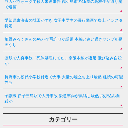
ワカバウォークで殺人未遂事件 鶴ケ島市の15歳の高校生が通り魔
で逮捕
愛知県東海市の城田かずき 女子中学生の暴行動画で炎上 インスタ
特定
姫野みるくさんのAVパケ写詐欺が話題 本編と違い過ぎサンプル動
画なし
淀駅で人身事故「死体処理してた」京阪本線が遅延 飛び込み自殺
か
長野市の松代小学校付近で火事 大量の煙立ち上り騒然 延焼の可能
性も
予讃線 伊予三島駅で人身事故 緊急車両が集結し騒然 飛び込み自
殺か
カテゴリー