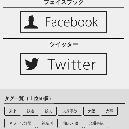
フェイスブック
ツイッター
タグ一覧（上位50個）
東京
鉄道
殺人
人身事故
大阪
火事
ネットで話題
神奈川
殺人未遂
交通事故