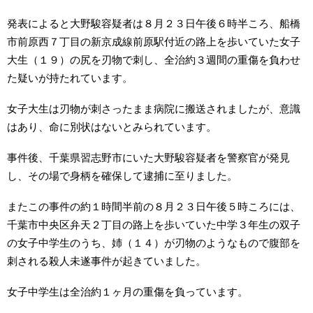
発表によると大野駿容疑者は８月２３日午後６時半ころ、船橋
市前原西７丁目の新京成線前原駅付近の路上を歩いていた女子
大生（１９）の尻を刃物で刺し、全治約３週間の重傷を負わせ
た疑いが持たれています。
女子大生は刃物が刺さったまま病院に搬送されましたが、意識
はあり、命に別状はないとみられています。
事件後、千葉県習志野市にいた大野駿容疑者を警察官が発見
し、その場で身柄を確保して逮捕に至りました。
またこの事件の約１時間半前の８月２３日午後５時ころには、
千葉市中央区弁天２丁目の路上を歩いていた中学３年生の双子
の女子中学生のうち、姉（１４）が刃物のようなもので腹部を
刺される殺人未遂事件が起きていました。
女子中学生は全治約１ヶ月の重傷を負っています。