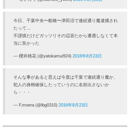
今日、千葉中央〜船橋〜津田沼で連続通り魔逮捕され
たって…
不謹慎だけどガッツリその辺居たから遭遇しなくて本
当に良かった
— 櫻井桃花 (@yatokamui924)
2016年8月23日
そんな事があると思えば今度は千葉で連続通り魔か、
犯人の身柄確保したっていうのに名前出さないか
ら・・・
— F.moera (@lbg0310)
2016年8月23日