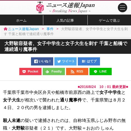
ホーム
人気の記事
ゲームで遊ぶ
ニュース速報Japan
事件
大野駿容疑者、女子中学生と女子大生を刺
す 千葉と船橋で連続通り魔事件
大野駿容疑者、女子中学生と女子大生を刺す 千葉と船橋で
連続通り魔事件
いいね！
ツイート
はてブ
Pocket
Feedly
RSS
LINE
■
2016/8/24 10：01
最終更新■
千葉県千葉市中央区弁天や船橋市前原西の路上で
女子中学生
と
女子大生
が相次いで襲われた
通り魔事件
で、千葉県警は８月２
４日、２０代の男を逮捕しました。
殺人未遂
の疑いで逮捕されたのは、自称埼玉県ふじみ野市の無
職・
大野駿
容疑者（２１）です。大野駿＝おおの しゅん