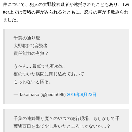
件について、犯人の大野駿容疑者が逮捕されたこともあり、Twi
tter上では安堵の声がみられるとともに、怒りの声が多数みられ
ました。
千葉の通り魔
大野駿(21)容疑者
責任能力の有無？
う〜ん… 最低でも死ぬ迄、
檻のついた病院に閉じ込めておいて
もらわないと困る。
— Takamasa (@gedm696)
2016年8月23日
千葉の連続通り魔？のやつの犯行現場、もしかして千
葉駅西口を出て少し歩いたところじゃないか…？