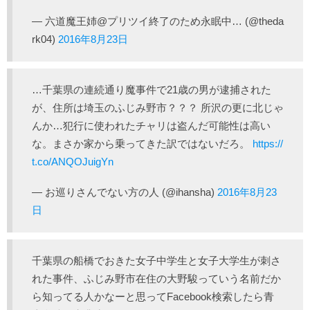
— 六道魔王姉@プリツイ終了のため永眠中… (@theda
rk04)
2016年8月23日
…千葉県の連続通り魔事件で21歳の男が逮捕された
が、住所は埼玉のふじみ野市？？？ 所沢の更に北じゃ
んか…犯行に使われたチャリは盗んだ可能性は高い
な。まさか家から乗ってきた訳ではないだろ。
https://
t.co/ANQOJuigYn
— お巡りさんでない方の人 (@ihansha)
2016年8月23
日
千葉県の船橋でおきた女子中学生と女子大学生が刺さ
れた事件、ふじみ野市在住の大野駿っていう名前だか
ら知ってる人かなーと思ってFacebook検索したら青