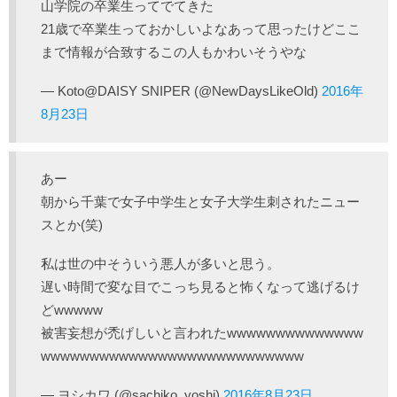
山学院の卒業生ってでてきた
21歳で卒業生っておかしいよなあって思ったけどここ
まで情報が合致するこの人もかわいそうやな
— Koto@DAISY SNIPER (@NewDaysLikeOld)
2016年
8月23日
あー
朝から千葉で女子中学生と女子大学生刺されたニュー
スとか(笑)
私は世の中そういう悪人が多いと思う。
遅い時間で変な目でこっち見ると怖くなって逃げるけ
どwwwww
被害妄想が禿げしいと言われたwwwwwwwwwwwwww
wwwwwwwwwwwwwwwwwwwwwwwwwww
— ヨシカワ (@sachiko_yoshi)
2016年8月23日