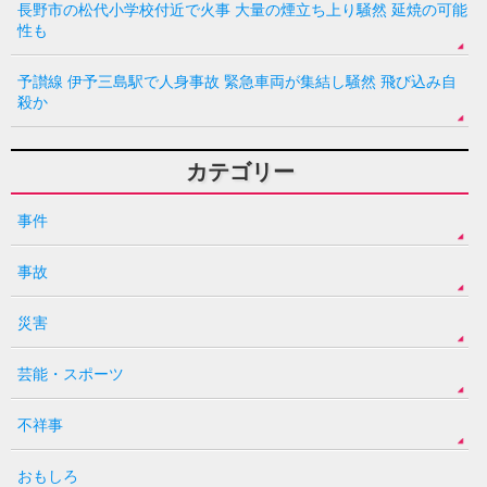
長野市の松代小学校付近で火事 大量の煙立ち上り騒然 延焼の可能
性も
予讃線 伊予三島駅で人身事故 緊急車両が集結し騒然 飛び込み自
殺か
カテゴリー
事件
事故
災害
芸能・スポーツ
不祥事
おもしろ