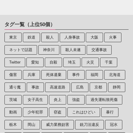
タグ一覧（上位50個）
東京
鉄道
殺人
人身事故
大阪
火事
ネットで話題
神奈川
殺人未遂
交通事故
Twitter
愛知
自殺
埼玉
火災
千葉
傷害
兵庫
死体遺棄
事件
福岡
北海道
通り魔
事故
高速道路
広島
京都
静岡
茨城
女子高生
炎上
強盗
過失運転致死傷
動画
少年犯罪
窃盗
これはひどい
暴行
栃木
岡山
威力業務妨害
銃刀法違反
冠水