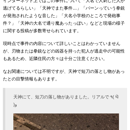
インターネット上ではこの事件について「大名で人刺した人が
逃げてるらしい」「天神でまた事件…」「バーンっていう拳銃
が発泡されたような音した」「大名小学校のところで発砲事
件？」「天神の大名で通り魔あったっぽい」などと現場の様子
に関する投稿が多数寄せられています。
現時点で事件の内容について詳しいことはわかっていません
が、刃物または拳銃などの凶器を持った犯人が逃走中の可能性
もあるため、近隣住民の方々は十分ご注意ください。
なお関連については不明ですが、天神で短刀の落とし物があっ
たとの目撃情報もあります。
天神にて、短刀の落し物がありました。リアルで ٩( ᐛ
)و