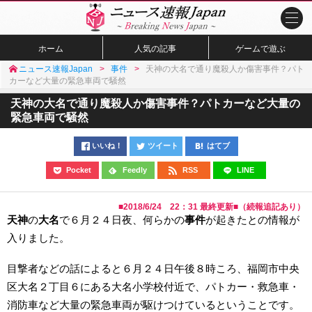
ホーム
人気の記事
ゲームで遊ぶ
ニュース速報Japan
事件
天神の大名で通り魔殺人か傷害事件？パト
カーなど大量の緊急車両で騒然
天神の大名で通り魔殺人か傷害事件？パトカーなど大量の
緊急車両で騒然
いいね！
ツイート
はてブ
Pocket
Feedly
RSS
LINE
■
2018/6/24 22：31
最終更新■（続報追記あり）
天神
の
大名
で６月２４日夜、何らかの
事件
が起きたとの情報が
入りました。
目撃者などの話によると６月２４日午後８時ころ、福岡市中央
区大名２丁目６にある大名小学校付近で、パトカー・救急車・
消防車など大量の緊急車両が駆けつけているということです。