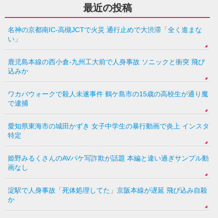
最近の投稿
名神の京都南IC-高槻JCTで火災 通行止めで大渋滞「全く進まな
い」
鹿児島本線の西小倉-九州工大前で人身事故 ソニックと衝突 飛び
込みか
ワカバウォークで殺人未遂事件 鶴ケ島市の15歳の高校生が通り魔
で逮捕
愛知県東海市の城田かずき 女子中学生の暴行動画で炎上 インスタ
特定
姫野みるくさんのAVパケ写詐欺が話題 本編と違い過ぎサンプル動
画なし
淀駅で人身事故「死体処理してた」京阪本線が遅延 飛び込み自殺
か