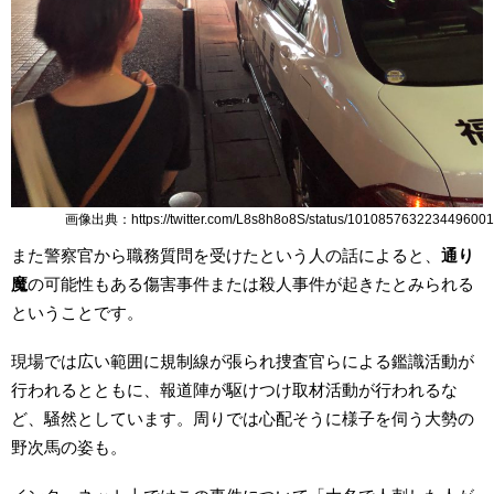
画像出典：https://twitter.com/L8s8h8o8S/status/1010857632234496001
また警察官から職務質問を受けたという人の話によると、
通り
魔
の可能性もある傷害事件または殺人事件が起きたとみられる
ということです。
現場では広い範囲に規制線が張られ捜査官らによる鑑識活動が
行われるとともに、報道陣が駆けつけ取材活動が行われるな
ど、騒然としています。周りでは心配そうに様子を伺う大勢の
野次馬の姿も。