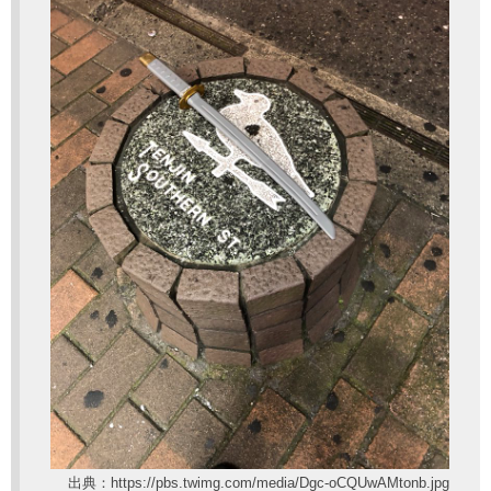
出典：https://pbs.twimg.com/media/Dgc-oCQUwAMtonb.jpg