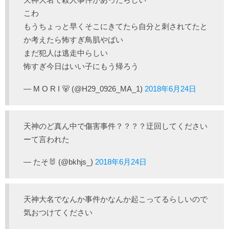
こわ
もうちょっと早くそこにきてたら自分と刺されてたと
か考えたら怖すぎ鳥肌やばい
まだ犯人は逃走中らしい
怖すぎ今日はいい子にもう帰ろう
— M O R I 🐻 (@H29_0926_MA_1)
2018年6月24日
天神のど真ん中で傷害事件？？？？迂回してください
ーて言われた
— たそ🐰 (@bkhjs_)
2018年6月24日
天神大名でなんか事件かなんか起こってるらしいので
気おつけてください