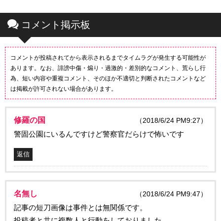
コメント掲示板
コメントが投稿されてから表示されるまでタイムラグが発生する可能性が
あります。なお、誹謗中傷・煽り・過激的・差別的なコメント、荒らし行
為、短い内容や重複コメント、そのほか不適切と判断されたコメントなど
は掲載が許可されない場合があります。
修羅の国
（2018/6/24 PM9:27）
警固公園にいるんですけど警察官だらけで怖いです
返信
名無し
（2018/6/24 PM9:47）
記事の短刀画像は事件とは無関係です。
投稿者と共に複数人と行動をしておりました。