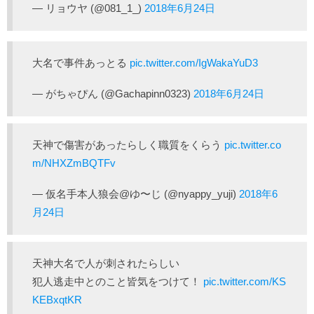
— リョウヤ (@081_1_)
2018年6月24日
大名で事件あっとる
pic.twitter.com/IgWakaYuD3
— がちゃぴん (@Gachapinn0323)
2018年6月24日
天神で傷害があったらしく職質をくらう
pic.twitter.co
m/NHXZmBQTFv
— 仮名手本人狼会@ゆ〜じ (@nyappy_yuji)
2018年6
月24日
天神大名で人が刺されたらしい
犯人逃走中とのこと皆気をつけて！
pic.twitter.com/KS
KEBxqtKR