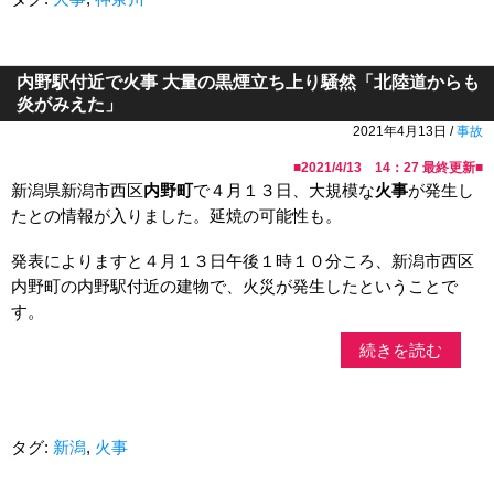
内野駅付近で火事 大量の黒煙立ち上り騒然「北陸道からも
炎がみえた」
2021年4月13日 /
事故
■
2021/4/13 14：27
最終更新■
新潟県新潟市西区
内野町
で４月１３日、大規模な
火事
が発生し
たとの情報が入りました。延焼の可能性も。
発表によりますと４月１３日午後１時１０分ころ、新潟市西区
内野町の内野駅付近の建物で、火災が発生したということで
す。
続きを読む
タグ:
新潟
,
火事