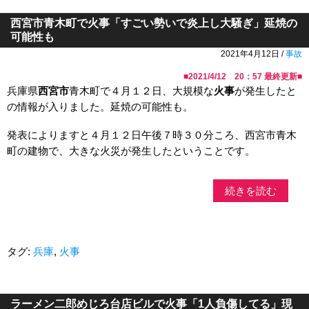
西宮市青木町で火事「すごい勢いで炎上し大騒ぎ」延焼の
可能性も
2021年4月12日 /
事故
■
2021/4/12 20：57
最終更新■
兵庫県
西宮市
青木町で４月１２日、大規模な
火事
が発生したと
の情報が入りました。延焼の可能性も。
発表によりますと４月１２日午後７時３０分ころ、西宮市青木
町の建物で、大きな火災が発生したということです。
続きを読む
タグ:
兵庫
,
火事
ラーメン二郎めじろ台店ビルで火事「1人負傷してる」現