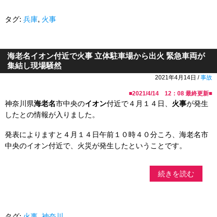
タグ:
兵庫
,
火事
海老名イオン付近で火事 立体駐車場から出火 緊急車両が
集結し現場騒然
2021年4月14日 /
事故
■
2021/4/14 12：08
最終更新■
神奈川県
海老名
市中央の
イオン
付近で４月１４日、
火事
が発生
したとの情報が入りました。
発表によりますと４月１４日午前１０時４０分ころ、海老名市
中央のイオン付近で、火災が発生したということです。
続きを読む
タグ:
火事
,
神奈川