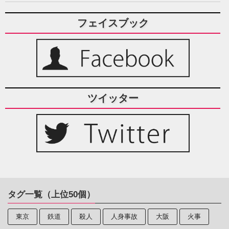
フェイスブック
ツイッター
タグ一覧（上位50個）
東京
鉄道
殺人
人身事故
大阪
火事