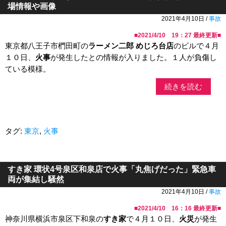
場情報や画像
2021年4月10日 /
事故
■
2021/4/10 19：27
最終更新■
東京都八王子市椚田町の
ラーメン二郎 めじろ台店
のビルで４月
１０日、
火事
が発生したとの情報が入りました。１人が負傷し
ている模様。
続きを読む
タグ:
東京
,
火事
すき家 環状4号泉区和泉店で火事「丸焦げだった」緊急車
両が集結し騒然
2021年4月10日 /
事故
■
2021/4/10 16：16
最終更新■
神奈川県横浜市泉区下和泉の
すき家
で４月１０日、
火災
が発生