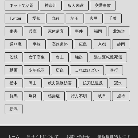
ネットで話題
神奈川
殺人未遂
交通事故
Twitter
愛知
自殺
埼玉
火災
千葉
傷害
兵庫
死体遺棄
事件
福岡
北海道
通り魔
事故
高速道路
広島
京都
静岡
茨城
女子高生
炎上
強盗
過失運転致死傷
動画
少年犯罪
窃盗
これはひどい
暴行
栃木
岡山
威力業務妨害
銃刀法違反
冠水
群馬
爆発
感染症
行方不明
岐阜
虐待
新潟
ホーム
当サイトについて
お問い合わせ
情報提供/タレコミ