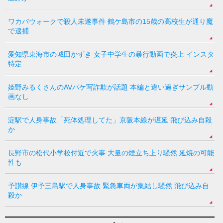
ワカバウォークで殺人未遂事件 鶴ケ島市の15歳の高校生が通り魔
で逮捕
愛知県東海市の城田かずき 女子中学生の暴行動画で炎上 インスタ
特定
姫野みるくさんのAVパケ写詐欺が話題 本編と違い過ぎサンプル動
画なし
淀駅で人身事故「死体処理してた」京阪本線が遅延 飛び込み自殺
か
長野市の松代小学校付近で火事 大量の煙立ち上り騒然 延焼の可能
性も
予讃線 伊予三島駅で人身事故 緊急車両が集結し騒然 飛び込み自
殺か