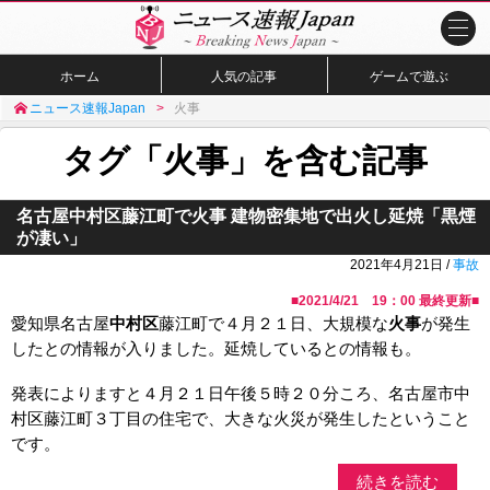
ホーム
人気の記事
ゲームで遊ぶ
ニュース速報Japan
火事
タグ「火事」を含む記事
名古屋中村区藤江町で火事 建物密集地で出火し延焼「黒煙
が凄い」
2021年4月21日 /
事故
■
2021/4/21 19：00
最終更新■
愛知県名古屋
中村区
藤江町で４月２１日、大規模な
火事
が発生
したとの情報が入りました。延焼しているとの情報も。
発表によりますと４月２１日午後５時２０分ころ、名古屋市中
村区藤江町３丁目の住宅で、大きな火災が発生したということ
です。
続きを読む