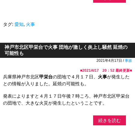
タグ:
愛知
,
火事
神戸市北区甲栄台で火事 団地が激しく炎上し騒然 延焼の
可能性も
2021年4月17日 /
事故
■
2021/4/17 20：52
最終更新■
兵庫県神戸市北区
甲栄台
の団地で４月１７日、
火事
が発生した
との情報が入りました。延焼の可能性も。
発表によりますと４月１７日午後７時ころ、神戸市北区甲栄台
の団地で、大きな火災が発生したということです。
続きを読む