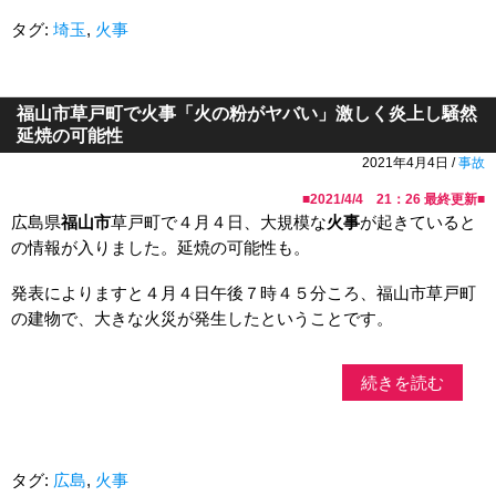
タグ:
埼玉
,
火事
福山市草戸町で火事「火の粉がヤバい」激しく炎上し騒然
延焼の可能性
2021年4月4日 /
事故
■
2021/4/4 21：26
最終更新■
広島県
福山市
草戸町で４月４日、大規模な
火事
が起きていると
の情報が入りました。延焼の可能性も。
発表によりますと４月４日午後７時４５分ころ、福山市草戸町
の建物で、大きな火災が発生したということです。
続きを読む
タグ:
広島
,
火事