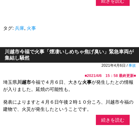
続きを読む
タグ:
兵庫
,
火事
川越市今福で火事「煙凄いしめちゃ焦げ臭い」緊急車両が
集結し騒然
2021年4月6日 /
事故
■
2021/4/6 15：58
最終更新■
埼玉県
川越市
今福で４月６日、大きな
火事
が発生したとの情報
が入りました。延焼の可能性も。
発表によりますと４月６日午後２時１０分ころ、川越市今福の
建物で、火災が発生したということです。
続きを読む