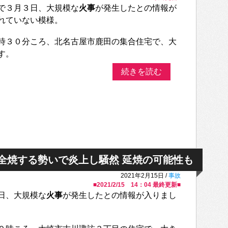
で３月３日、大規模な
火事
が発生したとの情報が
れていない模様。
時３０分ころ、北名古屋市鹿田の集合住宅で、大
す。
続きを読む
全焼する勢いで炎上し騒然 延焼の可能性も
2021年2月15日 /
事故
■
2021/2/15 14：04
最終更新■
日、大規模な
火事
が発生したとの情報が入りまし