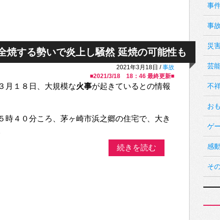
事
事
災
全焼する勢いで炎上し騒然 延焼の可能性も
芸
2021年3月18日 /
事故
■
2021/3/18 18：46
最終更新■
３月１８日、大規模な
火事
が起きているとの情報
不
お
５時４０分ころ、茅ヶ崎市浜之郷の住宅で、大き
ゲ
。
感
続きを読む
そ