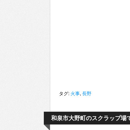
タグ:
火事
,
長野
和泉市大野町のスクラップ場