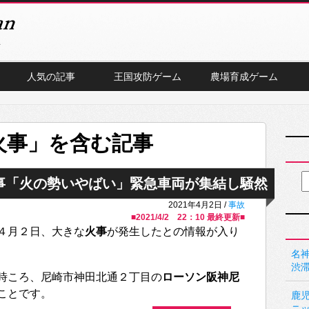
人気の記事
王国攻防ゲーム
農場育成ゲーム
火事」を含む記事
事「火の勢いやばい」緊急車両が集結し騒然
2021年4月2日 /
事故
■
2021/4/2 22：10
最終更新■
４月２日、大きな
火事
が発生したとの情報が入り
名神
渋
時ころ、尼崎市神田北通２丁目の
ローソン阪神尼
ことです。
鹿
ニ