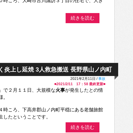
０時ころ、大崎市古川諏訪３丁目の住宅で、大き
。
続きを読む
く炎上し延焼 3人救急搬送 長野県山ノ内町
2021年2月11日 /
事故
■
2021/2/11 17：58
最終更新■
」で２月１１日、大規模な
火事
が発生したとの情
様。
４時ころ、下高井郡山ノ内町平穏にある老舗旅館
生したということです。
続きを読む