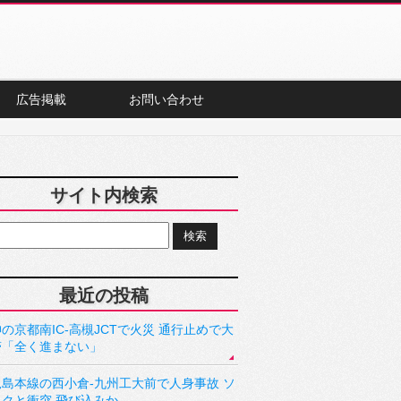
広告掲載
お問い合わせ
サイト内検索
最近の投稿
の京都南IC-高槻JCTで火災 通行止めで大
滞「全く進まない」
児島本線の西小倉-九州工大前で人身事故 ソ
ックと衝突 飛び込みか