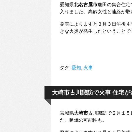
愛知県
北名古屋市
鹿田の集合住宅
入りました。高齢女性と連絡が取
発表によりますと３月３日午後４
きな火災が発生したということで
タグ:
愛知
,
火事
大崎市古川諏訪で火事 住宅が
宮城県
大崎市
古川諏訪で２月１５
た。延焼の可能性も。