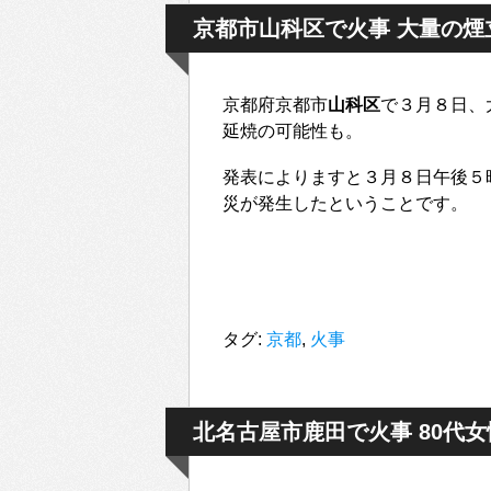
京都市山科区で火事 大量の煙
京都府京都市
山科区
で３月８日、
延焼の可能性も。
発表によりますと３月８日午後５
災が発生したということです。
タグ:
京都
,
火事
北名古屋市鹿田で火事 80代