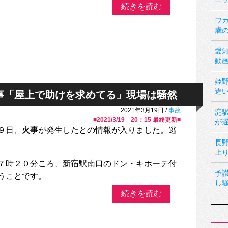
続きを読む
ワカ
歳
愛
動
姫
違
事「屋上で助けを求めてる」現場は騒然
2021年3月19日 /
事故
淀
■
2021/3/19 20：15
最終更新■
が
９日、
火事
が発生したとの情報が入りました。逃
長
上
７時２０分ころ、新宿駅南口のドン・キホーテ付
予
うことです。
し
続きを読む