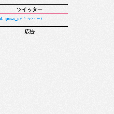
ツイッター
akingnews_jp からのツイート
広告