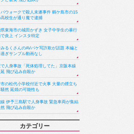
バウォークで殺人未遂事件 鶴ケ島市の15
の高校生が通り魔で逮捕
知県東海市の城田かずき 女子中学生の暴行
画で炎上 インスタ特定
野みるくさんのAVパケ写詐欺が話題 本編と
い過ぎサンプル動画なし
駅で人身事故「死体処理してた」京阪本線
遅延 飛び込み自殺か
野市の松代小学校付近で火事 大量の煙立ち
り騒然 延焼の可能性も
讃線 伊予三島駅で人身事故 緊急車両が集結
騒然 飛び込み自殺か
カテゴリー