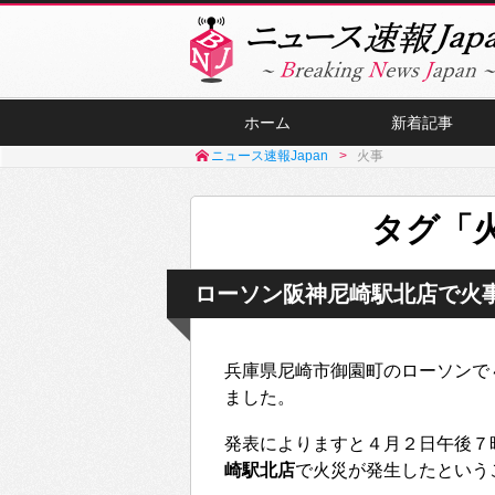
ホーム
新着記事
ニュース速報Japan
火事
タグ「
ローソン阪神尼崎駅北店で火
兵庫県尼崎市御園町のローソンで
ました。
発表によりますと４月２日午後７
崎駅北店
で火災が発生したという