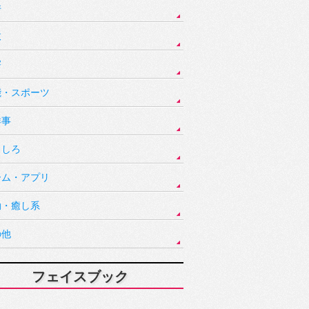
件
故
害
能・スポーツ
祥事
もしろ
ーム・アプリ
動・癒し系
の他
フェイスブック