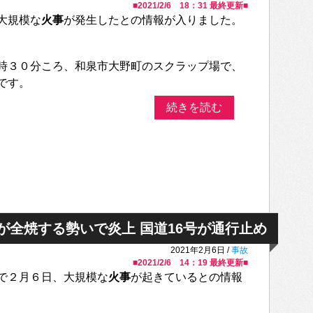
■
2021/2/6 18：31
最終更新■
大規模な
火事
が発生したとの情報が入りました。
時３０分ころ、和泉市大野町のスクラップ場で、
です。
続きを読む
が全焼する勢いで炎上 国道16号が通行止め
2021年2月6日 /
事故
■
2021/2/6 14：19
最終更新■
で２月６日、大規模な
火事
が起きているとの情報