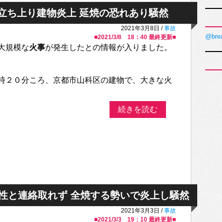
立ち上り建物炎上 延焼の恐れあり騒然
2021年3月8日 /
事故
@bre
■
2021/3/8 18：40
最終更新■
大規模な
火事
が発生したとの情報が入りました。
時２０分ころ、京都市山科区の建物で、大きな火
続きを読む
女性と連絡取れず 全焼する勢いで炎上し騒然
2021年3月3日 /
事故
■
2021/3/3 19：10
最終更新■