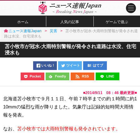
ホーム
人気の記事
ゲームで遊ぶ
ニュース速報Japan
災害
苫小牧市が冠水-大雨特別警報が発令され道
路は水没、住宅浸水も
苫小牧市が冠水-大雨特別警報が発令され道路は水没、住宅
浸水も
いいね！
ツイート
はてブ
Pocket
Feedly
RSS
LINE
■
2014/9/11 08：46
最終更新■
北海道苫小牧市で９月１１日、午前７時半までの約１時間に約1
10mmの猛烈な雨が降りました。気象庁は記録的短時間大雨情
報を発表。
なお、
苫小牧市では大雨特別警報も発令されています。