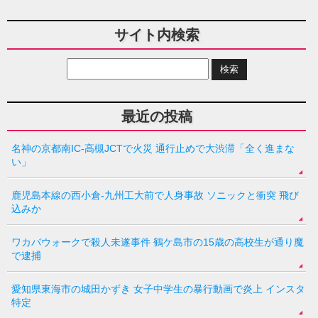
サイト内検索
最近の投稿
名神の京都南IC-高槻JCTで火災 通行止めで大渋滞「全く進まな
い」
鹿児島本線の西小倉-九州工大前で人身事故 ソニックと衝突 飛び
込みか
ワカバウォークで殺人未遂事件 鶴ケ島市の15歳の高校生が通り魔
で逮捕
愛知県東海市の城田かずき 女子中学生の暴行動画で炎上 インスタ
特定