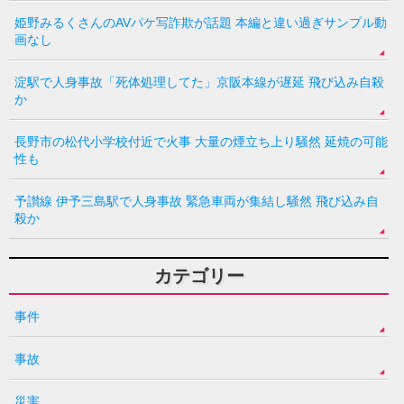
姫野みるくさんのAVパケ写詐欺が話題 本編と違い過ぎサンプル動
画なし
淀駅で人身事故「死体処理してた」京阪本線が遅延 飛び込み自殺
か
長野市の松代小学校付近で火事 大量の煙立ち上り騒然 延焼の可能
性も
予讃線 伊予三島駅で人身事故 緊急車両が集結し騒然 飛び込み自
殺か
カテゴリー
事件
事故
災害