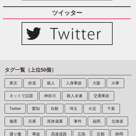
ツイッター
タグ一覧（上位50個）
東京
鉄道
殺人
人身事故
大阪
火事
ネットで話題
神奈川
殺人未遂
交通事故
Twitter
愛知
自殺
埼玉
火災
千葉
傷害
兵庫
死体遺棄
事件
福岡
北海道
通り魔
事故
高速道路
広島
京都
静岡