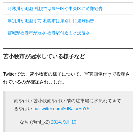
月寒川が氾濫-札幌では豊平区や中央区に避難勧告
厚別川が氾濫寸前-札幌市は厚別川に避難勧告
宮城県石巻市が冠水-石巻駅付近も水没浸水
苫小牧市が冠水している様子など
Twitterでは、苫小牧市の様子について、写真画像付きで投稿さ
れているのが確認されました。
雨やばい 苫小牧雨やばい 隣の駐車場に水流れてきて
るやばい
pic.twitter.com/9dBacxSoY5
— なち (@ml_x2)
2014, 9月 10