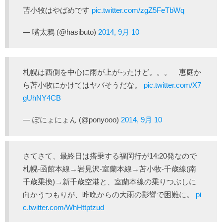
苫小牧はやばめです
pic.twitter.com/zgZ5FeTbWq
— 嘴太鴉 (@hasibuto)
2014, 9月 10
札幌は西側を中心に雨が上がったけど。。。 恵庭か
ら苫小牧にかけてはヤバそうだな。
pic.twitter.com/X7
gUhNY4CB
— ぽにょにょん (@ponyooo)
2014, 9月 10
さてさて、最終日は搭乗する福岡行が14:20発なので
札幌-函館本線→岩見沢-室蘭本線→苫小牧-千歳線(南
千歳乗換)→新千歳空港と、室蘭本線の乗りつぶしに
向かうつもりが、昨晩からの大雨の影響で困難に。
pi
c.twitter.com/WhHttptzud