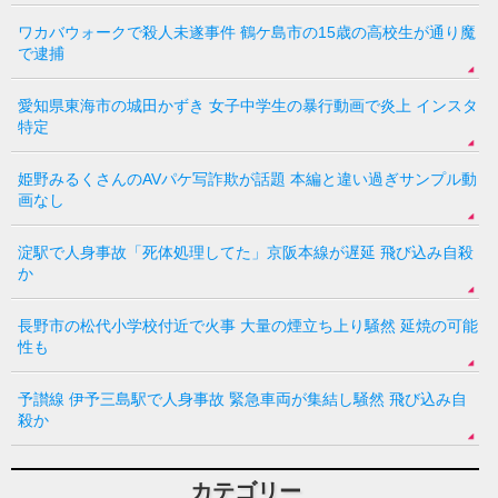
ワカバウォークで殺人未遂事件 鶴ケ島市の15歳の高校生が通り魔
で逮捕
愛知県東海市の城田かずき 女子中学生の暴行動画で炎上 インスタ
特定
姫野みるくさんのAVパケ写詐欺が話題 本編と違い過ぎサンプル動
画なし
淀駅で人身事故「死体処理してた」京阪本線が遅延 飛び込み自殺
か
長野市の松代小学校付近で火事 大量の煙立ち上り騒然 延焼の可能
性も
予讃線 伊予三島駅で人身事故 緊急車両が集結し騒然 飛び込み自
殺か
カテゴリー