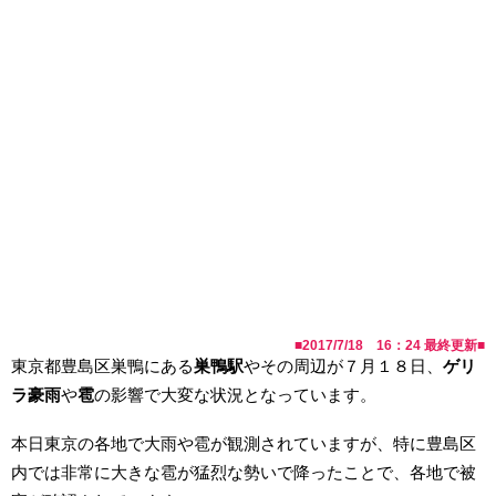
■
2017/7/18 16：24
最終更新■
東京都豊島区巣鴨にある
巣鴨駅
やその周辺が７月１８日、
ゲリ
ラ豪雨
や
雹
の影響で大変な状況となっています。
本日東京の各地で大雨や雹が観測されていますが、特に豊島区
内では非常に大きな雹が猛烈な勢いで降ったことで、各地で被