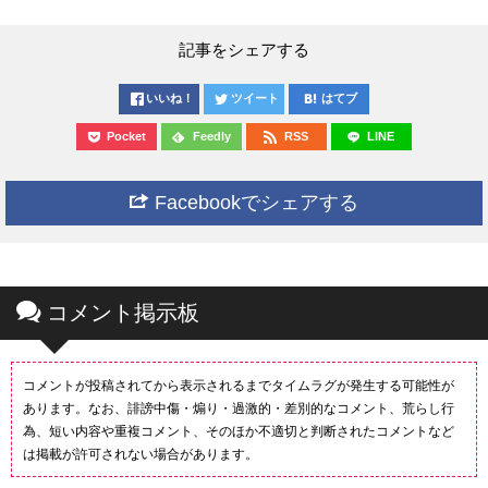
記事をシェアする
いいね！
ツイート
はてブ
Pocket
Feedly
RSS
LINE
Facebookでシェアする
コメント掲示板
コメントが投稿されてから表示されるまでタイムラグが発生する可能性が
あります。なお、誹謗中傷・煽り・過激的・差別的なコメント、荒らし行
為、短い内容や重複コメント、そのほか不適切と判断されたコメントなど
は掲載が許可されない場合があります。