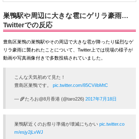
巣鴨駅や周辺に大きな雹にゲリラ豪雨…
Twitterでの反応
豊島区巣鴨の巣鴨駅やその周辺で大きな雹が降ったり猛烈なゲ
リラ豪雨に襲われたことについて、Twitter上では現場の様子が
動画や写真画像付きで多数投稿されていました。
こんな天気初めて見た！
豊島区巣鴨です。
pic.twitter.com/85CViIbMtC
— 🌾たろお@8月香港 (@taro226)
2017年7月18日
巣鴨駅近くのお祭り準備が壊滅にちかい
pic.twitter.co
m/esjy2jLvWJ