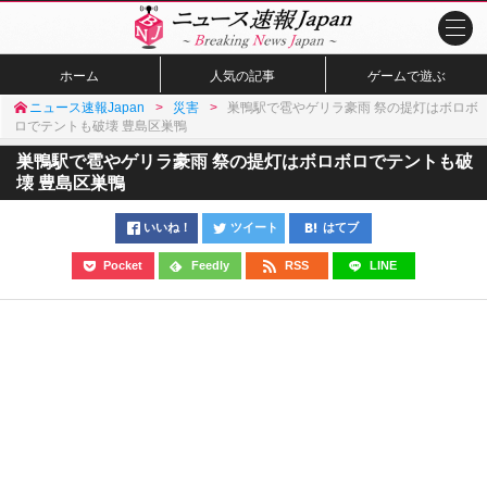
ホーム
人気の記事
ゲームで遊ぶ
ニュース速報Japan
災害
巣鴨駅で雹やゲリラ豪雨 祭の提灯はボロボ
ロでテントも破壊 豊島区巣鴨
巣鴨駅で雹やゲリラ豪雨 祭の提灯はボロボロでテントも破
壊 豊島区巣鴨
いいね！
ツイート
はてブ
Pocket
Feedly
RSS
LINE