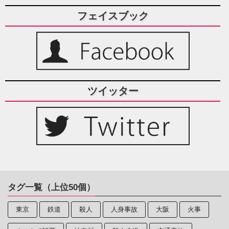
フェイスブック
ツイッター
タグ一覧（上位50個）
東京
鉄道
殺人
人身事故
大阪
火事