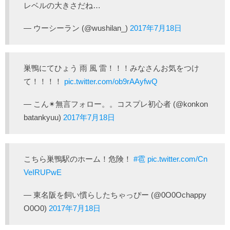
レベルの大きさだね…
— ウーシーラン (@wushilan_)
2017年7月18日
巣鴨にてひょう 雨 風 雷！！！みなさんお気をつけ
て！！！！
pic.twitter.com/ob9rAAyfwQ
— こん✴︎無言フォロー。。コスプレ初心者 (@konkon
batankyuu)
2017年7月18日
こちら巣鴨駅のホーム！危険！
#雹
pic.twitter.com/Cn
VeIRUPwE
— 東名阪を飼い慣らしたちゃっぴー (@0O0Ochappy
O0O0)
2017年7月18日