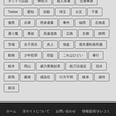
ネットで話題
神奈川
殺人未遂
交通事故
Twitter
愛知
自殺
埼玉
火災
千葉
傷害
兵庫
死体遺棄
事件
福岡
北海道
通り魔
事故
高速道路
広島
京都
静岡
茨城
女子高生
炎上
強盗
過失運転致死傷
動画
少年犯罪
窃盗
これはひどい
暴行
栃木
岡山
威力業務妨害
銃刀法違反
冠水
群馬
爆発
感染症
行方不明
岐阜
虐待
新潟
ホーム
当サイトについて
お問い合わせ
情報提供/タレコミ