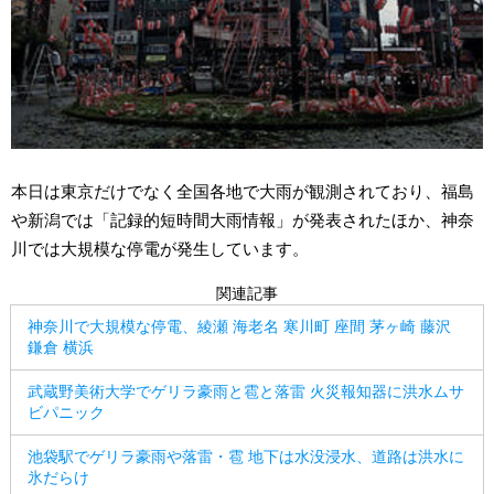
本日は東京だけでなく全国各地で大雨が観測されており、福島
や新潟では「記録的短時間大雨情報」が発表されたほか、神奈
川では大規模な停電が発生しています。
関連記事
神奈川で大規模な停電、綾瀬 海老名 寒川町 座間 茅ヶ崎 藤沢
鎌倉 横浜
武蔵野美術大学でゲリラ豪雨と雹と落雷 火災報知器に洪水ムサ
ビパニック
池袋駅でゲリラ豪雨や落雷・雹 地下は水没浸水、道路は洪水に
氷だらけ