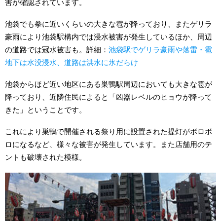
害が確認されています。
池袋でも拳に近いくらいの大きな雹が降っており、またゲリラ
豪雨により池袋駅構内では浸水被害が発生しているほか、周辺
の道路では冠水被害も。詳細：
池袋駅でゲリラ豪雨や落雷・雹
地下は水没浸水、道路は洪水に氷だらけ
池袋からほど近い地区にある巣鴨駅周辺においても大きな雹が
降っており、近隣住民によると「凶器レベルのヒョウが降って
きた」ということです。
これにより巣鴨で開催される祭り用に設置された提灯がボロボ
ロになるなど、様々な被害が発生しています。また店舗用のテ
ントも破壊された模様。