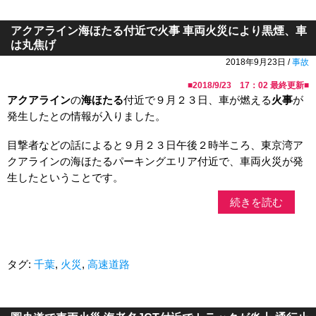
アクアライン海ほたる付近で火事 車両火災により黒煙、車
は丸焦げ
2018年9月23日 /
事故
■
2018/9/23 17：02
最終更新■
アクアライン
の
海ほたる
付近で９月２３日、車が燃える
火事
が
発生したとの情報が入りました。
目撃者などの話によると９月２３日午後２時半ころ、東京湾ア
クアラインの海ほたるパーキングエリア付近で、車両火災が発
生したということです。
続きを読む
タグ:
千葉
,
火災
,
高速道路