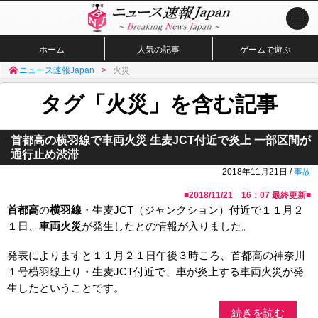
ホーム
人気の記事
ゲームで遊ぶ
ニュース速報Japan
火災
タグ「火災」を含む記事
首都高の横羽線で車両火災 生麦JCT付近で炎上 一部区間が
通行止め渋滞
2018年11月21日 /
事故
■
2018/11/21 16：07
最終更新■
首都高
の
横羽線
・生麦JCT（ジャンクション）付近で１１月２
１日、
車両火災
が発生したとの情報が入りました。
発表によりますと１１月２１日午後３時ころ、首都高の神奈川
１号横羽線上り・生麦JCT付近で、車が炎上する車両火災が発
生したということです。
続きを読む