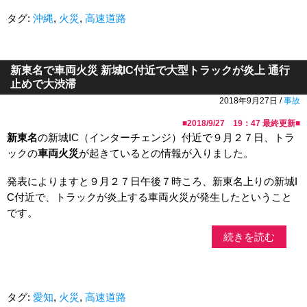
タグ:
沖縄
,
火災
,
高速道路
新東名で車両火災 新城IC付近で大型トラックが炎上 通行
止めで大渋滞
2018年9月27日 /
事故
■
2018/9/27 19：47
最終更新■
新東名
の新城IC（インターチェンジ）付近で９月２７日、トラ
ックの
車両火災
が起きているとの情報が入りました。
発表によりますと９月２７日午後７時ころ、新東名上りの新城I
C付近で、トラックが炎上する車両火災が発生したということ
です。
続きを読む
タグ:
愛知
,
火災
,
高速道路