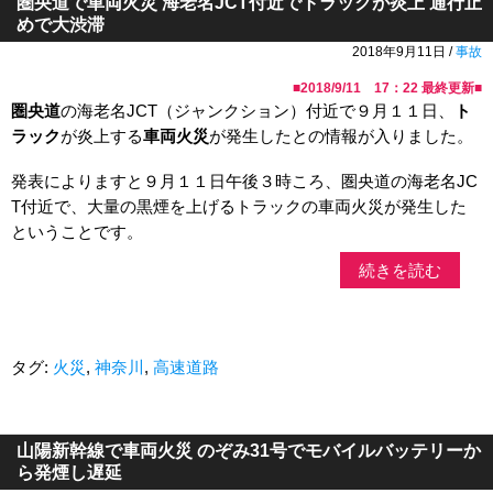
圏央道で車両火災 海老名JCT付近でトラックが炎上 通行止
めで大渋滞
2018年9月11日 /
事故
■
2018/9/11 17：22
最終更新■
圏央道
の海老名JCT（ジャンクション）付近で９月１１日、
ト
ラック
が炎上する
車両火災
が発生したとの情報が入りました。
発表によりますと９月１１日午後３時ころ、圏央道の海老名JC
T付近で、大量の黒煙を上げるトラックの車両火災が発生した
ということです。
続きを読む
タグ:
火災
,
神奈川
,
高速道路
山陽新幹線で車両火災 のぞみ31号でモバイルバッテリーか
ら発煙し遅延