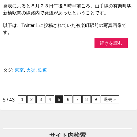
発表によると８月２３日午後５時半前ころ、山手線の有楽町駅-
新橋駅間の線路内で発煙があったということです。
以下は、Twitter上に投稿されていた有楽町駅前の写真画像で
す。
続きを読む
タグ:
東京
,
火災
,
鉄道
1
2
3
4
5
6
7
8
9
過去 »
5 / 43
サイト内検索