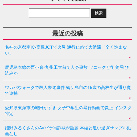
最近の投稿
名神の京都南IC-高槻JCTで火災 通行止めで大渋滞「全く進まな
い」
鹿児島本線の西小倉-九州工大前で人身事故 ソニックと衝突 飛び
込みか
ワカバウォークで殺人未遂事件 鶴ケ島市の15歳の高校生が通り魔
で逮捕
愛知県東海市の城田かずき 女子中学生の暴行動画で炎上 インスタ
特定
姫野みるくさんのAVパケ写詐欺が話題 本編と違い過ぎサンプル動
画なし