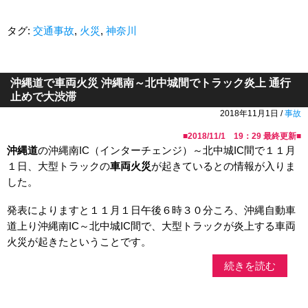
タグ:
交通事故
,
火災
,
神奈川
沖縄道で車両火災 沖縄南～北中城間でトラック炎上 通行
止めで大渋滞
2018年11月1日 /
事故
■
2018/11/1 19：29
最終更新■
沖縄道
の沖縄南IC（インターチェンジ）～北中城IC間で１１月
１日、大型トラックの
車両火災
が起きているとの情報が入りま
した。
発表によりますと１１月１日午後６時３０分ころ、沖縄自動車
道上り沖縄南IC～北中城IC間で、大型トラックが炎上する車両
火災が起きたということです。
続きを読む