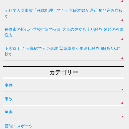
淀駅で人身事故「死体処理してた」京阪本線が遅延 飛び込み自殺
か
長野市の松代小学校付近で火事 大量の煙立ち上り騒然 延焼の可能
性も
予讃線 伊予三島駅で人身事故 緊急車両が集結し騒然 飛び込み自
殺か
カテゴリー
事件
事故
災害
芸能・スポーツ