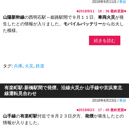
2018年9月11日 /
事故
■
2018/9/11 16：36
最終更新■
山陽新幹線
の西明石駅～姫路駅間で９月１１日、
車両火災
が発
生したとの情報が入りました。
モバイルバッテリー
から出火し
た模様。
続きを読む
タグ:
兵庫
,
火災
,
鉄道
有楽町駅-新橋駅間で発煙、沿線火災か 山手線や京浜東北
線運転見合わせ
2018年8月23日 /
事故
■
2018/8/23 17：49
最終更新■
山手線
の
有楽町駅
付近で８月２３日夕方、
発煙
が発生したとの
情報が入りました。