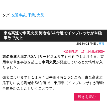
タグ:
交通事故
,
千葉
,
火災
東名高速で車両火災 海老名SA付近でインプレッサが単独
事故で炎上
2018年11月4日 /
事故
■
2018/11/4 17：14
最終更新■
東名高速
の海老名SA（サービスエリア）付近で１１月４日、乗
用車が単独事故を起こし
車両火災
が発生しているとの情報が入
りました。
発表によりますと１１月４日午後４時１５分ころ、東名高速道
路下りにある海老名SA付近で、乗用車（インプレッサ）が単独
事故を起こしたということです。
続きを読む