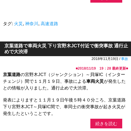
タグ:
火災
,
神奈川
,
高速道路
京葉道路で車両火災 下り宮野木JCT付近で衝突事故 通行止
めで大渋滞
2018年11月19日 /
事故
■
2018/11/19 19：28
最終更新■
京葉道路
の宮野木JCT（ジャンクション）～貝塚IC（インター
チェンジ）間で１１月１９日、事故による
車両火災
が発生した
との情報が入りました。通行止めで大渋滞。
発表によりますと１１月１９日午後５時４０分ころ、京葉道路
下り宮野木JCT～貝塚IC間で、車同士の衝突事故が起き火災が
発生したということです。
続きを読む