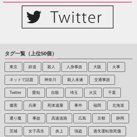
タグ一覧（上位50個）
東京
鉄道
殺人
人身事故
大阪
火事
ネットで話題
神奈川
殺人未遂
交通事故
Twitter
愛知
自殺
埼玉
火災
千葉
傷害
兵庫
死体遺棄
事件
福岡
北海道
通り魔
事故
高速道路
広島
京都
静岡
茨城
女子高生
炎上
強盗
過失運転致死傷