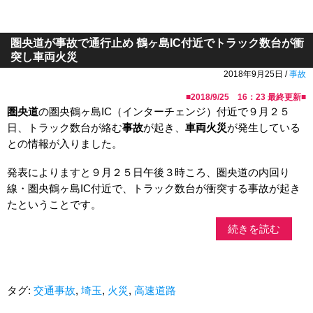
圏央道が事故で通行止め 鶴ヶ島IC付近でトラック数台が衝
突し車両火災
2018年9月25日 /
事故
■
2018/9/25 16：23
最終更新■
圏央道
の圏央鶴ヶ島IC（インターチェンジ）付近で９月２５
日、トラック数台が絡む
事故
が起き、
車両火災
が発生している
との情報が入りました。
発表によりますと９月２５日午後３時ころ、圏央道の内回り
線・圏央鶴ヶ島IC付近で、トラック数台が衝突する事故が起き
たということです。
続きを読む
タグ:
交通事故
,
埼玉
,
火災
,
高速道路