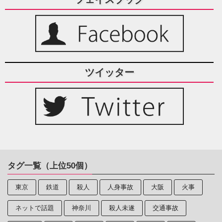
ツイッター
タグ一覧（上位50個）
東京
鉄道
殺人
人身事故
大阪
火事
ネットで話題
神奈川
殺人未遂
交通事故