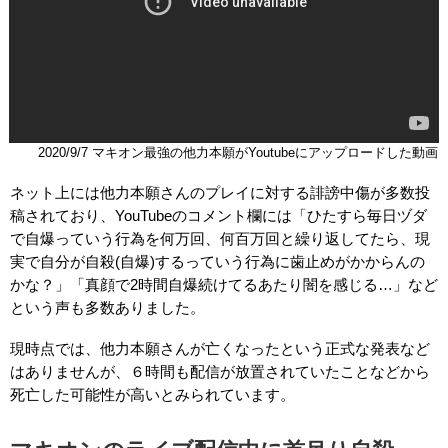
2020/9/7 マキオン最強の他力本願がYoutubeにアップロードした動画
ネット上には他力本願さんのプレイに対する誹謗中傷が多数投
稿されており、YouTubeのコメント欄には「ひたすら毎日ヅダ
で自爆っていう行為を何万回、何百万回と繰り返してたら、現
実で自分が自殺(自爆)するっていう行為に歯止めがかからんの
かな？」「真顔で2時間自爆続けてるあたり闇を感じる…」など
という声も多数ありました。
現時点では、他力本願さんが亡くなったという正式な発表など
はありませんが、６時間も配信が放置されていたことなどから
死亡した可能性が高いとみられています。