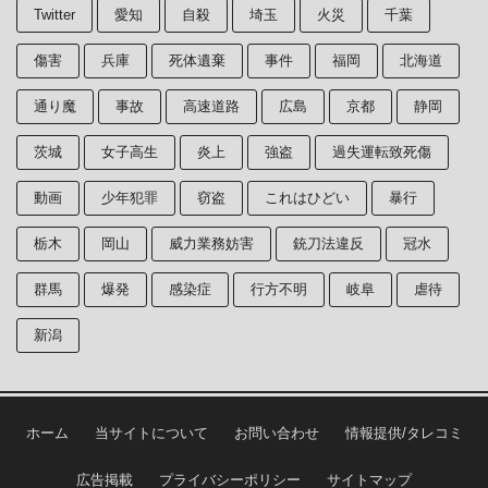
Twitter
愛知
自殺
埼玉
火災
千葉
傷害
兵庫
死体遺棄
事件
福岡
北海道
通り魔
事故
高速道路
広島
京都
静岡
茨城
女子高生
炎上
強盗
過失運転致死傷
動画
少年犯罪
窃盗
これはひどい
暴行
栃木
岡山
威力業務妨害
銃刀法違反
冠水
群馬
爆発
感染症
行方不明
岐阜
虐待
新潟
ホーム
当サイトについて
お問い合わせ
情報提供/タレコミ
広告掲載
プライバシーポリシー
サイトマップ