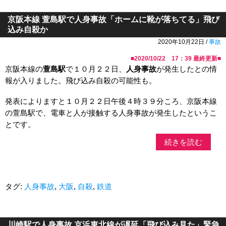
京阪本線 萱島駅で人身事故「ホームに靴が落ちてる」飛び
込み自殺か
2020年10月22日 /
事故
■
2020/10/22 17：39
最終更新■
京阪本線の
萱島駅
で１０月２２日、
人身事故
が発生したとの情
報が入りました。飛び込み自殺の可能性も。
発表によりますと１０月２２日午後４時３９分ころ、京阪本線
の萱島駅で、電車と人が接触する人身事故が発生したというこ
とです。
続きを読む
タグ:
人身事故
,
大阪
,
自殺
,
鉄道
川崎駅で人身事故 京浜東北線が遅延「飛び込み見た」緊急