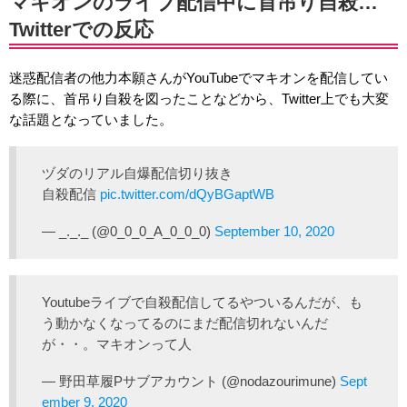
マキオンのライブ配信中に首吊り自殺…
Twitterでの反応
迷惑配信者の他力本願さんがYouTubeでマキオンを配信してい
る際に、首吊り自殺を図ったことなどから、Twitter上でも大変
な話題となっていました。
ヅダのリアル自爆配信切り抜き
自殺配信
pic.twitter.com/dQyBGaptWB
— _._._ (@0_0_0_A_0_0_0)
September 10, 2020
Youtubeライブで自殺配信してるやついるんだが、も
う動かなくなってるのにまだ配信切れないんだ
が・・。マキオンって人
— 野田草履Pサブアカウント (@nodazourimune)
Sept
ember 9, 2020