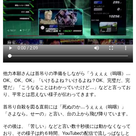
他力本願さんは首吊りの準備をしながら「うぇぇぇ（嗚咽）…
OK、OK、OK」「いけるよね？いけるよね？OK、完璧だ、完
璧だ」「こうなることはわかっていたけど…」などと言ってお
り、平常とは思えない様子が伝わってきます。
首吊り自殺を図る直前には「死ぬのか…うぇぇぇ（嗚咽）」
「さよなら。せーの」と言い、台の上から飛び降りています。
その後は、「苦しい」などと言い数十秒後には動かなくなって
おり、その様子は約６時間、YouTubeの配信で流しっぱなしと