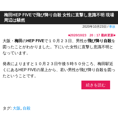
梅田HEP FIVEで飛び降り自殺 女性に直撃し意識不明 現場
周辺は騒然
2020年10月23日 /
事故
■
2020/10/23 20：17
最終更新■
大阪・
梅田
の
HEP FIVE
で１０月２３日、男性が
飛び降り自殺
を
図ったことがわかりました。下にいた女性に直撃し意識不明と
なっています。
発表によりますと１０月２３日午後５時５０分ころ、梅田駅近
くにあるHEP FIVEの屋上から、若い男性が飛び降り自殺を図っ
たということです。
続きを読む
タグ:
大阪
,
自殺