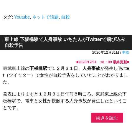
タグ:
Youtube
,
ネットで話題
,
自殺
東上線 下板橋駅で人身事故 いちたんがTwitterで飛び込み
自殺予告
2020年12月31日 /
事故
■
2020/12/31 18：09
最終更新■
東武東上線の
下板橋駅
で１２月３１日、
人身事故
が発生しTwitte
r（ツイッター）で女性が自殺予告をしていたことがわかりまし
た。
発表によりますと１２月３１日午前８時ころ、東武東上線の下
板橋駅で、電車と女性が接触する人身事故が発生したというこ
とです。
続きを読む