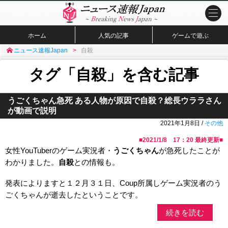
ホーム
人気の記事
ゲームで遊ぶ
ニュース速報Japan
自殺
タグ「自殺」を含む記事
うごくちゃん急死 ある人物が原因で自殺？総長ウララさん
が動画で説明
2021年1月8日 /
その他
■
2021/1/8 17：20
最終更新■
女性YouTuberのゲーム実況者・
うごくちゃん
が急死したことが
わかりました。
自殺
との情報も。
発表によりますと１２月３１日、Coup所属しゲーム実況者のう
ごくちゃんが逝去したということです。
続きを読む