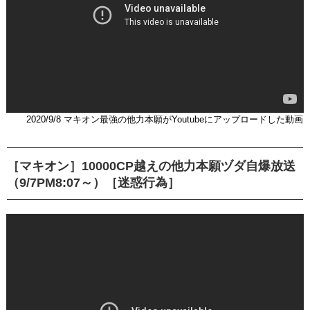
2020/9/8 マキオン最強の他力本願がYoutubeにアップロードした動画
［マキオン］10000CP越えの他力本願ヅダ自爆放送
（9/7PM8:07～）［迷惑行為］