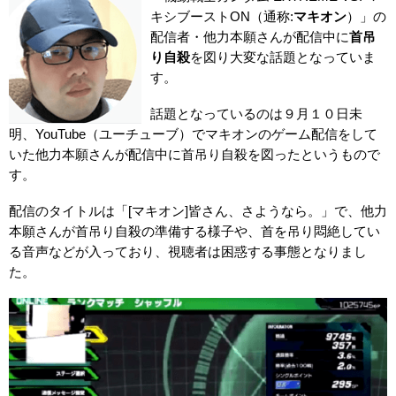
キシブーストON（通称:
マキオン
）」の
配信者・他力本願さんが配信中に
首吊
り自殺
を図り大変な話題となっていま
す。
話題となっているのは９月１０日未
明、YouTube（ユーチューブ）でマキオンのゲーム配信をして
いた他力本願さんが配信中に首吊り自殺を図ったというもので
す。
配信のタイトルは「[マキオン]皆さん、さようなら。」で、他力
本願さんが首吊り自殺の準備する様子や、首を吊り悶絶してい
る音声などが入っており、視聴者は困惑する事態となりまし
た。