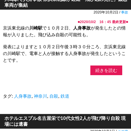
車両が集結
2020年10月2日 /
事故
■
2020/10/2 16：45
最終更新■
京浜東北線の
川崎駅
で１０月２日、
人身事故
が発生したとの情
報が入りました。飛び込み自殺の可能性も。
発表によりますと１０月２日午後３時３０分ころ、京浜東北線
の川崎駅で、電車と人が接触する人身事故が発生したというこ
とです。
続きを読む
タグ:
人身事故
,
神奈川
,
自殺
,
鉄道
ホテルエスプル名古屋栄で10代女性2人が飛び降り自殺 現
場には遺書