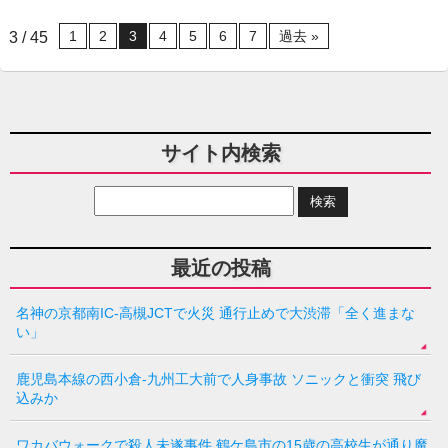
1
2
3
4
5
6
7
過去 »
3 / 45
サイト内検索
最近の投稿
名神の京都南IC-高槻JCTで火災 通行止めで大渋滞「全く進まな
い」
鹿児島本線の西小倉-九州工大前で人身事故 ソニックと衝突 飛び
込みか
ワカバウォークで殺人未遂事件 鶴ケ島市の15歳の高校生が通り魔