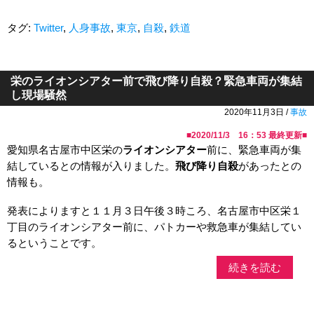
タグ:
Twitter
,
人身事故
,
東京
,
自殺
,
鉄道
栄のライオンシアター前で飛び降り自殺？緊急車両が集結
し現場騒然
2020年11月3日 /
事故
■
2020/11/3 16：53
最終更新■
愛知県名古屋市中区栄の
ライオンシアター
前に、緊急車両が集
結しているとの情報が入りました。
飛び降り自殺
があったとの
情報も。
発表によりますと１１月３日午後３時ころ、名古屋市中区栄１
丁目のライオンシアター前に、パトカーや救急車が集結してい
るということです。
続きを読む