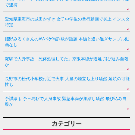
で逮捕
愛知県東海市の城田かずき 女子中学生の暴行動画で炎上 インスタ
特定
姫野みるくさんのAVパケ写詐欺が話題 本編と違い過ぎサンプル動
画なし
淀駅で人身事故「死体処理してた」京阪本線が遅延 飛び込み自殺
か
長野市の松代小学校付近で火事 大量の煙立ち上り騒然 延焼の可能
性も
予讃線 伊予三島駅で人身事故 緊急車両が集結し騒然 飛び込み自
殺か
カテゴリー