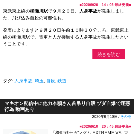
■
2020/9/20 14：05
最終更新■
東武東上線の
柳瀬川駅
で９月２０日、
人身事故
が発生しまし
た。飛び込み自殺の可能性も。
発表によりますと９月２０日午前１０時３０分ころ、東武東上
線の柳瀬川駅で、電車と人が接触する人身事故が発生したとい
うことです。
続きを読む
タグ:
人身事故
,
埼玉
,
自殺
,
鉄道
マキオン配信中に他力本願さん首吊り自殺 ヅダ自爆で迷惑
行為 動画あり
2020年9月10日 /
その他
■
2020/9/10 20：45
最終更新■
「機動戦士ガンダム EXTREME VS. マ