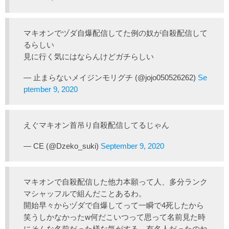
マキオンでヅダ自爆配信してた例の奴が自殺配信して
るらしい
見に行く気にはならんけどガチらしい
— 止まらないメイジンモリグチ (@jojo050526262)
Se
ptember 9, 2020
えぐマキオン首吊り自殺配信してるじゃん
— CE (@Dzeko_suki)
September 9, 2020
マキオンで自殺配信した他力本願って人、多分ランク
マシャッフルで組んだことあるわ。
開始早々からヅダで自爆してって一瞬で4死したから
笑うしかなかったw何だこいつって思って名前見た時
にそんな名前だった様な気がする。有名人だったのね