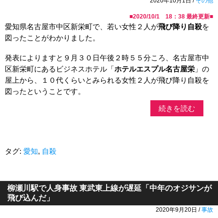
2020年10月1日 /
その他
■
2020/10/1 18：38
最終更新■
愛知県名古屋市中区新栄町で、若い女性２人が
飛び降り自殺
を
図ったことがわかりました。
発表によりますと９月３０日午後２時５５分ころ、名古屋市中
区新栄町にあるビジネスホテル「
ホテルエスプル名古屋栄
」の
屋上から、１０代くらいとみられる女性２人が飛び降り自殺を
図ったということです。
続きを読む
タグ:
愛知
,
自殺
柳瀬川駅で人身事故 東武東上線が遅延「中年のオジサンが
飛び込んだ」
2020年9月20日 /
事故