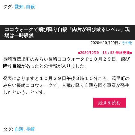
タグ:
愛知
,
自殺
ココウォークで飛び降り自殺「肉片が飛び散るレベル」現
場は一時騒然
2020年10月29日 /
その他
■
2020/10/29 18：52
最終更新■
長崎市茂里町のみらい長崎
ココウォーク
で１０月２９日、
飛び
降り自殺
があったとの情報が入りました。
発表によりますと１０月２９日午後３時１０分ころ、茂里町の
みらい長崎ココウォークで、人飛び降り自殺を図る事案が発生
したということです。
続きを読む
タグ:
自殺
,
長崎