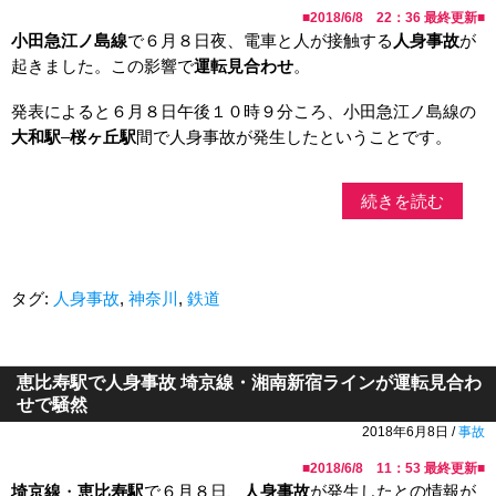
■
2018/6/8 22：36
最終更新■
小田急江ノ島線
で６月８日夜、電車と人が接触する
人身事故
が
起きました。この影響で
運転見合わせ
。
発表によると６月８日午後１０時９分ころ、小田急江ノ島線の
大和駅
–
桜ヶ丘駅
間で人身事故が発生したということです。
続きを読む
タグ:
人身事故
,
神奈川
,
鉄道
恵比寿駅で人身事故 埼京線・湘南新宿ラインが運転見合わ
せで騒然
2018年6月8日 /
事故
■
2018/6/8 11：53
最終更新■
埼京線
・
恵比寿駅
で６月８日、
人身事故
が発生したとの情報が