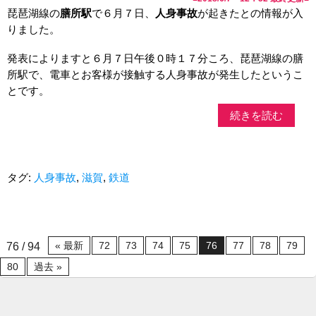
琵琶湖線の
膳所駅
で６月７日、
人身事故
が起きたとの情報が入
りました。
発表によりますと６月７日午後０時１７分ころ、琵琶湖線の膳
所駅で、電車とお客様が接触する人身事故が発生したというこ
とです。
続きを読む
タグ:
人身事故
,
滋賀
,
鉄道
« 最新
72
73
74
75
76
77
78
79
76 / 94
80
過去 »