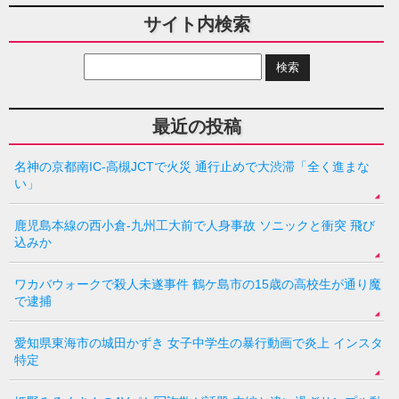
サイト内検索
最近の投稿
名神の京都南IC-高槻JCTで火災 通行止めで大渋滞「全く進まな
い」
鹿児島本線の西小倉-九州工大前で人身事故 ソニックと衝突 飛び
込みか
ワカバウォークで殺人未遂事件 鶴ケ島市の15歳の高校生が通り魔
で逮捕
愛知県東海市の城田かずき 女子中学生の暴行動画で炎上 インスタ
特定