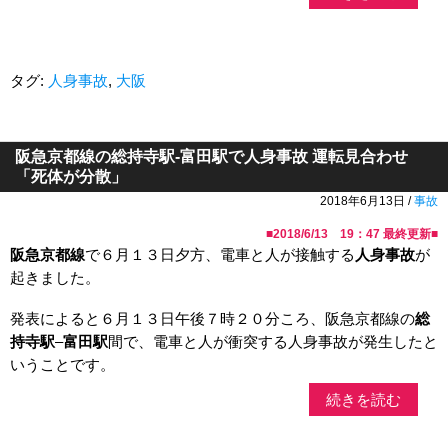
タグ:
人身事故
,
大阪
阪急京都線の総持寺駅-富田駅で人身事故 運転見合わせ
「死体が分散」
2018年6月13日 /
事故
■
2018/6/13 19：47
最終更新■
阪急
京都線
で６月１３日夕方、電車と人が接触する
人身事故
が
起きました。
発表によると６月１３日午後７時２０分ころ、阪急京都線の
総
持寺駅
–
富田駅
間で、電車と人が衝突する人身事故が発生したと
いうことです。
続きを読む