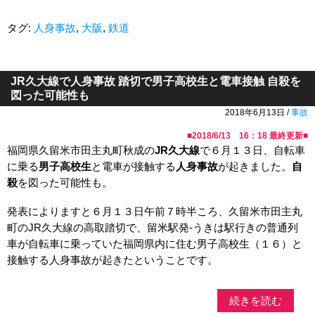
タグ:
人身事故
,
大阪
,
鉄道
JR久大線で人身事故 踏切で男子高校生と電車接触 自殺を
図った可能性も
2018年6月13日 /
事故
■
2018/6/13 16：18
最終更新■
福岡県久留米市田主丸町秋成の
JR久大線
で６月１３日、自転車
に乗る
男子高校生
と電車が接触する
人身事故
が起きました。
自
殺
を図った可能性も。
発表によりますと６月１３日午前７時半ころ、久留米市田主丸
町のJR久大線の高取踏切で、留米駅発-うきは駅行きの普通列
車が自転車に乗っていた福岡県内に住む男子高校生（１６）と
接触する人身事故が起きたということです。
続きを読む