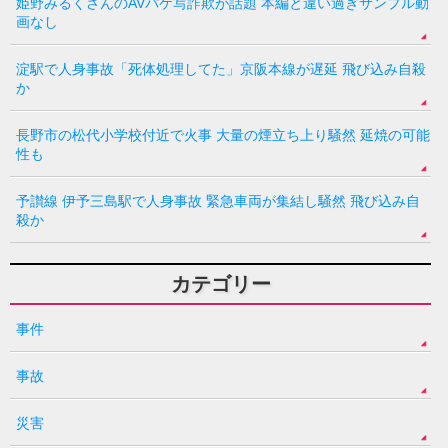
姫野みるくさんのAVパケ写詐欺が話題 本編と違い過ぎサンプル動
画なし
淀駅で人身事故「死体処理してた」京阪本線が遅延 飛び込み自殺
か
長野市の松代小学校付近で火事 大量の煙立ち上り騒然 延焼の可能
性も
予讃線 伊予三島駅で人身事故 緊急車両が集結し騒然 飛び込み自
殺か
カテゴリー
事件
事故
災害