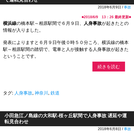
2018年6月9日 /
事故
■
2018/6/9 13：26
最終更新■
横浜線
の橋本駅～相原駅間で６月９日、
人身事故
が起きたとの
情報が入りました。
発表によりますと６月９日午後０時５０分ころ、横浜線の橋本
駅～相原駅間の踏切で、電車と人が接触する人身事故が起きた
ということです。
続きを読む
タグ:
人身事故
,
神奈川
,
鉄道
小田急江ノ島線の大和駅-桜ヶ丘駅間で人身事故 遅延や運
転見合わせ
2018年6月8日 /
事故