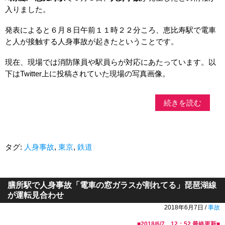
入りました。
発表によると６月８日午前１１時２２分ころ、恵比寿駅で電車
と人が接触する人身事故が起きたということです。
現在、現場では消防隊員や駅員らが対応にあたっています。以
下はTwitter上に投稿されていた現場の写真画像。
続きを読む
タグ:
人身事故
,
東京
,
鉄道
膳所駅で人身事故「電車の窓ガラスが割れてる」琵琶湖線
が運転見合わせ
2018年6月7日 /
事故
■
2018/6/7 12：52
最終更新■