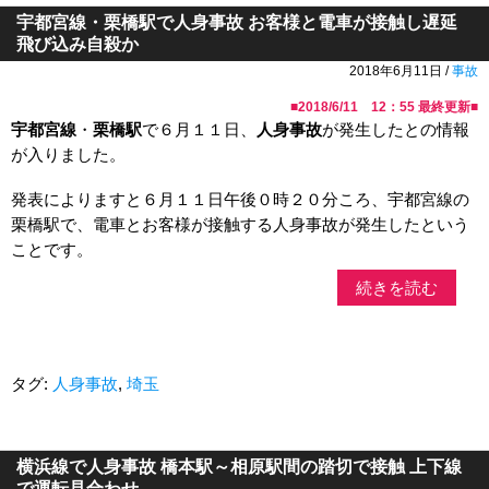
宇都宮線・栗橋駅で人身事故 お客様と電車が接触し遅延
飛び込み自殺か
2018年6月11日 /
事故
■
2018/6/11 12：55
最終更新■
宇都宮線
・
栗橋駅
で６月１１日、
人身事故
が発生したとの情報
が入りました。
発表によりますと６月１１日午後０時２０分ころ、宇都宮線の
栗橋駅で、電車とお客様が接触する人身事故が発生したという
ことです。
続きを読む
タグ:
人身事故
,
埼玉
横浜線で人身事故 橋本駅～相原駅間の踏切で接触 上下線
で運転見合わせ