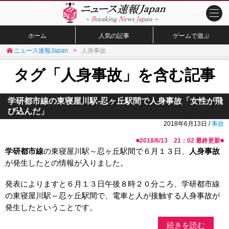
ホーム
人気の記事
ゲームで遊ぶ
ニュース速報Japan
人身事故
タグ「人身事故」を含む記事
学研都市線の東寝屋川駅-忍ヶ丘駅間で人身事故「女性が飛
び込んだ」
2018年6月13日 /
事故
■
2018/6/13 21：02
最終更新■
学研都市線
の東寝屋川駅～忍ヶ丘駅間で６月１３日、
人身事故
が発生したとの情報が入りました。
発表によりますと６月１３日午後８時２０分ころ、学研都市線
の東寝屋川駅～忍ヶ丘駅間で、電車と人が接触する人身事故が
発生したということです。
続きを読む