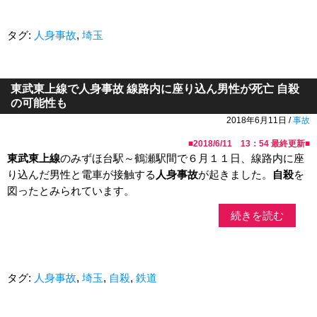
タグ:
人身事故
,
埼玉
東武東上線で人身事故 線路内に座り込ん男性が死亡 自殺
の可能性も
2018年6月11日 /
事故
■
2018/6/11 13：54
最終更新■
東武東上線
のみずほ台駅～鶴瀬駅間で６月１１日、線路内に座
り込んだ男性と電車が接触する
人身事故
が起きました。
自殺
を
図ったとみられています。
続きを読む
タグ:
人身事故
,
埼玉
,
自殺
,
鉄道