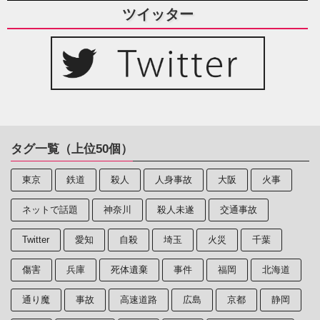
ツイッター
タグ一覧（上位50個）
東京
鉄道
殺人
人身事故
大阪
火事
ネットで話題
神奈川
殺人未遂
交通事故
Twitter
愛知
自殺
埼玉
火災
千葉
傷害
兵庫
死体遺棄
事件
福岡
北海道
通り魔
事故
高速道路
広島
京都
静岡