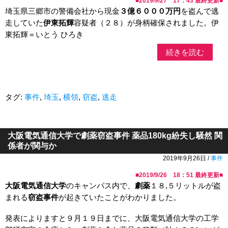
■
2019/9/27 17：43
最終更新■
埼玉県三郷市の警備会社から現金
３億６０００万円
を盗んで逃
走していた
伊東拓輝
容疑者（２８）が身柄確保されました。伊
東拓輝＝いとう ひろき
続きを読む
タグ:
事件
,
埼玉
,
横領
,
窃盗
,
逃走
大阪電気通信大学で劇薬窃盗事件 薬品180kg紛失し騒然 関
係者が関与か
2019年9月26日 /
事件
■
2019/9/26 18：51
最終更新■
大阪電気通信大学
のキャンパス内で、
劇薬
１８,５リットルが盗
まれる
窃盗事件
が起きていたことがわかりました。
発表によりますと９月１９日までに、大阪電気通信大学の工学