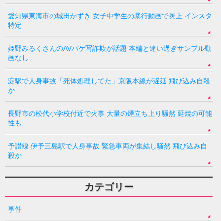
愛知県東海市の城田かずき 女子中学生の暴行動画で炎上 インスタ
特定
姫野みるくさんのAVパケ写詐欺が話題 本編と違い過ぎサンプル動
画なし
淀駅で人身事故「死体処理してた」京阪本線が遅延 飛び込み自殺
か
長野市の松代小学校付近で火事 大量の煙立ち上り騒然 延焼の可能
性も
予讃線 伊予三島駅で人身事故 緊急車両が集結し騒然 飛び込み自
殺か
カテゴリー
事件