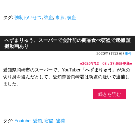
タグ:
強制わいせつ
,
強盗
,
東京
,
窃盗
へずまりゅう、スーパーで会計前の商品食べ窃盗で逮捕 証
拠動画あり
2020年7月12日 /
事件
■
2020/7/12 08：37
最終更新■
愛知県岡崎市のスーパーで、YouTuber「
へずまりゅう
」が魚の
切り身を盗んだとして、愛知県警岡崎署は窃盗の疑いで逮捕し
ました。
続きを読む
タグ:
Youtube
,
愛知
,
窃盗
,
逮捕