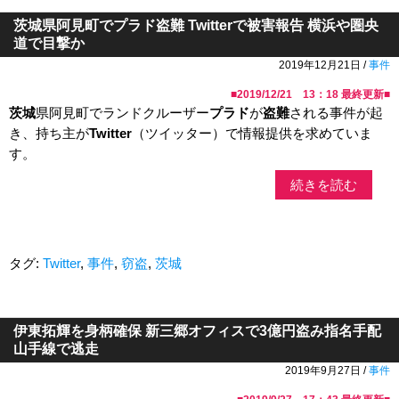
茨城県阿見町でプラド盗難 Twitterで被害報告 横浜や圏央
道で目撃か
2019年12月21日 /
事件
■
2019/12/21 13：18
最終更新■
茨城
県阿見町でランドクルーザー
プラド
が
盗難
される事件が起
き、持ち主が
Twitter
（ツイッター）で情報提供を求めていま
す。
続きを読む
タグ:
Twitter
,
事件
,
窃盗
,
茨城
伊東拓輝を身柄確保 新三郷オフィスで3億円盗み指名手配
山手線で逃走
2019年9月27日 /
事件