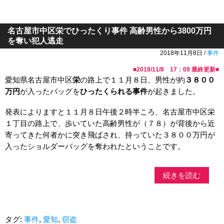
名古屋市中区栄でひったくり事件 高齢男性から3800万円
を奪い犯人逃走
2018年11月8日 /
事件
■
2018/11/8 17：09
最終更新■
愛知県名古屋市中区
栄
の路上で１１月８日、男性が約
３８００
万円
が入ったバッグを
ひったくられる事件
が起きました。
発表によりますと１１月８日午後２時半ころ、名古屋市中区栄
１丁目の路上で、歩いていた高齢男性が（７８）が背後から近
寄ってきた何者かに突き飛ばされ、持っていた３８００万円が
入ったショルダーバッグを奪われたということです。
続きを読む
タグ:
事件
,
愛知
,
窃盗