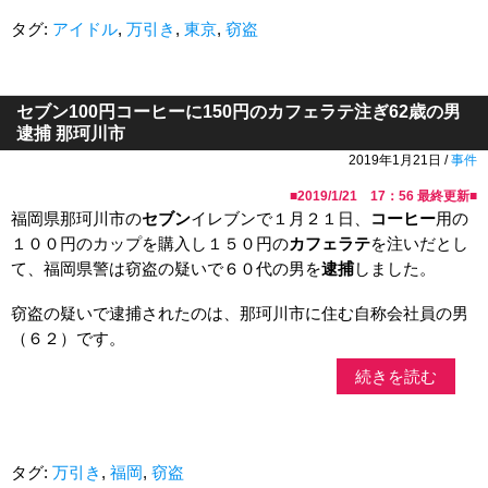
タグ:
アイドル
,
万引き
,
東京
,
窃盗
セブン100円コーヒーに150円のカフェラテ注ぎ62歳の男
逮捕 那珂川市
2019年1月21日 /
事件
■
2019/1/21 17：56
最終更新■
福岡県那珂川市の
セブン
イレブンで１月２１日、
コーヒー
用の
１００円のカップを購入し１５０円の
カフェラテ
を注いだとし
て、福岡県警は窃盗の疑いで６０代の男を
逮捕
しました。
窃盗の疑いで逮捕されたのは、那珂川市に住む自称会社員の男
（６２）です。
続きを読む
タグ:
万引き
,
福岡
,
窃盗