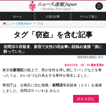
ホーム
人気の記事
ゲームで遊ぶ
ニュース速報Japan
窃盗
タグ「窃盗」を含む記事
岩間涼斗容疑者、新宿で女性の現金奪い顔舐め逮捕「酒に
酔っていた」
2021年1月8日 /
事件
■
2021/1/8 19：15
最終更新■
東京都
新宿区
の路上で、男が女性を押し倒してバッグなどを奪
ったうえ、わいせつな行為をする事件が発生しました。
警視庁は、台東区に住む無職・
岩間涼斗
容疑者（２０）を逮捕
しました。岩間涼斗＝いわま みんと
続きを読む