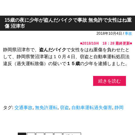
15歳の夜に少年が盗んだバイクで事故 無免許で女性はね重
傷 沼津市
2018年10月4日 /
事故
■
2018/10/4 18：28
最終更新■
静岡県沼津市で、
盗んだバイク
で女性をはね重傷を負わせたと
して、静岡県警沼津署は１０月４日、窃盗と自動車運転処罰法
違反（過失運転致傷）の疑いで
１５歳
の少年を逮捕しました。
続きを読む
タグ:
交通事故
,
無免許運転
,
窃盗
,
自動車運転過失傷害
,
静岡