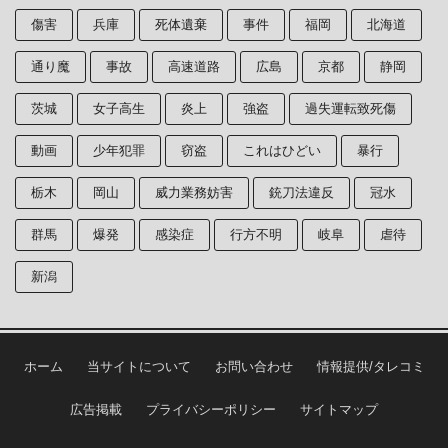
傷害
兵庫
死体遺棄
事件
福岡
北海道
通り魔
事故
高速道路
広島
京都
静岡
茨城
女子高生
炎上
強盗
過失運転致死傷
動画
少年犯罪
窃盗
これはひどい
暴行
栃木
岡山
威力業務妨害
銃刀法違反
冠水
群馬
爆発
感染症
行方不明
岐阜
虐待
新潟
ホーム
当サイトについて
お問い合わせ
情報提供/タレコミ
広告掲載
プライバシーポリシー
サイトマップ