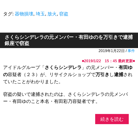
タグ:
器物損壊
,
埼玉
,
放火
,
窃盗
さくらシンデレラの元メンバー・有田ゆのを万引きで逮捕
銀座で窃盗
2019年1月22日 /
事件
■
2019/1/22 15：45
最終更新■
アイドルグループ「
さくらシンデレラ
」の元メンバー・
有田ゆ
の
容疑者（２３）が、リサイクルショップで
万引き
し
逮捕
され
ていたことがわかりました。
窃盗の疑いで逮捕されたのは、さくらシンデレラの元メンバ
ー・有田ゆのこと本名・有田彩乃容疑者です。
続きを読む