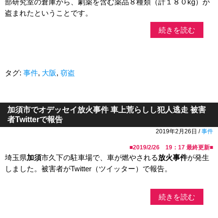
部研究室の倉庫から、劇薬を含む薬品８種類（計１８０kg）が
盗まれたということです。
続きを読む
タグ:
事件
,
大阪
,
窃盗
加須市でオデッセイ放火事件 車上荒らしし犯人逃走 被害
者Twitterで報告
2019年2月26日 /
事件
■
2019/2/26 19：17
最終更新■
埼玉県
加須
市久下の駐車場で、車が燃やされる
放火事件
が発生
しました。被害者がTwitter（ツイッター）で報告。
続きを読む