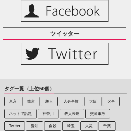
ツイッター
タグ一覧（上位50個）
東京
鉄道
殺人
人身事故
大阪
火事
ネットで話題
神奈川
殺人未遂
交通事故
Twitter
愛知
自殺
埼玉
火災
千葉