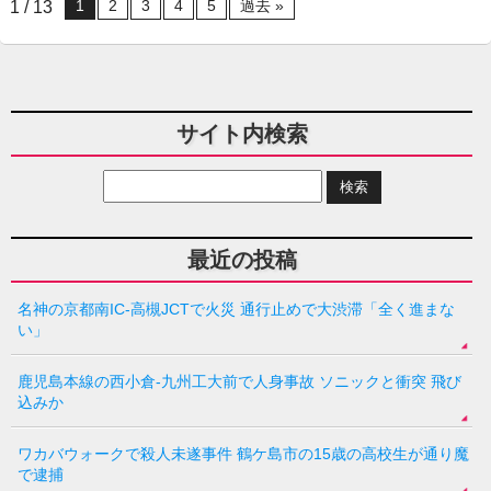
1
2
3
4
5
過去 »
1 / 13
サイト内検索
最近の投稿
名神の京都南IC-高槻JCTで火災 通行止めで大渋滞「全く進まな
い」
鹿児島本線の西小倉-九州工大前で人身事故 ソニックと衝突 飛び
込みか
ワカバウォークで殺人未遂事件 鶴ケ島市の15歳の高校生が通り魔
で逮捕