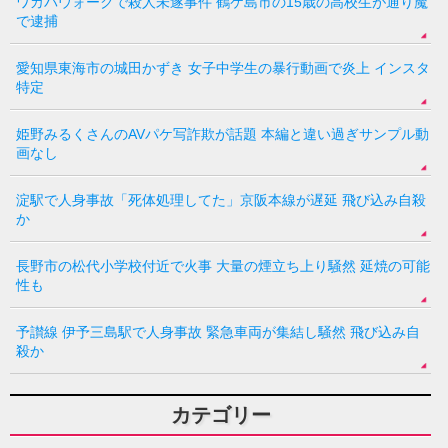
ワカバウォークで殺人未遂事件 鶴ケ島市の15歳の高校生が通り魔
で逮捕
愛知県東海市の城田かずき 女子中学生の暴行動画で炎上 インスタ
特定
姫野みるくさんのAVパケ写詐欺が話題 本編と違い過ぎサンプル動
画なし
淀駅で人身事故「死体処理してた」京阪本線が遅延 飛び込み自殺
か
長野市の松代小学校付近で火事 大量の煙立ち上り騒然 延焼の可能
性も
予讃線 伊予三島駅で人身事故 緊急車両が集結し騒然 飛び込み自
殺か
カテゴリー