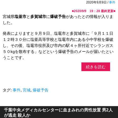
2020年9月9日 /
事件
■
2020/9/9 19：28
最終更新■
宮城県
塩釜市
と
多賀城市
に
爆破予告
があったとの情報が入りま
した。
発表によりますと９月９日、塩竈市と多賀城市に「９月１１日
１２時３０分に塩釜高等学校と塩竈市内にある小中学校を爆破
し、その後、塩竈市役所及び市内の駅４ヶ所付近でシランガス
５０kgを散布する」などという爆破予告のメールが届いたとい
うことです。
続きを読む
タグ:
事件
,
宮城
,
爆破予告
千葉中央メディカルセンターに血まみれの男性放置 男2人
が逃走 殺人か