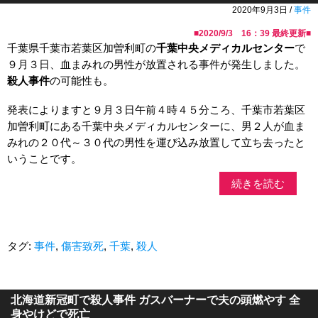
2020年9月3日 /
事件
■
2020/9/3 16：39
最終更新■
千葉県千葉市若葉区加曽利町の
千葉中央メディカルセンター
で
９月３日、血まみれの男性が放置される事件が発生しました。
殺人事件
の可能性も。
発表によりますと９月３日午前４時４５分ころ、千葉市若葉区
加曽利町にある千葉中央メディカルセンターに、男２人が血ま
みれの２０代～３０代の男性を運び込み放置して立ち去ったと
いうことです。
続きを読む
タグ:
事件
,
傷害致死
,
千葉
,
殺人
北海道新冠町で殺人事件 ガスバーナーで夫の頭燃やす 全
身やけどで死亡