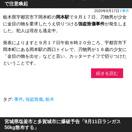
で注意喚起
2020年9月17日 /
事件
栃木県宇都宮市下岡本町の
岡本駅
で９月１７日、刃物男が少女
に金目の物を要求したうえ切りつける
強盗致傷事件
が発生しま
した。犯人は現在も逃走中。
発表によりますと９月１７日午前８時２０分ころ、宇都宮市下
岡本町にある岡本駅の西口トイレで、刃物男が１６歳の少女に
「金目の物を出せ」などと言い、カッターナイフで切りつけた
ということです。
続きを読む
タグ:
事件
,
強盗致傷
,
栃木
宮城県塩釜市と多賀城市に爆破予告「9月11日ランガス
50kg散布する」