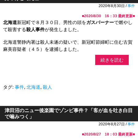
2020年8月30日 /
事件
■
2020/8/30 16：33
最終更新■
北海道
新冠町で８月３０日、男性の頭を
ガスバーナー
で燃やし
て殺害する
殺人事件
が発生しました。
北海道警静内署は殺人未遂の疑いで、新冠町節婦町に住む古賀
麻美容疑者（４５）を逮捕しました。
続きを読む
タグ:
事件
,
北海道
,
殺人
津田沼のニュー後楽園でゾンビ事件？「客が血を吐き白目
で噛みつく」
2020年8月27日 /
事件
■
2020/8/27 18：03
最終更新■