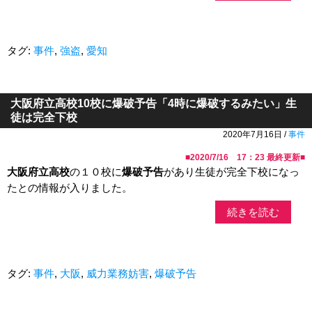
タグ:
事件
,
強盗
,
愛知
大阪府立高校10校に爆破予告「4時に爆破するみたい」生
徒は完全下校
2020年7月16日 /
事件
■
2020/7/16 17：23
最終更新■
大阪府立高校
の１０校に
爆破予告
があり生徒が完全下校になっ
たとの情報が入りました。
続きを読む
タグ:
事件
,
大阪
,
威力業務妨害
,
爆破予告