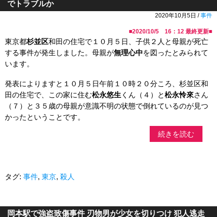
でトラブルか
2020年10月5日 /
事件
■
2020/10/5 16：12
最終更新■
東京都
杉並区
和田の住宅で１０月５日、子供２人と母親が死亡
する事件が発生しました。母親が
無理心中
を図ったとみられて
います。
発表によりますと１０月５日午前１０時２０分ころ、杉並区和
田の住宅で、この家に住む
松永悠生
くん（４）と
松永怜來
さん
（７）と３５歳の母親が意識不明の状態で倒れているのが見つ
かったということです。
続きを読む
タグ:
事件
,
東京
,
殺人
岡本駅で強盗致傷事件 刃物男が少女を切りつけ 犯人逃走