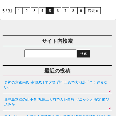
1
2
3
4
5
6
7
8
9
過去 »
5 / 31
サイト内検索
最近の投稿
名神の京都南IC-高槻JCTで火災 通行止めで大渋滞「全く進まな
い」
鹿児島本線の西小倉-九州工大前で人身事故 ソニックと衝突 飛び
込みか