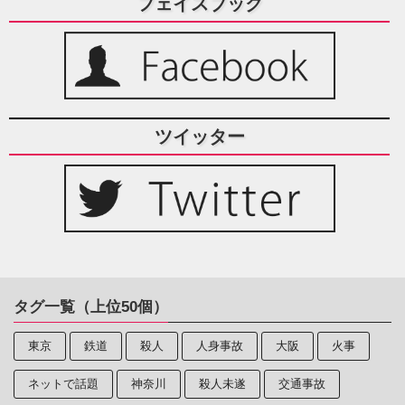
フェイスブック
ツイッター
タグ一覧（上位50個）
東京
鉄道
殺人
人身事故
大阪
火事
ネットで話題
神奈川
殺人未遂
交通事故