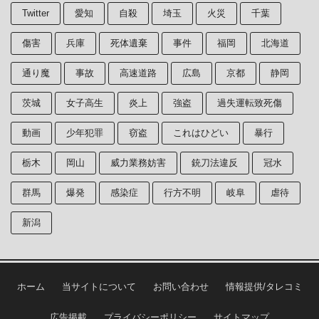
Twitter
愛知
自殺
埼玉
火災
千葉
傷害
兵庫
死体遺棄
事件
福岡
北海道
通り魔
事故
高速道路
広島
京都
静岡
茨城
女子高生
炎上
強盗
過失運転致死傷
動画
少年犯罪
窃盗
これはひどい
暴行
栃木
岡山
威力業務妨害
銃刀法違反
冠水
群馬
爆発
感染症
行方不明
岐阜
虐待
新潟
ホーム
当サイトについて
お問い合わせ
情報提供/タレコミ
広告掲載
プライバシーポリシー
サイトマップ