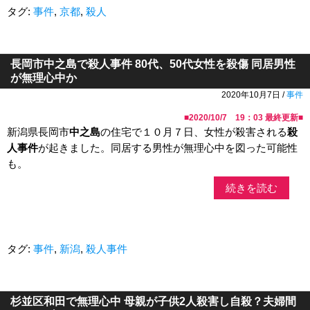
タグ:
事件
,
京都
,
殺人
長岡市中之島で殺人事件 80代、50代女性を殺傷 同居男性
が無理心中か
2020年10月7日 /
事件
■
2020/10/7 19：03
最終更新■
新潟県長岡市
中之島
の住宅で１０月７日、女性が殺害される
殺
人事件
が起きました。同居する男性が無理心中を図った可能性
も。
続きを読む
タグ:
事件
,
新潟
,
殺人事件
杉並区和田で無理心中 母親が子供2人殺害し自殺？夫婦間