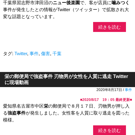
千葉県習志野市津田沼の
ニュー後楽園
で、客が店員に
噛みつく
事件が発生したとの情報がTwitter（ツイッター）で拡散され大
変な話題となっています。
続きを読む
タグ:
Twitter
,
事件
,
傷害
,
千葉
栄の郵便局で強盗事件 刃物男が女性を人質に逃走 Twitter
に現場動画
2020年8月17日 /
事件
■
2020/8/17 19：05
最終更新■
愛知県名古屋市中区
栄
の郵便局で８月１７日、刃物男が押し入
る
強盗事件
が発生しました。女性客を人質に取り逃走を図った
模様。
続きを読む