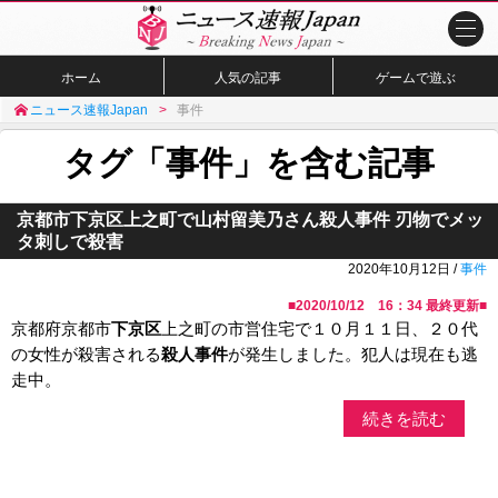
ホーム
人気の記事
ゲームで遊ぶ
ニュース速報Japan
事件
タグ「事件」を含む記事
京都市下京区上之町で山村留美乃さん殺人事件 刃物でメッ
タ刺しで殺害
2020年10月12日 /
事件
■
2020/10/12 16：34
最終更新■
京都府京都市
下京区
上之町の市営住宅で１０月１１日、２０代
の女性が殺害される
殺人事件
が発生しました。犯人は現在も逃
走中。
続きを読む