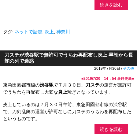
続きを読む
タグ:
ネットで話題
,
炎上
,
神奈川
刀ステが渋谷駅で無許可でうちわ再配布し炎上 早朝から長
蛇の列で迷惑
2019年7月30日 /
その他
■
2019/7/30 14：54
最終更新■
東急田園都市線の
渋谷駅
で７月３０日、
刀ステ
の運営が無許可
でうちわを再配布し大変な
炎上
騒ぎとなっています。
炎上しているのは７月３０日午前、東急田園都市線の渋谷駅
で、刀剣乱舞の運営が許可なしに刀ステのうちわを再配布した
というものです。
続きを読む