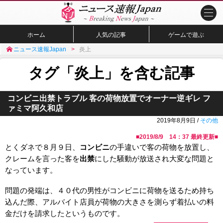
ホーム
人気の記事
ゲームで遊ぶ
ニュース速報Japan
炎上
タグ「炎上」を含む記事
コンビニ出禁トラブル 客の荷物放置でオーナー逆ギレ フ
ァミマ阿久和店
2019年8月9日 /
その他
■
2019/8/9 14：37
最終更新■
とくダネで８月９日、
コンビニ
の手違いで客の荷物を放置し、
クレームを言った客を
出禁
にした騒動が放送され大変な問題と
なっています。
問題の発端は、４０代の男性がコンビニに荷物を送るため持ち
込んだ際、アルバイト店員が荷物の大きさを測らず着払いの料
金だけを請求したというものです。