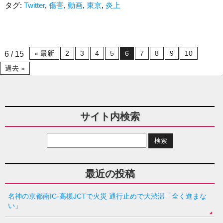
タグ:
Twitter
,
傷害
,
動画
,
東京
,
炎上
« 最新
2
3
4
5
6
7
8
9
10
6 / 15
過去 »
サイト内検索
最近の投稿
名神の京都南IC-高槻JCTで火災 通行止めで大渋滞「全く進まな
い」