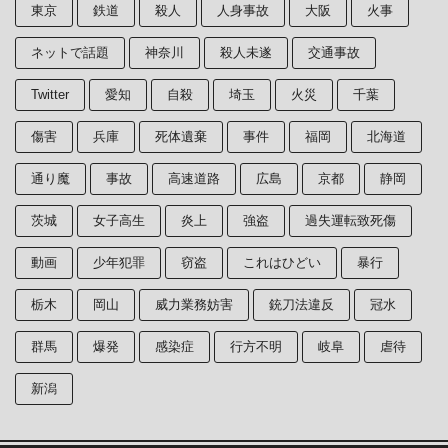
東京
鉄道
殺人
人身事故
大阪
火事
ネットで話題
神奈川
殺人未遂
交通事故
Twitter
愛知
自殺
埼玉
火災
千葉
傷害
兵庫
死体遺棄
事件
福岡
北海道
通り魔
事故
高速道路
広島
京都
静岡
茨城
女子高生
炎上
強盗
過失運転致死傷
動画
少年犯罪
窃盗
これはひどい
暴行
栃木
岡山
威力業務妨害
銃刀法違反
冠水
群馬
爆発
感染症
行方不明
岐阜
虐待
新潟