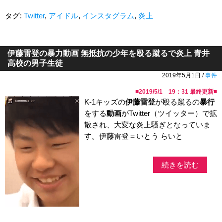
タグ:
Twitter
,
アイドル
,
インスタグラム
,
炎上
伊藤雷登の暴力動画 無抵抗の少年を殴る蹴るで炎上 青井
高校の男子生徒
2019年5月1日 /
事件
■
2019/5/1 19：31
最終更新■
K-1キッズの
伊藤雷登
が殴る蹴るの
暴行
をする
動画
がTwitter（ツイッター）で拡
散され、大変な炎上騒ぎとなっていま
す。伊藤雷登＝いとう らいと
続きを読む