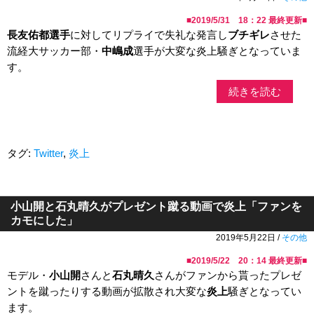
■
2019/5/31 18：22
最終更新■
長友佑都選手
に対してリプライで失礼な発言し
ブチギレ
させた
流経大サッカー部・
中嶋成
選手が大変な炎上騒ぎとなっていま
す。
続きを読む
タグ:
Twitter
,
炎上
小山開と石丸晴久がプレゼント蹴る動画で炎上「ファンを
カモにした」
2019年5月22日 /
その他
■
2019/5/22 20：14
最終更新■
モデル・
小山開
さんと
石丸晴久
さんがファンから貰ったプレゼ
ントを蹴ったりする動画が拡散され大変な
炎上
騒ぎとなってい
ます。