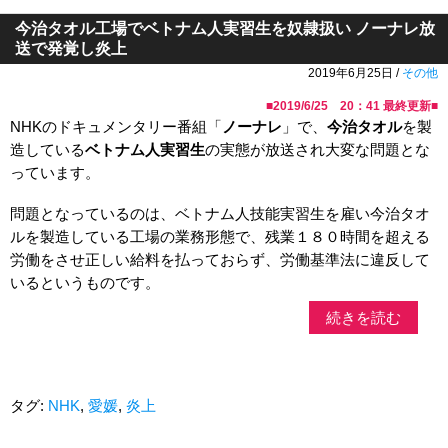
今治タオル工場でベトナム人実習生を奴隷扱い ノーナレ放
送で発覚し炎上
2019年6月25日 /
その他
■
2019/6/25 20：41
最終更新■
NHKのドキュメンタリー番組「
ノーナレ
」で、
今治タオル
を製
造している
ベトナム人実習生
の実態が放送され大変な問題とな
っています。
問題となっているのは、ベトナム人技能実習生を雇い今治タオ
ルを製造している工場の業務形態で、残業１８０時間を超える
労働をさせ正しい給料を払っておらず、労働基準法に違反して
いるというものです。
続きを読む
タグ:
NHK
,
愛媛
,
炎上