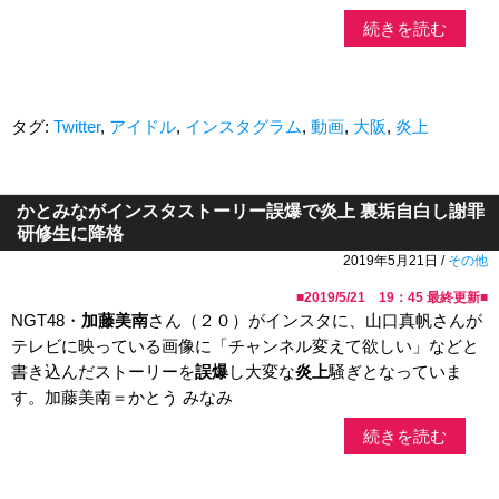
続きを読む
タグ:
Twitter
,
アイドル
,
インスタグラム
,
動画
,
大阪
,
炎上
かとみながインスタストーリー誤爆で炎上 裏垢自白し謝罪
研修生に降格
2019年5月21日 /
その他
■
2019/5/21 19：45
最終更新■
NGT48・
加藤美南
さん（２０）がインスタに、山口真帆さんが
テレビに映っている画像に「チャンネル変えて欲しい」などと
書き込んだストーリーを
誤爆
し大変な
炎上
騒ぎとなっていま
す。加藤美南＝かとう みなみ
続きを読む