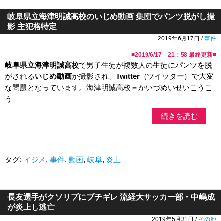
岐阜県立海津明誠高校のいじめ動画 集団でパンツ脱がし撮
影 主犯格特定
2019年6月17日 /
事件
■
2019/6/17 21：58
最終更新■
岐阜県立海津明誠高校
で男子生徒が複数人の生徒にパンツを脱
がされる
いじめ動画
が撮影され、
Twitter
（ツイッター）で大変
な問題となっています。海津明誠高校＝かいづめいせいこうこ
う
続きを読む
タグ:
イジメ
,
事件
,
動画
,
岐阜
,
炎上
長友選手がクソリプにブチギレ 流経大サッカー部・中嶋成
が炎上し逃亡
2019年5月31日 /
その他