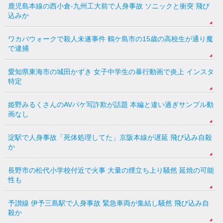
鹿児島本線の西小倉-九州工大前で人身事故 ソニックと衝突 飛び
込みか
ワカバウォークで殺人未遂事件 鶴ケ島市の15歳の高校生が通り魔
で逮捕
愛知県東海市の城田かずき 女子中学生の暴行動画で炎上 インスタ
特定
姫野みるくさんのAVパケ写詐欺が話題 本編と違い過ぎサンプル動
画なし
淀駅で人身事故「死体処理してた」京阪本線が遅延 飛び込み自殺
か
長野市の松代小学校付近で火事 大量の煙立ち上り騒然 延焼の可能
性も
予讃線 伊予三島駅で人身事故 緊急車両が集結し騒然 飛び込み自
殺か