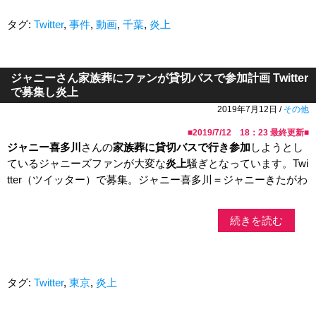
タグ:
Twitter
,
事件
,
動画
,
千葉
,
炎上
ジャニーさん家族葬にファンが貸切バスで参加計画 Twitter
で募集し炎上
2019年7月12日 /
その他
■
2019/7/12 18：23
最終更新■
ジャニー喜多川
さんの
家族葬に貸切バスで行き参加
しようとし
ているジャニーズファンが大変な
炎上
騒ぎとなっています。Twi
tter（ツイッター）で募集。ジャニー喜多川＝ジャニーきたがわ
続きを読む
タグ:
Twitter
,
東京
,
炎上