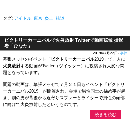
タグ:
アイドル
,
東京
,
炎上
,
鉄道
ビクトリーカーニバルで火炎放射 Twitterで動画拡散 撮影
者「ひなた」
2019年7月22日 /
事件
幕張メッセのイベント「
ビクトリーカーニバル
2019」で、人に
火炎放射
する動画がTwitter（ツイッター）に投稿され大変な問
題となっています。
問題の動画は、幕張メッセで７月２１日もイベント「ビクトリ
ーカーニバル2019」が開催され、会場で男性同士の揉め事が起
き、別の男が背後から近寄りスプレーとライターで男性の頭部
に向けて火炎放射したというものです。
続きを読む