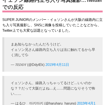
イェソン線路内立ち入り写真撮影…Twitter
での反応
SUPER JUNIORのメンバー・イェソンさんが大阪の線路内に立
ち入り写真撮影し、SNSに画像を投稿していたことなどから、
Twitter上でも大変な話題となっていました。
まあ知らなかったんだろうけど､
イェソン兄さん線路内立ち入りは法に触れてるから早
く消して💦
— 𝑇𝐸𝐷𝐷𝑌 (@DdytEk)
2019年4月11日
イェソンさん、線路入っちゃってるけど…いいのか
な？？だって大阪だよね…え……問題になりそうで怖
い……
— はるひ 마키마키 (@haruharu_haruno)
2019年4月1