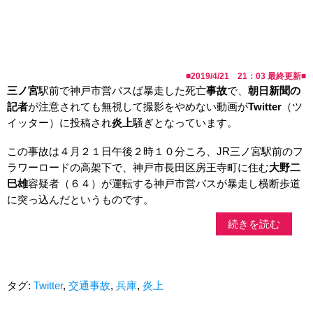
■
2019/4/21 21：03
最終更新■
三ノ宮
駅前で神戸市営バスば暴走した死亡
事故
で、
朝日新聞の
記者
が注意されても無視して撮影をやめない動画が
Twitter
（ツ
イッター）に投稿され
炎上
騒ぎとなっています。
この事故は４月２１日午後２時１０分ころ、JR三ノ宮駅前のフ
ラワーロードの高架下で、神戸市長田区房王寺町に住む
大野二
巳雄
容疑者（６４）が運転する神戸市営バスが暴走し横断歩道
に突っ込んだというものです。
続きを読む
タグ:
Twitter
,
交通事故
,
兵庫
,
炎上