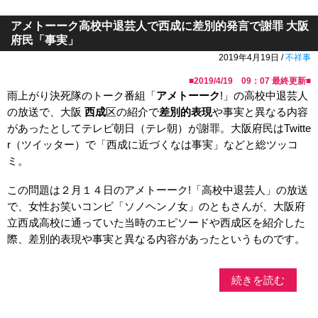
アメトーーク高校中退芸人で西成に差別的発言で謝罪 大阪
府民「事実」
2019年4月19日 /
不祥事
■
2019/4/19 09：07
最終更新■
雨上がり決死隊のトーク番組「
アメトーーク
!」の高校中退芸人
の放送で、大阪
西成
区の紹介で
差別的表現
や事実と異なる内容
があったとしてテレビ朝日（テレ朝）が謝罪。大阪府民はTwitte
r（ツイッター）で「西成に近づくなは事実」などと総ツッコ
ミ。
この問題は２月１４日のアメトーーク!「高校中退芸人」の放送
で、女性お笑いコンビ「ソノヘンノ女」のともさんが、大阪府
立西成高校に通っていた当時のエピソードや西成区を紹介した
際、差別的表現や事実と異なる内容があったというものです。
続きを読む