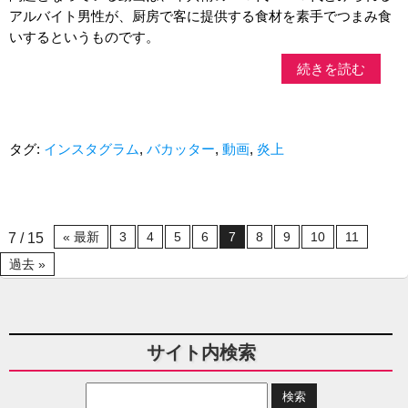
アルバイト男性が、厨房で客に提供する食材を素手でつまみ食
いするというものです。
続きを読む
タグ:
インスタグラム
,
バカッター
,
動画
,
炎上
« 最新
3
4
5
6
7
8
9
10
11
7 / 15
過去 »
サイト内検索