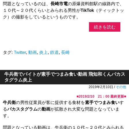
問題となっているのは、
長崎市電
の原爆資料館駅の線路内で、
１０代～２０代くらいとみられる男性が
TikTok
（ティックトッ
ク）の撮影をしているというものです。
続きを読む
タグ:
Twitter
,
動画
,
炎上
,
鉄道
,
長崎
牛兵衛でバイトが素手でつまみ食い動画 飛知和くんバカス
タグラム炎上
2019年2月10日 /
その他
■
2019/2/10 21：00
最終更新■
牛兵衛
の男性従業員が客に提供する食材を
素手でつまみ食い
す
る
バカスタグラム
の
動画
が拡散され大変な問題となっていま
す。
問題となっている動画は、牛兵衛の１０代～２０代とみられる