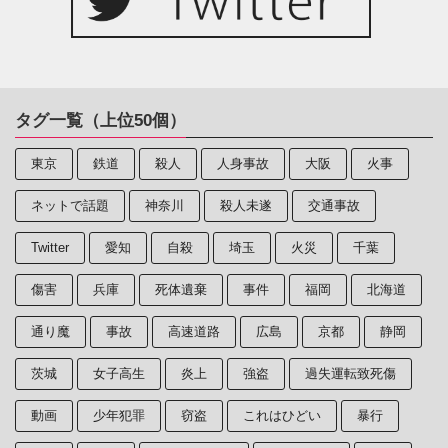
タグ一覧（上位50個）
東京
鉄道
殺人
人身事故
大阪
火事
ネットで話題
神奈川
殺人未遂
交通事故
Twitter
愛知
自殺
埼玉
火災
千葉
傷害
兵庫
死体遺棄
事件
福岡
北海道
通り魔
事故
高速道路
広島
京都
静岡
茨城
女子高生
炎上
強盗
過失運転致死傷
動画
少年犯罪
窃盗
これはひどい
暴行