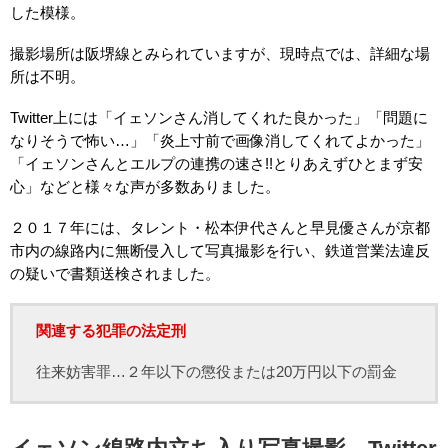
した模様。
撮影場所は阪堺線とみられていますが、現時点では、詳細な場
所は不明。
Twitter上には「イェソンさん消してくれた良かった」「問題に
なりそうで怖い…」「炎上寸前で画像消してくれてよかった」
「イェソンさんとエルプの連携の速さ!!とりあえずひとまず安
心」などと様々な声が多数ありました。
２０１７年には、タレント・松本伊代さんと早見優さんが京都
市内の線路内に無断侵入して写真撮影を行い、鉄道営業法違反
の疑いで書類送検されました。
関連する犯罪の法定刑
往来妨害罪…２年以下の懲役または20万円以下の罰金