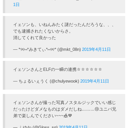
1日
イェソンも、いねんみたく謎だったんだろうな、、、
でも逮捕されたくないからさ。
消してくれて良かった
— *୨୧⑅*みきてぃ*⑅୨୧* (@mkt_08n)
2019年4月11日
イェソンさんとELFの一瞬の連携ㅎㅎㅎㅎㅎㅎ
— ちょるいぇうく (@chulyewook)
2019年4月11日
イェソンさんが撮った写真ノスタルジックでいい感じ
だったけどダメなものはダメだしね………😢ユニバ兄
弟で楽しんでください~~~🎪💙
— ふゆか (@Gloss_sg)
2019年4月11日