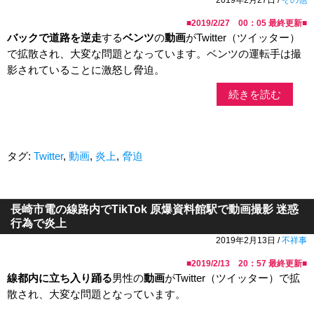
■
2019/2/27 00：05
最終更新■
バックで道路を逆走
する
ベンツ
の
動画
がTwitter（ツイッター）
で拡散され、大変な問題となっています。ベンツの運転手は撮
影されていることに激怒し脅迫。
続きを読む
タグ:
Twitter
,
動画
,
炎上
,
脅迫
長崎市電の線路内でTikTok 原爆資料館駅で動画撮影 迷惑
行為で炎上
2019年2月13日 /
不祥事
■
2019/2/13 20：57
最終更新■
線都内に立ち入り踊る
男性の
動画
がTwitter（ツイッター）で拡
散され、大変な問題となっています。