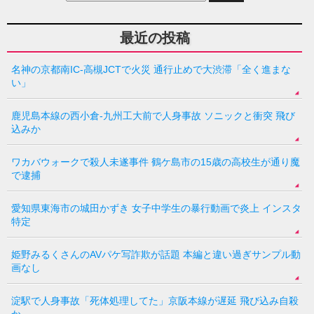
最近の投稿
名神の京都南IC-高槻JCTで火災 通行止めで大渋滞「全く進まな
い」
鹿児島本線の西小倉-九州工大前で人身事故 ソニックと衝突 飛び
込みか
ワカバウォークで殺人未遂事件 鶴ケ島市の15歳の高校生が通り魔
で逮捕
愛知県東海市の城田かずき 女子中学生の暴行動画で炎上 インスタ
特定
姫野みるくさんのAVパケ写詐欺が話題 本編と違い過ぎサンプル動
画なし
淀駅で人身事故「死体処理してた」京阪本線が遅延 飛び込み自殺
か