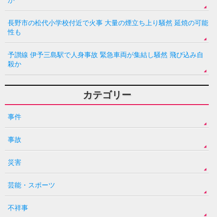
長野市の松代小学校付近で火事 大量の煙立ち上り騒然 延焼の可能
性も
予讃線 伊予三島駅で人身事故 緊急車両が集結し騒然 飛び込み自
殺か
カテゴリー
事件
事故
災害
芸能・スポーツ
不祥事