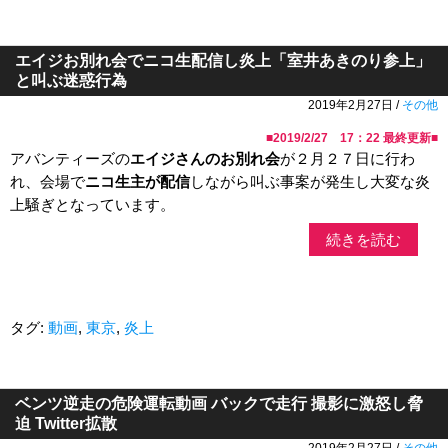
エイジお別れ会でニコ生配信し炎上「室井あきのり参上」
と叫ぶ迷惑行為
2019年2月27日 /
その他
■
2019/2/27 17：22
最終更新■
アバンティーズの
エイジさんのお別れ会
が２月２７日に行わ
れ、会場で
ニコ生主が配信
しながら叫ぶ事案が発生し大変な炎
上騒ぎとなっています。
続きを読む
タグ:
動画
,
東京
,
炎上
ベンツ逆走の危険運転動画 バックで走行 撮影に激怒し脅
迫 Twitter拡散
2019年2月27日 /
その他