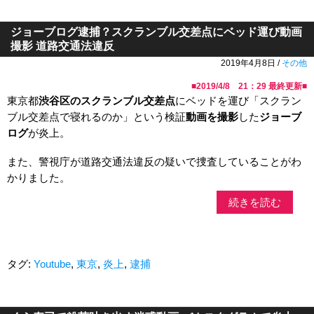
ジョーブログ逮捕？スクランブル交差点にベッド運び動画
撮影 道路交通法違反
2019年4月8日 /
その他
■
2019/4/8 21：29
最終更新■
東京都
渋谷区のスクランブル交差点
にベッドを運び「スクラン
ブル交差点で寝れるのか」という検証
動画を撮影
した
ジョーブ
ログ
が炎上。
また、警視庁が道路交通法違反の疑いで捜査していることがわ
かりました。
続きを読む
タグ:
Youtube
,
東京
,
炎上
,
逮捕