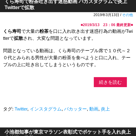
くら寿司で粉茶吐き出す迷惑動画 バカスタグラムで炎上
Twitterで拡散
2019年3月13日 /
その他
■
2019/3/13 23：06
最終更新■
くら寿司
で大量の
粉茶
を口に入れ吹き出す迷惑行為の動画がTwi
tterで
拡散
され、大変な問題となっています。
問題となっている動画は、くら寿司のテーブル席で１０代～２
０代とみられる男性が大量の粉茶を食べようと口に入れ、テー
ブルの上に吐き出してしまうというものです。
続きを読む
タグ:
Twitter
,
インスタグラム
,
バカッター
,
動画
,
炎上
小池都知事が東京マラソン表彰式でポケット手を入れ炎上