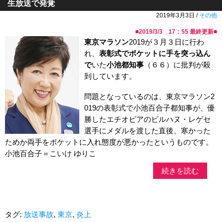
生放送で発覚
2019年3月3日 /
その他
■
2019/3/3 17：55
最終更新■
東京マラソン
2019が３月３日に行わ
れ、
表彰式でポケットに手を突っ込ん
で
いた
小池都知事
（６６）に批判が殺
到しています。
問題となっているのは、東京マラソン2
019の表彰式で小池百合子都知事が、優
勝したエチオピアのビルハヌ・レゲセ
選手にメダルを渡した直後、寒かった
ためか両手をポケットに入れ態度が悪かったというものです。
小池百合子＝こいけ ゆりこ
続きを読む
タグ:
放送事故
,
東京
,
炎上