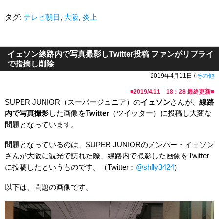
タグ:
テレビ朝日
,
大阪
,
炎上
イェソン線路内で写真撮影しTwitter投稿 ファンがリプライ
で指摘し削除
2019年4月11日 /
その他
■
2019/4/11 18：28
最終更新■
SUPER JUNIOR（スーパージュニア）の
イェソン
さんが、
線路
内で写真撮影
した画像を
Twitter
（ツイッター）に投稿し大変な
問題となっています。
問題となっているのは、SUPER JUNIORのメンバー・イェソン
さんが大阪に観光で訪れた際、線路内で撮影した画像をTwitter
に投稿したというものです。（Twitter：
@shfly3424
）
以下は、問題の画像です。