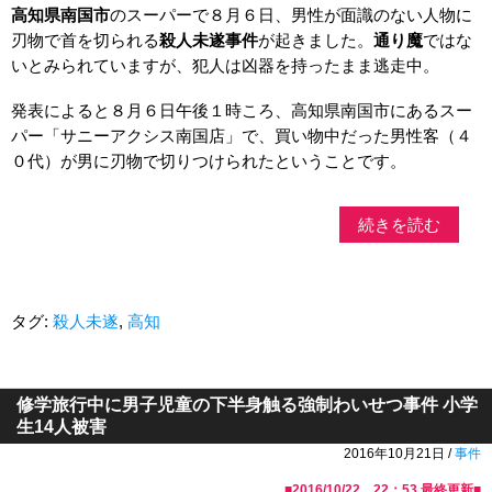
高知県南国市
のスーパーで８月６日、男性が面識のない人物に
刃物で首を切られる
殺人未遂事件
が起きました。
通り魔
ではな
いとみられていますが、犯人は凶器を持ったまま逃走中。
発表によると８月６日午後１時ころ、高知県南国市にあるスー
パー「サニーアクシス南国店」で、買い物中だった男性客（４
０代）が男に刃物で切りつけられたということです。
続きを読む
タグ:
殺人未遂
,
高知
修学旅行中に男子児童の下半身触る強制わいせつ事件 小学
生14人被害
2016年10月21日 /
事件
■
2016/10/22 22：53
最終更新■