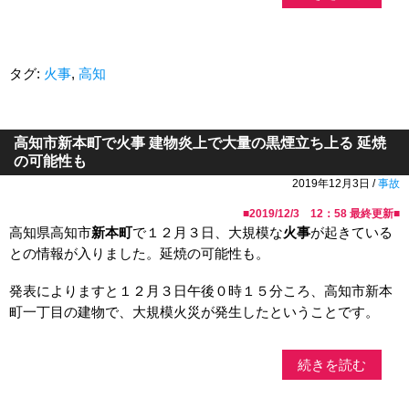
タグ:
火事
,
高知
高知市新本町で火事 建物炎上で大量の黒煙立ち上る 延焼
の可能性も
2019年12月3日 /
事故
■
2019/12/3 12：58
最終更新■
高知県高知市
新本町
で１２月３日、大規模な
火事
が起きている
との情報が入りました。延焼の可能性も。
発表によりますと１２月３日午後０時１５分ころ、高知市新本
町一丁目の建物で、大規模火災が発生したということです。
続きを読む