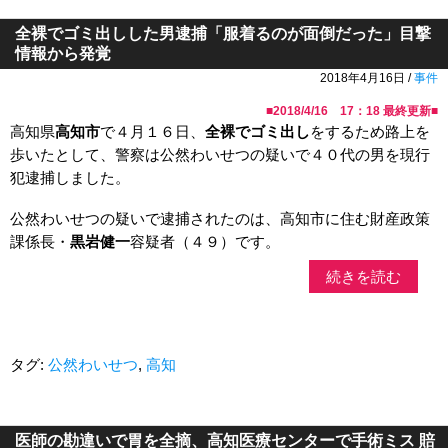
全裸でゴミ出しした男逮捕「服着るのが面倒だった」目撃
情報から発覚
2018年4月16日 /
事件
■
2018/4/16 17：18
最終更新■
高知県
高知市
で４月１６日、
全裸でゴミ出し
をするため路上を
歩いたとして、警察は公然わいせつの疑いで４０代の男を現行
犯逮捕しました。
公然わいせつの疑いで逮捕されたのは、高知市に住む財産政策
課係長・
黒岩健一
容疑者（４９）です。
続きを読む
タグ:
公然わいせつ
,
高知
医師の勘違いで胃を全摘、高知医療センターで手術ミス 賠