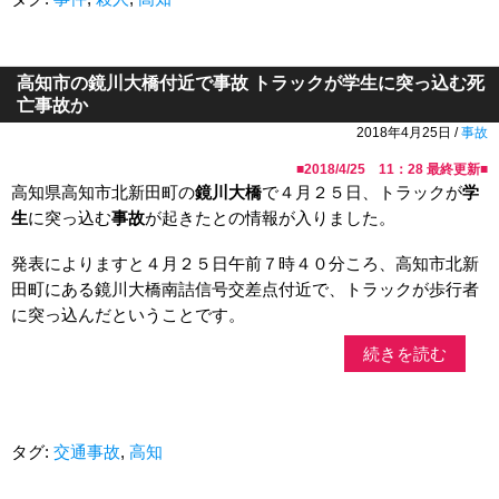
高知市の鏡川大橋付近で事故 トラックが学生に突っ込む死
亡事故か
2018年4月25日 /
事故
■
2018/4/25 11：28
最終更新■
高知県高知市北新田町の
鏡川大橋
で４月２５日、トラックが
学
生
に突っ込む
事故
が起きたとの情報が入りました。
発表によりますと４月２５日午前７時４０分ころ、高知市北新
田町にある鏡川大橋南詰信号交差点付近で、トラックが歩行者
に突っ込んだということです。
続きを読む
タグ:
交通事故
,
高知