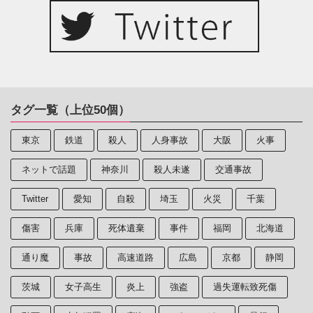
タグ一覧（上位50個）
東京
鉄道
殺人
人身事故
大阪
火事
ネットで話題
神奈川
殺人未遂
交通事故
Twitter
愛知
自殺
埼玉
火災
千葉
傷害
兵庫
死体遺棄
事件
福岡
北海道
通り魔
事故
高速道路
広島
京都
静岡
茨城
女子高生
炎上
強盗
過失運転致死傷