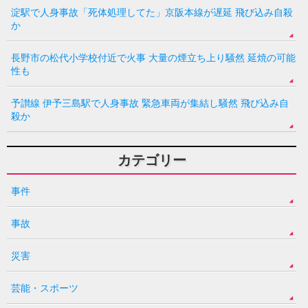
淀駅で人身事故「死体処理してた」京阪本線が遅延 飛び込み自殺
か
長野市の松代小学校付近で火事 大量の煙立ち上り騒然 延焼の可能
性も
予讃線 伊予三島駅で人身事故 緊急車両が集結し騒然 飛び込み自
殺か
カテゴリー
事件
事故
災害
芸能・スポーツ