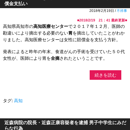
償金支払い
2018年2月19日 /
不祥事
■
2018/2/19 21：41
最終更新■
高知県高知市の
高知医療センター
で２０１７年１２月、医師の
勘違いにより摘出する必要のない
胃
を摘出していたことがわか
りました。高知医療センターは女性に賠償金を支払う方針。
発表によると昨年の年末、食道がんの手術を受けていた５０代
女性が、医師により胃を
全摘
されたということです。
続きを読む
タグ:
高知
近森病院の院長・近森正康容疑者を逮捕 男子中学生にみだ
らな行為