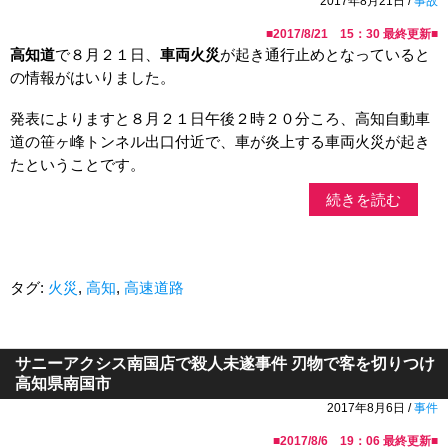
2017年8月21日 /
事故
■
2017/8/21 15：30
最終更新■
高知道
で８月２１日、
車両火災
が起き通行止めとなっていると
の情報がはいりました。
発表によりますと８月２１日午後２時２０分ころ、高知自動車
道の笹ヶ峰トンネル出口付近で、車が炎上する車両火災が起き
たということです。
続きを読む
タグ:
火災
,
高知
,
高速道路
サニーアクシス南国店で殺人未遂事件 刃物で客を切りつけ
高知県南国市
2017年8月6日 /
事件
■
2017/8/6 19：06
最終更新■