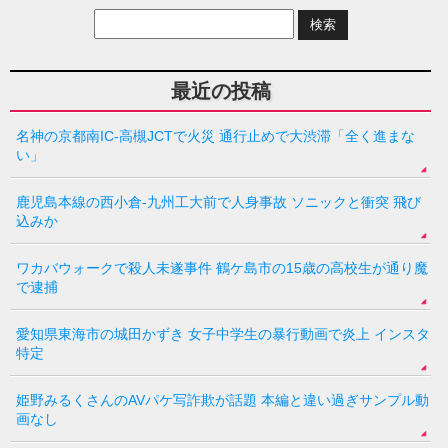
最近の投稿
名神の京都南IC-高槻JCTで火災 通行止めで大渋滞「全く進まな
い」
鹿児島本線の西小倉-九州工大前で人身事故 ソニックと衝突 飛び
込みか
ワカバウォークで殺人未遂事件 鶴ケ島市の15歳の高校生が通り魔
で逮捕
愛知県東海市の城田かずき 女子中学生の暴行動画で炎上 インスタ
特定
姫野みるくさんのAVパケ写詐欺が話題 本編と違い過ぎサンプル動
画なし