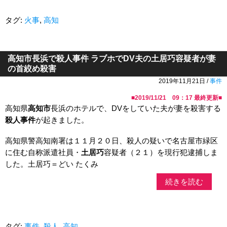
タグ:
火事
,
高知
高知市長浜で殺人事件 ラブホでDV夫の土居巧容疑者が妻
の首絞め殺害
2019年11月21日 /
事件
■
2019/11/21 09：17
最終更新■
高知県
高知市
長浜のホテルで、DVをしていた夫が妻を殺害する
殺人事件
が起きました。
高知県警高知南署は１１月２０日、殺人の疑いで名古屋市緑区
に住む自称派遣社員・
土居巧
容疑者（２１）を現行犯逮捕しま
した。土居巧＝どい たくみ
続きを読む
タグ:
事件
,
殺人
,
高知