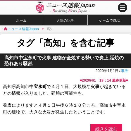
ホーム
人気の記事
ゲームで遊ぶ
ニュース速報Japan
高知
タグ「高知」を含む記事
高知市中宝永町で火事 建物が全焼する勢いで炎上 延焼の
恐れあり騒然
2020年4月1日 /
事故
■
2020/4/1 19：14
最終更新■
高知県高知市中
宝永町
で４月１日、大規模な
火事
が起きている
との情報が入りました。延焼の可能性も。
発表によりますと４月１日午後６時１０分ころ、高知市中宝永
町の建物で、大きな火災が発生したということです。
続きを読む