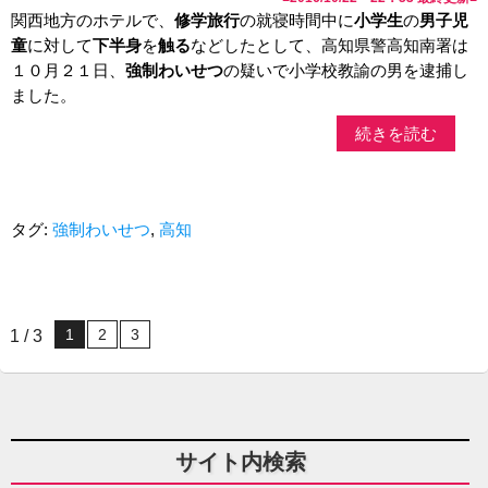
関西地方のホテルで、
修学旅行
の就寝時間中に
小学生
の
男子児
童
に対して
下半身
を
触る
などしたとして、高知県警高知南署は
１０月２１日、
強制わいせつ
の疑いで小学校教諭の男を逮捕し
ました。
続きを読む
タグ:
強制わいせつ
,
高知
1
2
3
1 / 3
サイト内検索