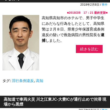
2018年2月8日 /
事件
■
2018/2/8 17：21
最終更新■
高知県高知市のホテルで、男子中学生
にみだらな行為をしたとして、高知県
警は２月８日、県青少年保護育成条例
違反の疑いで救急病院の男性院長を
逮
捕
しました。
続きを読む
タグ:
淫行条例違反
,
高知
高知道で車両火災 川之江東JC-大豊ICが通行止めで渋滞 現
場から黒煙