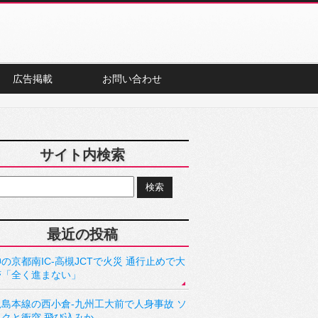
広告掲載
お問い合わせ
サイト内検索
最近の投稿
の京都南IC-高槻JCTで火災 通行止めで大
滞「全く進まない」
児島本線の西小倉-九州工大前で人身事故 ソ
ックと衝突 飛び込みか