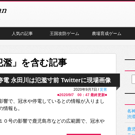
人気の記事
王国攻防ゲーム
農場育成ゲーム
氾濫」を含む記事
 永田川は氾濫寸前 Twitterに現場画像
2020年9月7日 /
災害
■
2020/9/7 00：47
最終更新■
影響で、冠水や停電しているとの情報が入りまし
の情報も。
名神
渋
１０号の影響で鹿児島市などの広範囲で、冠水や
鹿
ニ