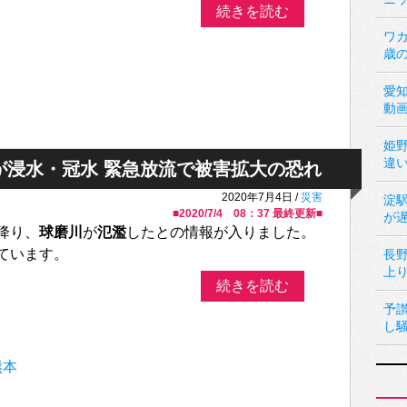
続きを読む
ワカ
歳
愛
動
姫
違
が浸水・冠水 緊急放流で被害拡大の恐れ
2020年7月4日 /
災害
淀
■
2020/7/4 08：37
最終更新■
が
降り、
球磨川
が
氾濫
したとの情報が入りました。
ています。
長
上
続きを読む
予
し
熊本