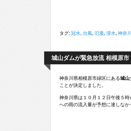
タグ:
冠水
,
台風
,
氾濫
,
浸水
,
神奈
城山ダムが緊急放流 相模原
神奈川県相模原市緑区にある
城山
ことが決定しました。
神奈川県は１０月１２日午後５時
への雨の流入量が予想に達しなか