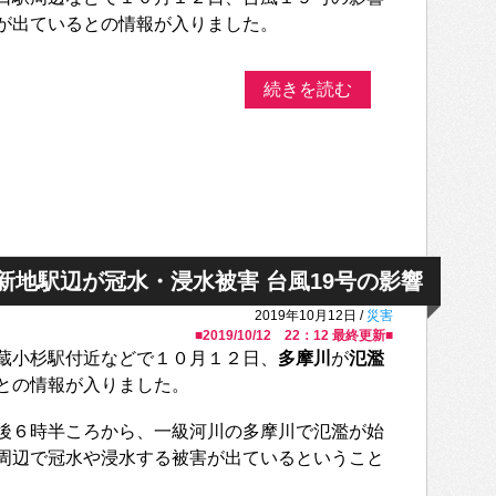
が出ているとの情報が入りました。
続きを読む
新地駅辺が冠水・浸水被害 台風19号の影響
2019年10月12日 /
災害
■
2019/10/12 22：12
最終更新■
蔵小杉駅付近などで１０月１２日、
多摩川
が
氾濫
との情報が入りました。
後６時半ころから、一級河川の多摩川で氾濫が始
周辺で冠水や浸水する被害が出ているということ