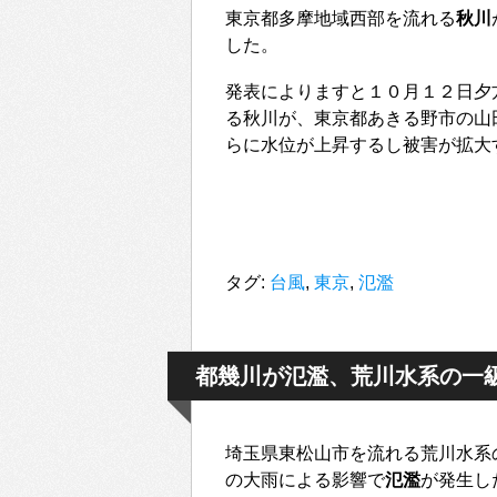
東京都多摩地域西部を流れる
秋川
した。
発表によりますと１０月１２日夕
る秋川が、東京都あきる野市の山
らに水位が上昇するし被害が拡大
タグ:
台風
,
東京
,
氾濫
都幾川が氾濫、荒川水系の一
埼玉県東松山市を流れる荒川水系
の大雨による影響で
氾濫
が発生し