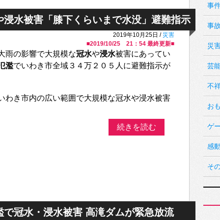
事
や浸水被害「膝下くらいまで水没」避難指示
事
2019年10月25日 /
災害
■
2019/10/25 21：54
最終更新■
災
大雨の影響で大規模な
冠水
や
浸水
被害にあってい
氾濫
でいわき市全域３４万２０５人に避難指示が
芸
不
いわき市内の広い範囲で大規模な冠水や浸水被害
お
ゲ
続きを読む
感
そ
濫で冠水・浸水被害 高滝ダムが緊急放流