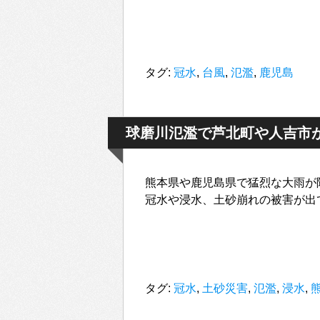
タグ:
冠水
,
台風
,
氾濫
,
鹿児島
球磨川氾濫で芦北町や人吉市
熊本県や鹿児島県で猛烈な大雨が
冠水や浸水、土砂崩れの被害が出
タグ:
冠水
,
土砂災害
,
氾濫
,
浸水
,