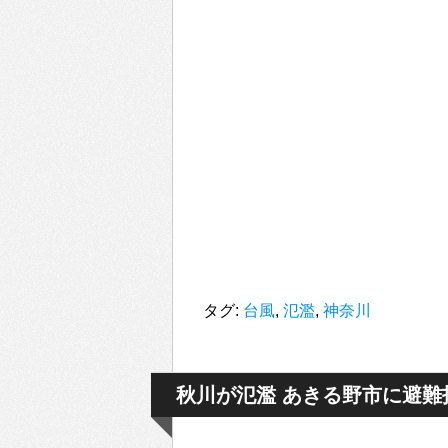
タグ:
台風
,
氾濫
,
神奈川
秋川が氾濫 あきる野市に避難