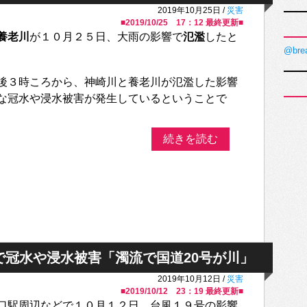
2019年10月25日 /
災害
■
2019/10/25 17：12
最終更新■
養老川
が１０月２５日、大雨の影響で
氾濫
したと
@bre
後３時ころから、神崎川と養老川が氾濫した影響
な冠水や浸水被害が発生しているということで
続きを読む
で冠水や浸水被害「濁流で国道20号が川」
2019年10月12日 /
災害
■
2019/10/12 23：19
最終更新■
口駅周辺などで１０月１２日、台風１９号の影響