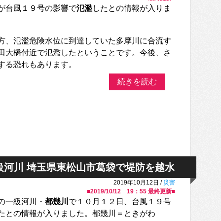
が台風１９号の影響で
氾濫
したとの情報が入りま
方、氾濫危険水位に到達していた多摩川に合流す
田大橋付近で氾濫したということです。今後、さ
する恐れもあります。
続きを読む
級河川 埼玉県東松山市葛袋で堤防を越水
2019年10月12日 /
災害
■
2019/10/12 19：55
最終更新■
の一級河川・
都幾川
で１０月１２日、台風１９号
たとの情報が入りました。都幾川＝ときがわ