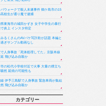
バウォークで殺人未遂事件 鶴ケ島市の15
の高校生が通り魔で逮捕
知県東海市の城田かずき 女子中学生の暴行
画で炎上 インスタ特定
野みるくさんのAVパケ写詐欺が話題 本編と
い過ぎサンプル動画なし
駅で人身事故「死体処理してた」京阪本線
遅延 飛び込み自殺か
野市の松代小学校付近で火事 大量の煙立ち
り騒然 延焼の可能性も
讃線 伊予三島駅で人身事故 緊急車両が集結
騒然 飛び込み自殺か
カテゴリー