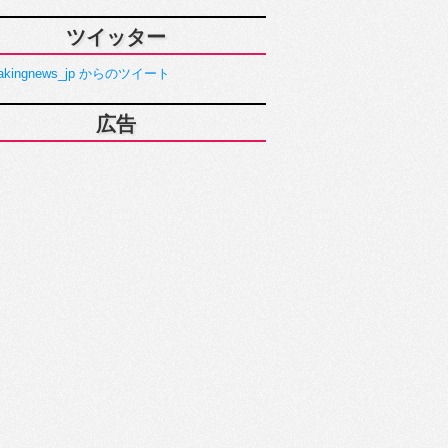
ツイッター
akingnews_jp からのツイート
広告