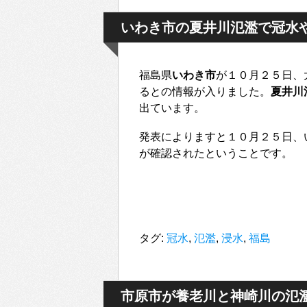
いわき市の夏井川氾濫で冠水
福島県
いわき市
が１０月２５日、
るとの情報が入りました。
夏井川
出ています。
発表によりますと１０月２５日、
が確認されたということです。
タグ:
冠水
,
氾濫
,
浸水
,
福島
市原市が養老川と神崎川の氾