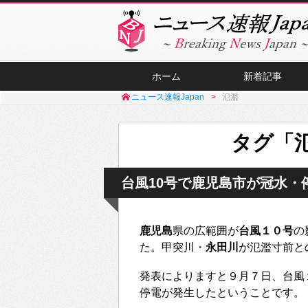
ホーム
新着記事
ニュース速報Japan
氾濫
タグ「
台風10号で鹿児島市が冠水・停電
鹿児島
県の広範囲が
台風１０号
の
た。甲突川・
永田川
が氾濫寸前と
発表によりますと９月７日、台風
停電が発生したということです。