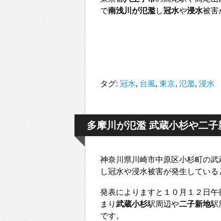
で
南浅川が氾濫
し
冠水
や
浸水
被害
タグ:
冠水
,
台風
,
東京
,
氾濫
,
浸水
多摩川が氾濫 武蔵小杉や二子
神奈川県川崎市中原区小杉町の武
し冠水や浸水被害が発生している
発表によりますと１０月１２日午
まり
武蔵小杉
駅周辺や
二子新地
駅
です。