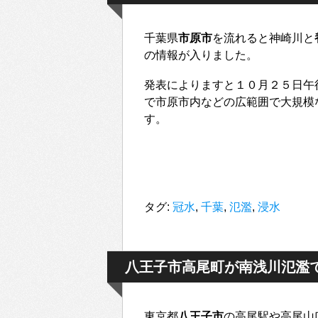
千葉県
市原市
を流れると神崎川と
の情報が入りました。
発表によりますと１０月２５日午
で市原市内などの広範囲で大規模
す。
タグ:
冠水
,
千葉
,
氾濫
,
浸水
八王子市高尾町が南浅川氾濫
東京都
八王子市
の高尾駅や高尾山