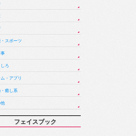
件
故
害
能・スポーツ
祥事
もしろ
ーム・アプリ
動・癒し系
の他
フェイスブック