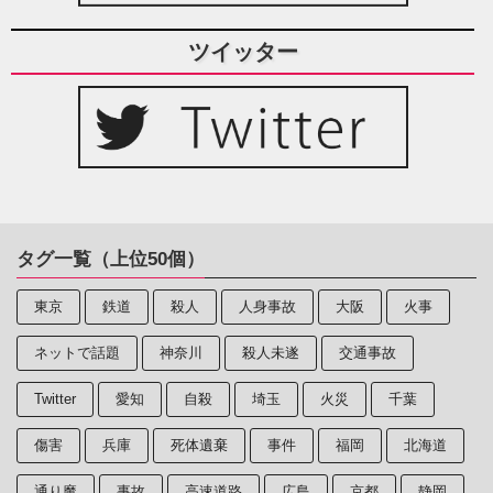
ツイッター
タグ一覧（上位50個）
東京
鉄道
殺人
人身事故
大阪
火事
ネットで話題
神奈川
殺人未遂
交通事故
Twitter
愛知
自殺
埼玉
火災
千葉
傷害
兵庫
死体遺棄
事件
福岡
北海道
通り魔
事故
高速道路
広島
京都
静岡