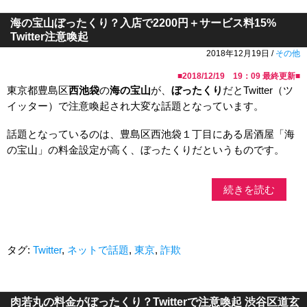
海の宝山ぼったくり？入店で2200円＋サービス料15%
Twitter注意喚起
2018年12月19日 /
その他
■
2018/12/19 19：09
最終更新■
東京都豊島区
西池袋
の
海の宝山
が、
ぼったくり
だとTwitter（ツ
イッター）で注意喚起され大変な話題となっています。
話題となっているのは、豊島区西池袋１丁目にある居酒屋「海
の宝山」の料金設定が高く、ぼったくりだというものです。
続きを読む
タグ:
Twitter
,
ネットで話題
,
東京
,
詐欺
肉若丸の料金がぼったくり？Twitterで注意喚起 渋谷区道玄