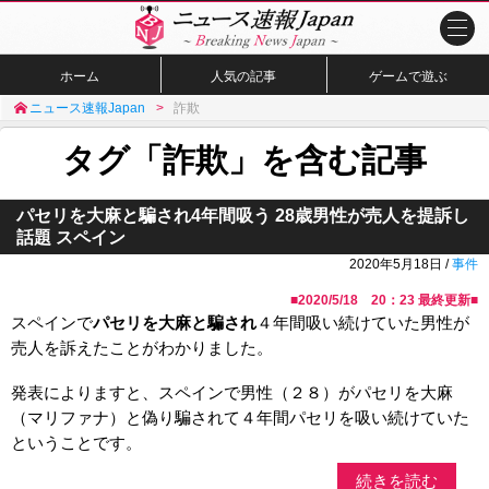
ホーム
人気の記事
ゲームで遊ぶ
ニュース速報Japan
詐欺
タグ「詐欺」を含む記事
パセリを大麻と騙され4年間吸う 28歳男性が売人を提訴し
話題 スペイン
2020年5月18日 /
事件
■
2020/5/18 20：23
最終更新■
スペインで
パセリを大麻と騙され
４年間吸い続けていた男性が
売人を訴えたことがわかりました。
発表によりますと、スペインで男性（２８）がパセリを大麻
（マリファナ）と偽り騙されて４年間パセリを吸い続けていた
ということです。
続きを読む