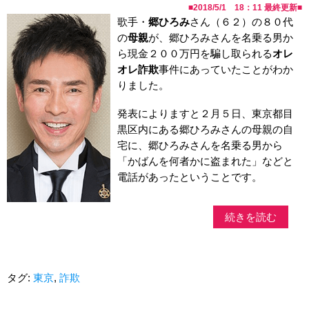
■
2018/5/1 18：11
最終更新■
歌手・
郷ひろみ
さん（６２）の８０代
の
母親
が、郷ひろみさんを名乗る男か
ら現金２００万円を騙し取られる
オレ
オレ詐欺
事件にあっていたことがわか
りました。
発表によりますと２月５日、東京都目
黒区内にある郷ひろみさんの母親の自
宅に、郷ひろみさんを名乗る男から
「かばんを何者かに盗まれた」などと
電話があったということです。
続きを読む
タグ:
東京
,
詐欺