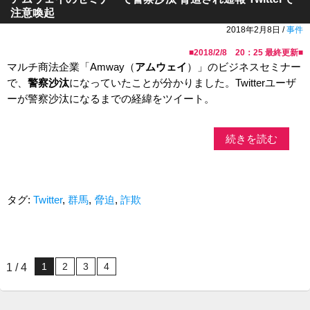
注意喚起
2018年2月8日 /
事件
■
2018/2/8 20：25
最終更新■
マルチ商法企業「Amway（
アムウェイ
）」のビジネスセミナー
で、
警察沙汰
になっていたことが分かりました。Twitterユーザ
ーが警察沙汰になるまでの経緯をツイート。
続きを読む
タグ:
Twitter
,
群馬
,
脅迫
,
詐欺
1
2
3
4
1 / 4