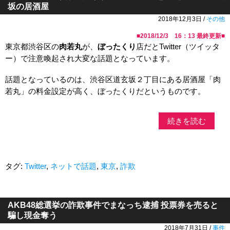
坂の居酒屋
2018年12月3日 /
その他
■
2018/12/3 16：13
最終更新■
東京都渋谷区の
肉若丸
が、
ぼったくり
店だとTwitter（ツイッタ
ー）で注意喚起され大変な話題となっています。
話題となっているのは、渋谷区道玄坂２丁目にある居酒屋「肉
若丸」の料金設定が高く、ぼったくりだというものです。
続きを読む
タグ:
Twitter
,
ネットで話題
,
東京
,
詐欺
AKB48総選挙の詐欺事件でまなっち逮捕 投票券を売ると
騙し現金奪う
2018年7月31日 /
事件