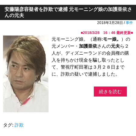
安藤陽彦容疑者を詐欺で逮捕 元モーニング娘の加護亜依さ
んの元夫
2018年3月28日 /
事件
■
2018/3/28 16：46
最終更新■
元モーニング娘。（通称:
モー娘。
）の
元メンバー・
加護亜依
さんの
元夫
ら２
人が、ディズニーランドの会員権の購
入を持ちかけ現金を騙し取ったとし
て、警視庁町田署は３月２８日まで
に、詐欺の疑いで逮捕しました。
続きを読む
タグ:
詐欺