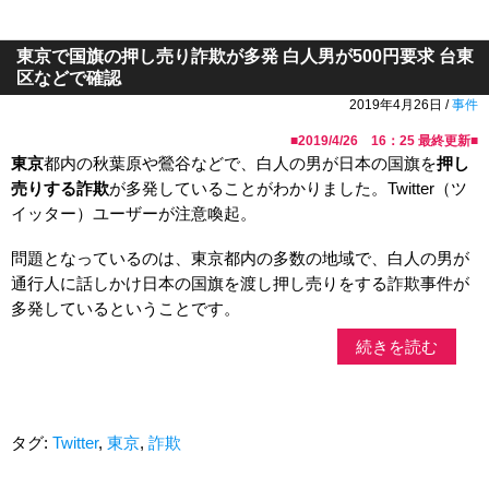
東京で国旗の押し売り詐欺が多発 白人男が500円要求 台東
区などで確認
2019年4月26日 /
事件
■
2019/4/26 16：25
最終更新■
東京
都内の秋葉原や鶯谷などで、白人の男が日本の国旗を
押し
売りする詐欺
が多発していることがわかりました。Twitter（ツ
イッター）ユーザーが注意喚起。
問題となっているのは、東京都内の多数の地域で、白人の男が
通行人に話しかけ日本の国旗を渡し押し売りをする詐欺事件が
多発しているということです。
続きを読む
タグ:
Twitter
,
東京
,
詐欺