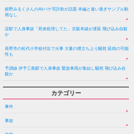
姫野みるくさんのAVパケ写詐欺が話題 本編と違い過ぎサンプル動
画なし
淀駅で人身事故「死体処理してた」京阪本線が遅延 飛び込み自殺
か
長野市の松代小学校付近で火事 大量の煙立ち上り騒然 延焼の可能
性も
予讃線 伊予三島駅で人身事故 緊急車両が集結し騒然 飛び込み自
殺か
カテゴリー
事件
事故