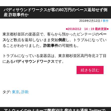
バディサウンドワークスが客の80万円のベース返却せず倒
産 詐欺事件か
2018年2月12日 /
事件
■
2018/2/12 14：19
最終更新■
東京都杉並区の楽器店で、客らから預かったビンテージの
ベー
ス
など数点を返却しないまま突如
倒産
し、トラブルになってい
ることがわかりました。
詐欺事件
の可能性も。
トラブルになっている楽器店は、東京都杉並区高円寺北２丁目
にある
バディサウンドワークス
です。
続きを読む
タグ:
東京
,
詐欺
アムウェイのセミナーで警察沙汰 脅迫され通報 Twitterで