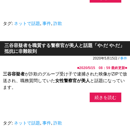
タグ:
ネットで話題
,
事件
,
詐欺
三谷容疑者を職質する警察官が美人と話題「や-だ や-だ」
抵抗に非難殺到
2020年5月15日 /
事件
■
2020/5/15 08：59
最終更新■
三谷容疑者
が詐欺のグループ受け子で逮捕された映像がZIPで放
送され、職務質問していた
女性警察官が美人
と話題になってい
ます。
続きを読む
タグ:
ネットで話題
,
事件
,
詐欺