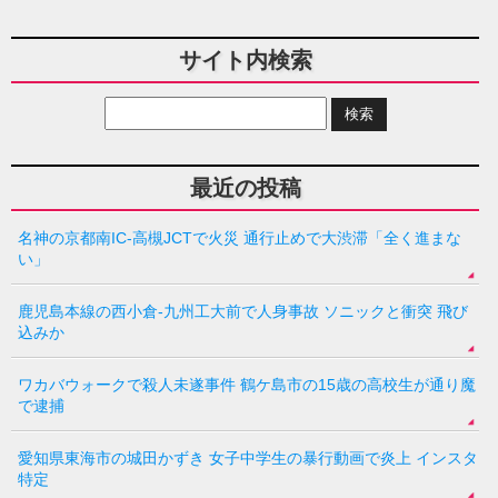
サイト内検索
最近の投稿
名神の京都南IC-高槻JCTで火災 通行止めで大渋滞「全く進まな
い」
鹿児島本線の西小倉-九州工大前で人身事故 ソニックと衝突 飛び
込みか
ワカバウォークで殺人未遂事件 鶴ケ島市の15歳の高校生が通り魔
で逮捕
愛知県東海市の城田かずき 女子中学生の暴行動画で炎上 インスタ
特定